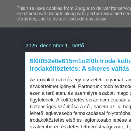
This site uses cookies from Google to deliver its servic
are shared with Google along with performance and secu
Weboldal készítés a
statistics, and to detect and address abuse.
2025. december 1., hétfő
6l0t052e0e615m1o2f0b Iroda költ
Irodaköltöztetés: A sikeres váltás 
Az irodaköltöztetés egy összetett folyamat, a
szakértelmet igényel. Partnerünk több évtized
ezen a területen, és személyre szabott megol
ügyfelének. A költöztetés során nem csupán 
biztonságos szállítása a cél, hanem az is, h
lehető legkevesebb fennakadással folytatódha
irodaköltöztetés első és legfontosabb lépése 
szakemberei részletes felmérést végeznek, fi