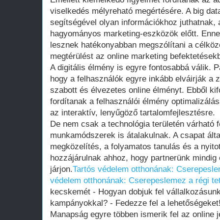
viselkedés mélyreható megértésére. A big data 
segítségével olyan információkhoz juthatnak,
hagyományos marketing-eszközök előtt. Enn
lesznek hatékonyabban megszólítani a célköz
megtérülést az online marketing befektetések
A digitális élmény is egyre fontosabbá válik. Pa
hogy a felhasználók egyre inkább elváirják 
szabott és élvezetes online élményt. Ebből kif
fordítanak a felhasználói élmény optimalizálá
az interaktív, lenyűgöző tartalomfejlesztésre.
De nem csak a technológia területén várható fej
munkamódszerek is átalakulnak. A csapat által
megközelítés, a folyamatos tanulás és a nyit
hozzájárulnak ahhoz, hogy partnerünk mindig 
járjon.
Tartós védelem otthonának: Cserepeslem
védelem otthonának: Cserepeslemez a régi te
kecskemét - Hogyan dobjuk fel vállalkozásun
kampányokkal? - Fedezze fel a lehetőségeket
Manapság egyre többen ismerik fel az online j