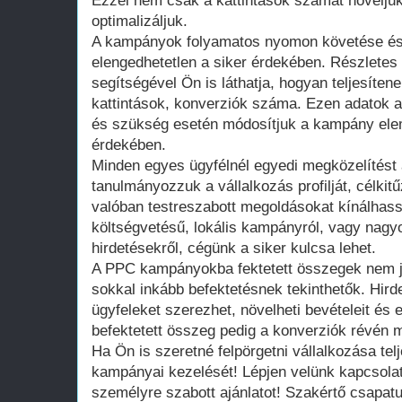
Ezzel nem csak a kattintások számát növeljük,
optimalizáljuk.
A kampányok folyamatos nyomon követése és
elengedhetetlen a siker érdekében. Részletes 
segítségével Ön is láthatja, hogyan teljesíten
kattintások, konverziók száma. Ezen adatok a
és szükség esetén módosítjuk a kampány ele
érdekében.
Minden egyes ügyfélnél egyedi megközelítést
tanulmányozzuk a vállalkozás profilját, célkitű
valóban testreszabott megoldásokat kínálhas
költségvetésű, lokális kampányról, vagy nag
hirdetésekről, cégünk a siker kulcsa lehet.
A PPC kampányokba fektetett összegek nem je
sokkal inkább befektetésnek tekinthetők. Hird
ügyfeleket szerezhet, növelheti bevételeit és e
befektetett összeg pedig a konverziók révén m
Ha Ön is szeretné felpörgetni vállalkozása te
kampányai kezelését! Lépjen velünk kapcsola
személyre szabott ajánlatot! Szakértő csapatu