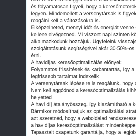
és folyamatosan figyeli, hogy a keresőmotoro
legyen. Mindemellett a versenytársak is figye
reagálni kell a változásokra is.
Elképzelheted, mennyi időt és energiát venne
kellene elvégezned. Mi viszont napi szinten k
alkalmazkodunk hozzájuk. Ügyfeleink visszajel
szolgáltatásunk segítségével akár 30-50%-os 
érni.
A havidíjas keresőoptimalizálás előnyei:
Folyamatos frissítések és karbantartás, így 
legfrissebb tartalmat indexelik
A versenytársak lépéseire is reagálunk, hogy
Nem kell aggódnod a keresőoptimalizálás kihí
helyetted
A havi díj átalányösszeg, így kiszámítható a 
Bármikor módosíthatjuk az optimalizálási stra
azt szeretnéd, hogy a weboldalad rendszerese
a havidíjas keresőoptimalizálást mindenképp
Tapasztalt csapatunk garantálja, hogy a legjo