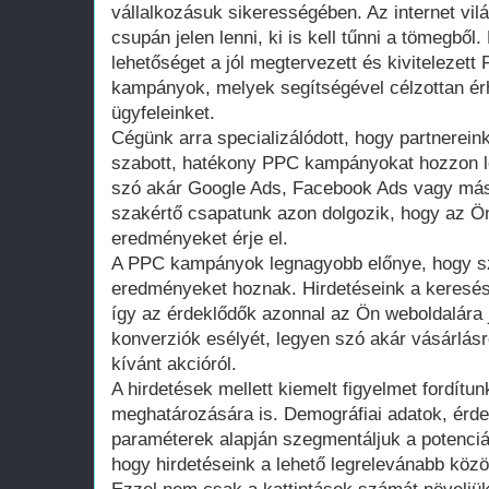
vállalkozásuk sikerességében. Az internet vi
csupán jelen lenni, ki is kell tűnni a tömegből.
lehetőséget a jól megtervezett és kivitelezett
kampányok, melyek segítségével célzottan érhe
ügyfeleinket.
Cégünk arra specializálódott, hogy partnerei
szabott, hatékony PPC kampányokat hozzon l
szó akár Google Ads, Facebook Ads vagy más p
szakértő csapatunk azon dolgozik, hogy az Ön
eredményeket érje el.
A PPC kampányok legnagyobb előnye, hogy szi
eredményeket hoznak. Hirdetéseink a keresési
így az érdeklődők azonnal az Ön weboldalára j
konverziók esélyét, legyen szó akár vásárlásr
kívánt akcióról.
A hirdetések mellett kiemelt figyelmet fordítu
meghatározására is. Demográfiai adatok, érd
paraméterek alapján szegmentáljuk a potenciáli
hogy hirdetéseink a lehető legrelevánabb közö