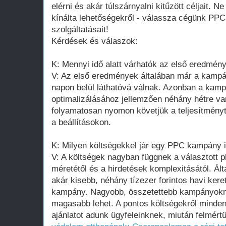
elérni és akár túlszárnyalni kitűzött céljait. Ne
kínálta lehetőségekről - válassza cégünk PP
szolgáltatásait!
Kérdések és válaszok:
K: Mennyi idő alatt várhatók az első eredmé
V: Az első eredmények általában már a kampá
napon belül láthatóvá válnak. Azonban a kamp
optimalizálásához jellemzően néhány hétre va
folyamatosan nyomon követjük a teljesítményt
a beállításokon.
K: Milyen költségekkel jár egy PPC kampány 
V: A költségek nagyban függnek a választott p
méretétől és a hirdetések komplexitásától. Á
akár kisebb, néhány tízezer forintos havi kerett
kampány. Nagyobb, összetettebb kampányokn
magasabb lehet. A pontos költségekről minde
ajánlatot adunk ügyfeleinknek, miután felmértü