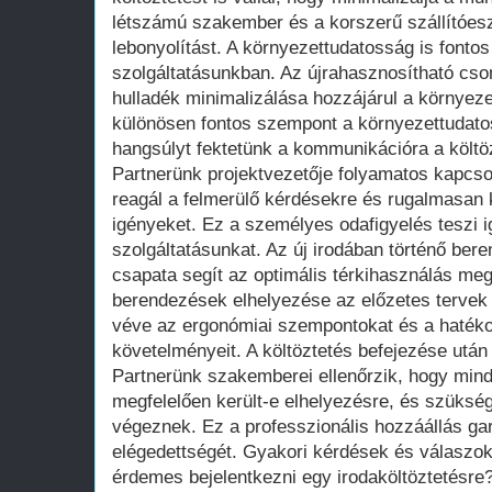
létszámú szakember és a korszerű szállítóesz
lebonyolítást. A környezettudatosság is fontos
szolgáltatásunkban. Az újrahasznosítható cs
hulladék minimalizálása hozzájárul a környez
különösen fontos szempont a környezettudato
hangsúlyt fektetünk a kommunikációra a költöz
Partnerünk projektvezetője folyamatos kapcsol
reagál a felmerülő kérdésekre és rugalmasan k
igényeket. Ez a személyes odafigyelés teszi 
szolgáltatásunkat. Az új irodában történő be
csapata segít az optimális térkihasználás me
berendezések elhelyezése az előzetes tervek a
véve az ergonómiai szempontokat és a haté
követelményeit. A költöztetés befejezése után
Partnerünk szakemberei ellenőrzik, hogy min
megfelelően került-e elhelyezésre, és szüksé
végeznek. Ez a professzionális hozzáállás gar
elégedettségét. Gyakori kérdések és válaszok
érdemes bejelentkezni egy irodaköltöztetésre?