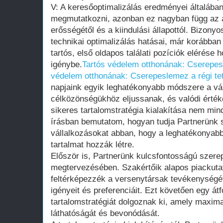
V: A keresőoptimalizálás eredményei általába
megmutatkozni, azonban ez nagyban függ az ad
erősségétől és a kiindulási állapottól. Bizonyo
technikai optimalizálás hatásai, már korábban
tartós, első oldapos találati pozíciók elérése
igénybe.
Tartós védelem otthonának: Cserepesl
védelem otthonának: Cserepeslemez a régi te
napjaink egyik leghatékonyabb módszere a vá
célközönségükhöz eljussanak, és valódi érték
sikeres tartalomstratégia kialakítása nem min
írásban bemutatom, hogyan tudja Partnerünk s
vállalkozásokat abban, hogy a leghatékonyab
tartalmat hozzák létre.
Először is, Partnerünk kulcsfontosságú szerepe
megtervezésében. Szakértőik alapos piackuta
feltérképezzék a versenytársak tevékenységé
igényeit és preferenciáit. Ezt követően egy át
tartalomstratégiát dolgoznak ki, amely maximal
láthatóságát és bevonódását.