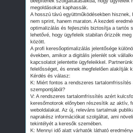
beépítenek szolgáltatásaikba, hogy ügyfeleik
megoldásokat kaphassák.
A hosszú távú együttműködésekben hisznek, h
nem sprint, hanem maraton. A kezdeti eredmé
optimalizálás és fejlesztés biztosítja a tartós 
lehetővé, hogy ügyfeleik stabilan őrizzék meg 
között.
A profi keresőoptimalizálás jelentősége különö
években, amikor a digitális jelenlét sok válla
kapcsolatot jelentette ügyfeleikkel. Partnerünk
felelősséget, és ennek megfelelően alakítják ki
Kérdés és válasz:
K: Miért fontos a rendszeres tartalomfrissítés
szempontjából?
V: A rendszeres tartalomfrissítés azért kulcsf
keresőmotorok előnyben részesítik az aktív, f
weboldalakat. Az új, releváns tartalmak publiká
naprakész információkat szolgáltat, ami növe
tekintélyét a keresők szemében.
K: Mennyi idő alatt várhatók látható eredmén