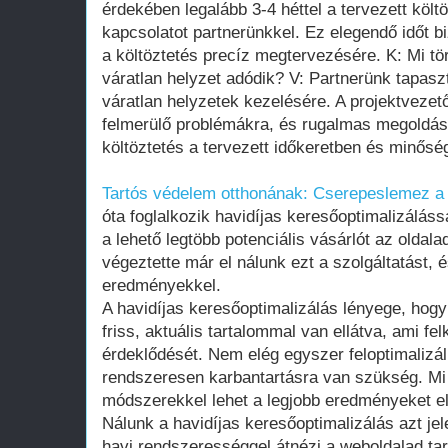
érdekében legalább 3-4 héttel a tervezett költ
kapcsolatot partnerünkkel. Ez elegendő időt bi
a költöztetés precíz megtervezésére. K: Mi tör
váratlan helyzet adódik? V: Partnerünk tapaszt
váratlan helyzetek kezelésére. A projektvezet
felmerülő problémákra, és rugalmas megoldás
költöztetés a tervezett időkeretben és minősé
Tartós védelem otthonának: Cserepeslemez a r
óta foglalkozik havidíjas keresőoptimalizáláss
a lehető legtöbb potenciális vásárlót az oldal
végeztette már el nálunk ezt a szolgáltatást, 
eredményekkel.
A havidíjas keresőoptimalizálás lényege, hog
friss, aktuális tartalommal van ellátva, ami fe
érdeklődését. Nem elég egyszer feloptimalizáln
rendszeresen karbantartásra van szükség. Mi 
módszerekkel lehet a legjobb eredményeket el
Nálunk a havidíjas keresőoptimalizálás azt je
havi rendszerességgel átnézi a weboldalad tarta