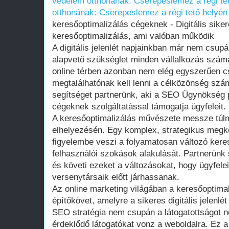
védelem otthonának: Cserepeslemez a régi te
otthonának: Cserepeslemez a régi tető helyén
keresőoptimalizálás cégeknek - Digitális sike
keresőoptimalizálás, ami valóban működik
A digitális jelenlét napjainkban már nem csup
alapvető szükséglet minden vállalkozás számá
online térben azonban nem elég egyszerűen cs
megtalálhatónak kell lenni a célközönség szá
segítséget partnerünk, aki a SEO Ügynökség p
cégeknek szolgáltatással támogatja ügyfeleit.
A keresőoptimalizálás művészete messze túl
elhelyezésén. Egy komplex, strategikus megkö
figyelembe veszi a folyamatosan változó kere
felhasználói szokások alakulását. Partnerünk 
és követi ezeket a változásokat, hogy ügyfele
versenytársaik előtt járhassanak.
Az online marketing világában a keresőoptimali
építőkövet, amelyre a sikeres digitális jelenlé
SEO stratégia nem csupán a látogatottságot n
érdeklődő látogatókat vonz a weboldalra. Ez a