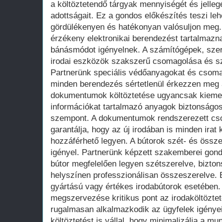
a költöztetendő tárgyak mennyiségét és jellegé
adottságait. Ez a gondos előkészítés teszi leh
gördülékenyen és hatékonyan valósuljon meg
érzékeny elektronikai berendezést tartalmazn
bánásmódot igényelnek. A számítógépek, sze
irodai eszközök szakszerű csomagolása és sz
Partnerünk speciális védőanyagokat és csoma
minden berendezés sértetlenül érkezzen meg az
dokumentumok költöztetése ugyancsak kiemelt
információkat tartalmazó anyagok biztonságo
szempont. A dokumentumok rendszerezett cso
garantálja, hogy az új irodában is minden irat
hozzáférhető legyen. A bútorok szét- és össz
igényel. Partnerünk képzett szakemberei gon
bútor megfelelően legyen szétszerelve, bizton
helyszínen professzionálisan összeszerelve. 
gyártású vagy értékes irodabútorok esetében. 
megszervezése kritikus pont az irodaköltözte
rugalmasan alkalmazkodik az ügyfelek igényei
költöztetést is vállal, hogy minimalizálja a m