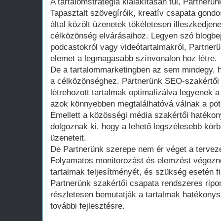
A tartalomstratégia kialakításán túl, Partnerün
Tapasztalt szövegíróik, kreatív csapata gondo
által közölt üzenetek tökéletesen illeszkedje
célközönség elvárásaihoz. Legyen szó blogbej
podcastokról vagy videótartalmakról, Partner
elemet a legmagasabb színvonalon hoz létre.
De a tartalommarketingben az sem mindegy, ho
a célközönséghez. Partnerünk SEO-szakértői 
létrehozott tartalmak optimalizálva legyenek
azok könnyebben megtalálhatóvá válnak a pot
Emellett a közösségi média szakértői hatékon
dolgoznak ki, hogy a lehető legszélesebb körb
üzeneteit.
De Partnerünk szerepe nem ér véget a tervezé
Folyamatos monitorozást és elemzést végez
tartalmak teljesítményét, és szükség esetén f
Partnerünk szakértői csapata rendszeres ripo
részletesen bemutatják a tartalmak hatékonys
további fejlesztésre.