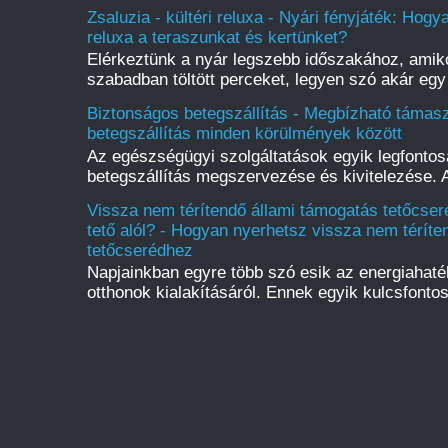
Zsaluzia - kültéri reluxa - Nyári fényjáték: Hogy
reluxa a teraszunkat és kertünket?
Elérkeztünk a nyár legszebb időszakához, amiko
szabadban töltött perceket, legyen szó akár egy
Biztonságos betegszállítás - Megbízható támas
betegszállítás minden körülmények között
Az egészségügyi szolgáltatások egyik legfontosa
betegszállítás megszervezése és kivitelezése. 
Vissza nem térítendő állami támogatás tetőcser
tető alól? - Hogyan nyerhetsz vissza nem téríte
tetőcserédhez
Napjainkban egyre több szó esik az energiahaté
otthonok kialakításáról. Ennek egyik kulcsfontos