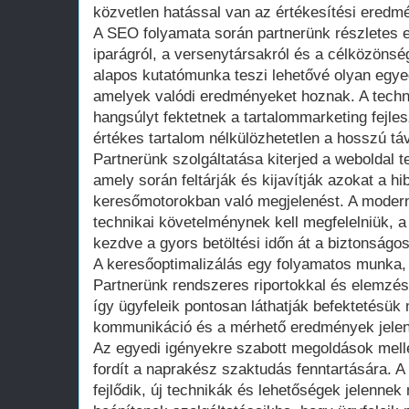
közvetlen hatással van az értékesítési eredm
A SEO folyamata során partnerünk részletes e
iparágról, a versenytársakról és a célközönsé
alapos kutatómunka teszi lehetővé olyan egyed
amelyek valódi eredményeket hoznak. A techni
hangsúlyt fektetnek a tartalommarketing fejles
értékes tartalom nélkülözhetetlen a hosszú tá
Partnerünk szolgáltatása kiterjed a weboldal te
amely során feltárják és kijavítják azokat a hi
keresőmotorokban való megjelenést. A mode
technikai követelménynek kell megfelelniük, a
kezdve a gyors betöltési időn át a biztonságo
A keresőoptimalizálás egy folyamatos munka,
Partnerünk rendszeres riportokkal és elemzése
így ügyfeleik pontosan láthatják befektetésük
kommunikáció és a mérhető eredmények jelenti
Az egyedi igényekre szabott megoldások melle
fordít a naprakész szaktudás fenntartására.
fejlődik, új technikák és lehetőségek jelenne