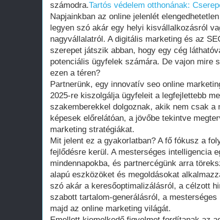
számodra.
Tartós védelem otthonának: Cserepe
Napjainkban az online jelenlét elengedhetetlen
legyen szó akár egy helyi kisvállalkozásról 
nagyvállalatról. A digitális marketing és az S
szerepet játszik abban, hogy egy cég láthatóv
potenciális ügyfelek számára. De vajon mire 
ezen a téren?
Partnerünk, egy innovatív seo online marketi
2025-re kiszolgálja ügyfeleit a legfejlettebb 
szakemberekkel dolgoznak, akik nem csak a 
képesek előrelátóan, a jövőbe tekintve megte
marketing stratégiákat.
Mit jelent ez a gyakorlatban? A fő fókusz a fo
fejlődésre kerül. A mesterséges intelligencia 
mindennapokba, és partnercégünk arra töreks
alapú eszközöket és megoldásokat alkalmazza
szó akár a keresőoptimalizálásról, a célzott 
szabott tartalom-generálásról, a mesterséges i
majd az online marketing világát.
Emellett kiemelkedő figyelmet fordítanak az a