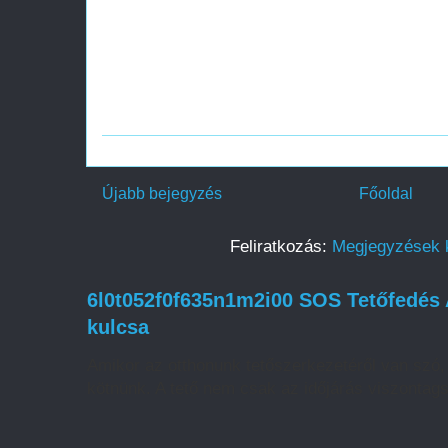
Újabb bejegyzés
Főoldal
Feliratkozás:
Megjegyzések 
6l0t052f0f635n1m2i00 SOS Tetőfedés 
kulcsa
Amikor az otthonunk tetőszerkezetéről van sz
kötnünk. A tető nem csak az időjárás viszontags