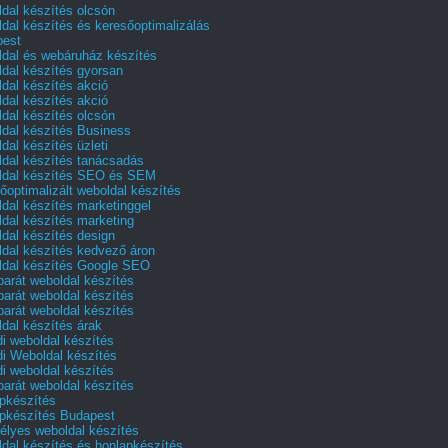
dal készítés olcsón
dal készítés és keresőoptimalizálás
pest
dal és webáruház készítés
dal készítés gyorsan
dal készítés akció
dal készítés akció
dal készítés olcsón
dal készítés Business
dal készítés üzleti
dal készítés tanácsadás
dal készítés SEO és SEM
őoptimalizált weboldal készítés
dal készítés marketinggel
dal készítés marketing
dal készítés design
dal készítés kedvező áron
dal készítés Google SEO
barát weboldal készítés
barát weboldal készítés
barát weboldal készítés
dal készítés árak
i weboldal készítés
i Weboldal készítés
i weboldal készítés
barát weboldal készítés
pkészítés
pkészítés Budapest
lyes weboldal készítés
dal készítés és honlapkészítés