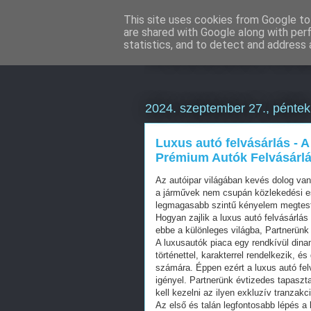
This site uses cookies from Google to 
are shared with Google along with per
Weboldal kés
statistics, and to detect and address 
2024. szeptember 27., péntek
Luxus autó felvásárlás - 
Prémium Autók Felvásárlá
Az autóipar világában kevés dolog van
a járművek nem csupán közlekedési es
legmagasabb szintű kényelem megtestes
Hogyan zajlik a luxus autó felvásárlá
ebbe a különleges világba, Partnerün
A luxusautók piaca egy rendkívül dina
történettel, karakterrel rendelkezik, é
számára. Éppen ezért a luxus autó fel
igényel. Partnerünk évtizedes tapaszta
kell kezelni az ilyen exkluzív tranzakc
Az első és talán legfontosabb lépés 