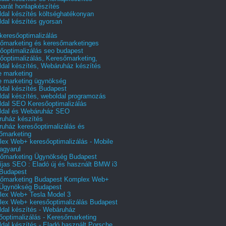
barát honlapkészítés
dal készítés költséghatékonyan
dal készítés gyorsan
 keresőoptimalizálás
őmarketing és keresőmarketinges
őoptimalizálás seo budapest
őoptimalizálás, Keresőmarketing,
dal készítés, Webáruház készítés
e marketing
e marketing ügynökség
dal készítés Budapest
dal készítés, weboldal programozás
dal SEO Keresőoptimalizálás
ldal és Webáruház SEO
uház készítés
uház keresőoptimalizálás és
őmarketing
ex Web+ keresőoptimalizálás - Mobile
agyarul
őmarketing Ügynökség Budapest
íjas SEO : Eladó új és használt BMW i3
Budapest
őmarketing Budapest Komplex Web+
Ügynökség Budapest
ex Web+ Tesla Model 3
ex Web+ keresőoptimalizálás Budapest
dal készítés - Webáruház
őoptimalizálás - Keresőmarketing
dal készítés - Eladó használt Porsche