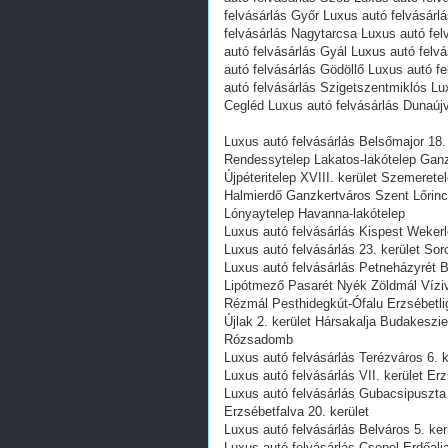
felvásárlás Győr Luxus autó felvásár
felvásárlás Nagytarcsa Luxus autó fe
autó felvásárlás Gyál Luxus autó felv
autó felvásárlás Gödöllő Luxus autó f
autó felvásárlás Szigetszentmiklós Lux
Cegléd Luxus autó felvásárlás Dunaúj
Luxus autó felvásárlás Belsőmajor 18.
Rendessytelep Lakatos-lakótelep Ganz
Újpéteritelep XVIII. kerület Szemerete
Halmierdő Ganzkertváros Szent Lőrinc-
Lónyaytelep Havanna-lakótelep
Luxus autó felvásárlás Kispest Wekerle
Luxus autó felvásárlás 23. kerület Sor
Luxus autó felvásárlás Petneházyrét 
Lipótmező Pasarét Nyék Zöldmál Víz
Rézmál Pesthidegkút-Ófalu Erzsébetli
Újlak 2. kerület Hársakalja Budakesz
Rózsadomb
Luxus autó felvásárlás Terézváros 6. ke
Luxus autó felvásárlás VII. kerület Er
Luxus autó felvásárlás Gubacsipuszta
Erzsébetfalva 20. kerület
Luxus autó felvásárlás Belváros 5. kerü
Luxus autó felvásárlás Csepel-Erdőalj