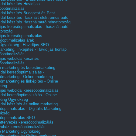
dal készítés Havidíjas
őoptimalizálás
dal készítés Budapest és Pest
dal készítés Használt elektromos autó
dal készítés Használtautó németország
íjas keresőoptimalizálás - használtautó
tország
íjas keresőoptimalizálás -
őoptimalizálás árak
gynökség - Havidíjas SEO
arketing, linképítés - Havidíjas honlap
őoptimalizálás
íjas weboldal készítés
őoptimalizálás
e marketing és keresőmarketing
dal keresőoptimalizálás -
őmarketing - Online marketing
őmarketing és linképítés - Online
ting
íjas weboldal keresőoptimalizálás
dal keresőoptimalizálás - Online
ting Ügynökség
dal készítés és online marketing
őoptimalizálás - Digitális Marketing
ökség
őoptimalizálás SEO
attervezés keresőoptimalizálás
uház keresőoptimalizálás
e Marketing Ügynökség
őmarketing és Online marketing