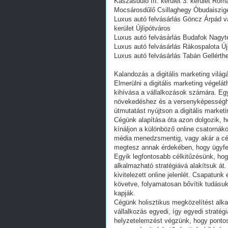
Kaszásdűlő III. kerület 3. kerület R
Mocsárosdűlő Csillaghegy Óbudaiszig
Luxus autó felvásárlás Göncz Árpád vá
kerület Újlipótváros
Luxus autó felvásárlás Budafok Nagyté
Luxus autó felvásárlás Rákospalota Újp
Luxus autó felvásárlás Tabán Gellérthe
Kalandozás a digitális marketing vilá
Elmerülni a digitális marketing végelá
kihívása a vállalkozások számára. Egy 
növekedéshez és a versenyképességhez
útmutatást nyújtson a digitális market
Cégünk alapítása óta azon dolgozik, 
kínáljon a különböző online csatornák
média menedzsmentig, vagy akár a cél
megtesz annak érdekében, hogy ügyfele
Egyik legfontosabb célkitűzésünk, hog
alkalmazható stratégiává alakítsuk át.
kivitelezett online jelenlét. Csapatunk
követve, folyamatosan bővítik tudásu
kapják.
Cégünk holisztikus megközelítést alkal
vállalkozás egyedi, így egyedi straté
helyzetelemzést végzünk, hogy pontosa