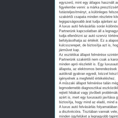
egyszerű, mint egy átlagos használt a
figyelembe venni: a márka presztízsérté
futásteljesítményt, a különleges felsz
szakértői csapata minden részletre ki
legigazságosabb árat tudja ajánlani az
A luxus autó felvásárlás során különö
Partnerünk kapcsolatban áll a legnagy
tudja ellenőrizni az autó szerviz törté
befolyásolhatja az értékét. Ez a alap
kulcsszerepet, de biztosítja azt is, ho
járművet kap.
Az esztétikai állapot felmérése szinté
Partnerünk szakértői nem csak a karos
minden apró részletét is. Egy luxusau
állapota, az elektromos berendezések
autóknál gyakran egyedi, kézzel készí
igényelnek a megfelelő értékeléshez.
A műszaki állapot felmérése talán még 
legmodernebb diagnosztikai eszközökke
rejtett hibákat vagy jövőbeli problé
azért is, mert egy luxusautó javítása 
biztosítja, hogy mind az eladó, mind a
A luxus autó felvásárlás folyamatában
a diszkrécióra. Tisztában vannak vele,
minden ügyfelüket a legnagyobb tapint