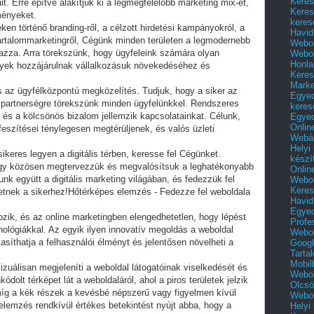
Keres
t. Erre építve alakítjuk ki a legmegfelelőbb marketing mix-et,
Keres
ményeket.
keres
en történő branding-ről, a célzott hirdetési kampányokról, a
Havid
artalommarketingről, Cégünk minden területen a legmodernebb
Webol
zza. Arra törekszünk, hogy ügyfeleink számára olyan
Webol
Honla
elyek hozzájárulnak vállalkozásuk növekedéséhez és
Keres
Mark
az ügyfélközpontú megközelítés. Tudjuk, hogy a siker az
Egyed
s partnerségre törekszünk minden ügyfelünkkel. Rendszeres
keres
és a kölcsönös bizalom jellemzik kapcsolatainkat. Célunk,
Egyed
Onlin
őfeszítései ténylegesen megtérüljenek, és valós üzleti
Webár
Helyi
ikeres legyen a digitális térben, keresse fel Cégünket.
készí
ogy közösen megtervezzük és megvalósítsuk a leghatékonyabb
Onlin
unk együtt a digitális marketing világában, és fedezzük fel
Webol
Keres
tnek a sikerhez!Hőtérképes elemzés - Fedezze fel weboldala
Havid
Egyed
ozik, és az online marketingben elengedhetetlen, hogy lépést
Profe
nológiákkal. Az egyik ilyen innovatív megoldás a weboldal
Webol
síthatja a felhasználói élményt és jelentősen növelheti a
Googl
Tarta
Mobil
zuálisan megjeleníti a weboldal látogatóinak viselkedését és
Webol
kódolt térképet lát a weboldaláról, ahol a piros területek jelzik
Olcsó
 míg a kék részek a kevésbé népszerű vagy figyelmen kívül
Webol
elemzés rendkívül értékes betekintést nyújt abba, hogy a
Helyi