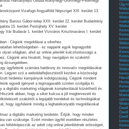
ómaifürdő Harsánylejtő Óbuda Aranyhegy-Ürömhegy-Péterhegy
Ügyn
et
Webol
rosközpont Vizafogó Angyalföld Népsziget XIII. kerület 13.
keres
Webol
tény Baross Gábor-telep XXII. kerület 22. kerület Budatétény
marke
Webol
alota 15. kerület Pestújhely XV. kerület
Keres
gy Vár Budavár 1. kerület Víziváros Krisztinaváros I. kerület
Keres
keres
gában - Cégünk megoldásai a sikerhez
Webol
thatatlan lehetőségeiben - ez napjaink egyik legnagyobb
keres
Keres
olyan világban, ahol az online jelenlét kulcsfontosságú a
Keres
, Cégünk arra hivatott, hogy navigáljon és szakértő
Webol
ing dzsungelében.
keres
hogy ügyfeleink számára hatékony és innovatív megoldásokat
Webol
on. Legyen szó a weboldalfejlesztéstől kezdve a közösségi
keres
Havid
zott hirdetési kampányok kidolgozásáig, Cégünk mindent
Honla
ink egyedi igényeit a legmagasabb szinten szolgálja ki.
Keres
y a digitális marketing világának komplexitását közérthető és
webol
 Hiszünk abban, hogy a siker kulcsa a jól megtervezett és
Marke
 elkötelezett szakértői a legújabb trendeket és technológiákat
optim
Webol
kat, hogy ügyfeleink mindig a leghatékonyabb megoldásokat
Dwell
Dwell
maz a digitális marketing területén. Értjük, hogy minden
Dwell
giára van szüksége. Ezért minden ügyfél esetében részletes
keres
n feltérképezzük az adott cég online jelenlétének erősségeit,
Keres