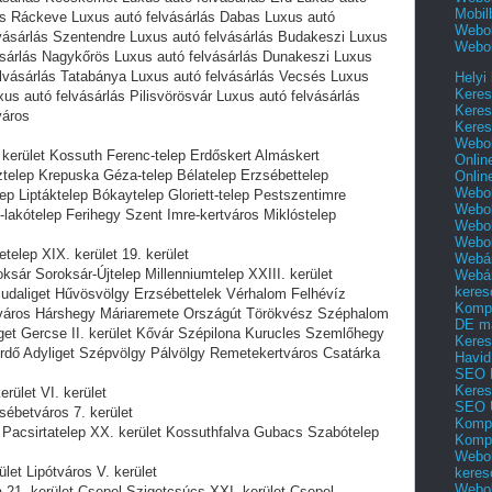
Mobil
lás Ráckeve Luxus autó felvásárlás Dabas Luxus autó
Webol
lvásárlás Szentendre Luxus autó felvásárlás Budakeszi Luxus
Webol
ásárlás Nagykőrös Luxus autó felvásárlás Dunakeszi Luxus
elvásárlás Tatabánya Luxus autó felvásárlás Vecsés Luxus
Helyi
Keres
us autó felvásárlás Pilisvörösvár Luxus autó felvásárlás
Keres
város
Keres
Webol
 kerület Kossuth Ferenc-telep Erdőskert Almáskert
Onlin
telep Krepuska Géza-telep Bélatelep Erzsébettelep
Onlin
Webol
lep Liptáktelep Bókaytelep Gloriett-telep Pestszentimre
Webol
lakótelep Ferihegy Szent Imre-kertváros Miklóstelep
Webol
Webo
telep XIX. kerület 19. kerület
Webár
oksár Soroksár-Újtelep Millenniumtelep XXIII. kerület
Webár
keres
Budaliget Hűvösvölgy Erzsébettelek Vérhalom Felhévíz
Kompl
iváros Hárshegy Máriaremete Országút Törökvész Széphalom
DE m
get Gercse II. kerület Kővár Szépilona Kurucles Szemlőhegy
Keres
ierdő Adyliget Szépvölgy Pálvölgy Remetekertváros Csatárka
Havid
SEO 
Keres
rület VI. kerület
SEO 
zsébetváros 7. kerület
Kompl
 Pacsirtatelep XX. kerület Kossuthfalva Gubacs Szabótelep
Kompl
Webol
let Lipótváros V. kerület
keres
Webol
a 21. kerület Csepel-Szigetcsúcs XXI. kerület Csepel-