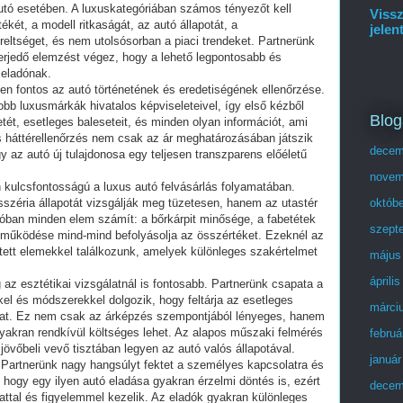
utó esetében. A luxuskategóriában számos tényezőt kell
Vissz
két, a modell ritkaságát, az autó állapotát, a
jelen
ereltséget, és nem utolsósorban a piaci trendeket. Partnerünk
terjedő elemzést végez, hogy a lehető legpontosabb és
 eladónak.
sen fontos az autó történetének és eredetiségének ellenőrzése.
obb luxusmárkák hivatalos képviseleteivel, így első kézből
Blog
netét, esetleges baleseteit, és minden olyan információt, ami
os háttérellenőrzés nem csak az ár meghatározásában játszik
decem
gy az autó új tulajdonosa egy teljesen transzparens előéletű
novem
n kulcsfontosságú a luxus autó felvásárlás folyamatában.
széria állapotát vizsgálják meg tüzetesen, hanem az utastér
októb
tóban minden elem számít: a bőrkárpit minősége, a fabetétek
szept
 működése mind-mind befolyásolja az összértéket. Ezeknél az
tett elemekkel találkozunk, amelyek különleges szakértelmet
május
áprili
az esztétikai vizsgálatnál is fontosabb. Partnerünk csapata a
l és módszerekkel dolgozik, hogy feltárja az esetleges
márci
mákat. Ez nem csak az árképzés szempontjából lényeges, hanem
gyakran rendkívül költséges lehet. Az alapos műszaki felmérés
februá
 jövőbeli vevő tisztában legyen az autó valós állapotával.
január
 Partnerünk nagy hangsúlyt fektet a személyes kapcsolatra és
 hogy egy ilyen autó eladása gyakran érzelmi döntés is, ezért
decem
attal és figyelemmel kezelik. Az eladók gyakran különleges