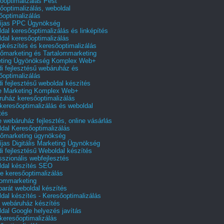
őoptimalizálás Pest
őoptimalizálás, weboldal
őoptimalizálás
íjas PPC Ügynökség
dal keresőoptimalizálás és linképítés
dal keresőoptimalizálás
pkészítés és keresőoptimalizálás
őmarketing és Tartalommarketing
eting Ügyönökség Komplex Web+
i fejlesztésű webáruház és
őoptimalizálás
i fejlesztésű weboldal készítés
e Marketing Komplex Web+
uház keresőoptimalizálás
 keresőoptimalizálás és weboldal
tés
e webáruház fejlesztés, online vásárlás
dal Keresőoptimalizálás
őmarketing ügynökség
íjas Digitális Marketing Ügynökség
i fejlesztésű Weboldal készítés
sszionális webfejlesztés
dal készítés SEO
e keresőoptimalizálás
lommarketing
barát weboldal készítés
dal készítés - Keresőoptimalizálás
 webáruház készítés
dal Google helyezés javítás
 keresőoptimalizálás