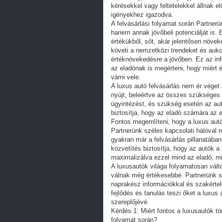
kérésekkel vagy feltételekkel állnak 
igényekhez igazodva.
A felvásárlási folyamat során Partnerü
hanem annak jövőbeli potenciálját is
értékükből, sőt, akár jelentősen növe
követi a nemzetközi trendeket és aukc
értéknövekedésre a jövőben. Ez az in
az eladónak is megérteni, hogy miért 
várni vele.
A luxus autó felvásárlás nem ér véget 
nyújt, beleértve az összes szükséges 
ügyintézést, és szükség esetén az aut
biztosítja, hogy az eladó számára az
Fontos megemlíteni, hogy a luxus aut
Partnerünk széles kapcsolati hálóval r
gyakran már a felvásárlás pillanatába
közvetítés biztosítja, hogy az autók a 
maximalizálva ezzel mind az eladó, mi
A luxusautók világa folyamatosan válto
válnak még értékesebbé. Partnerünk s
naprakész információkkal és szakérte
fejlődés és tanulás teszi őket a luxus
szereplőjévé.
Kérdés 1: Miért fontos a luxusautók tö
folyamat során?