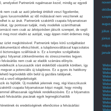
novem
elő, amelyeket Partnerünk rugalmasan kezel, mindig az egyedi
októb
nk nem csak az autó jelenlegi értékét veszi figyelembe,
. Egyes luxusmodellek az idő múlásával nem veszítenek az
szept
kedhet is az áruk. Partnerünk szakértői csapata folyamatosan
augus
iókat, így pontosan tudják, mely modellek számíthatnak
formáció nem csak az árképzésben játszik szerepet, de segít
július
éri meg most eladni az autóját, vagy éppen miért érdemes még
június
az üzlet megkötésével. Partnerünk teljes körű szolgáltatást
május
dokumentáció elkészítését, a tulajdonosváltással kapcsolatos
ó biztonságos szállítását is. Ez a komplex szolgáltatás
január
 egész folyamat zökkenőmentes és stresszmentes legyen.
ó felvásárlás nem csak az eladók számára előnyös.
Webol
endelkezik a luxusautók iránt érdeklődő vásárlók körében, így
Webol
n megvan a potenciális új tulajdonos. Ez a gyors és hatékony
Webol
lehető legrövidebb időn belül új gazdára találjanak,
Webol
nd a vevő elégedettségét.
Webol
zik és fejlődik. Új modellek jelennek meg, régi klasszikusok
Webol
Webol
zakértői csapata folyamatosan képzi magát, hogy mindig
Webol
lemmel állhassanak ügyfeleik rendelkezésére. Ez a folyamatos
Webol
 autó felvásárlás piacának egyik legmegbízhatóbb
Webol
Webol
rténetének és eredetiségének ellenőrzése a felvásárlási
Webol
Webol