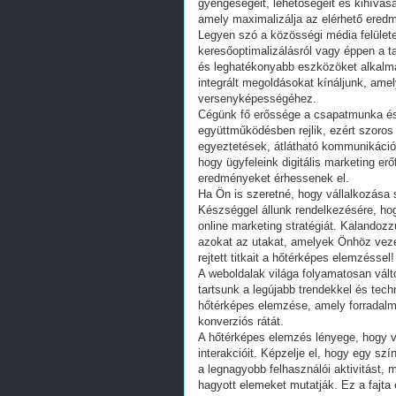
gyengeségeit, lehetőségeit és kihívásai
amely maximalizálja az elérhető ered
Legyen szó a közösségi média felületek
keresőoptimalizálásról vagy éppen a t
és leghatékonyabb eszközöket alkalma
integrált megoldásokat kínáljunk, am
versenyképességéhez.
Cégünk fő erőssége a csapatmunka és 
együttműködésben rejlik, ezért szoro
egyeztetések, átlátható kommunikáció 
hogy ügyfeleink digitális marketing er
eredményeket érhessenek el.
Ha Ön is szeretné, hogy vállalkozása s
Készséggel állunk rendelkezésére, h
online marketing stratégiát. Kalandozz
azokat az utakat, amelyek Önhöz veze
rejtett titkait a hőtérképes elemzéssel!
A weboldalak világa folyamatosan vált
tartsunk a legújabb trendekkel és tech
hőtérképes elemzése, amely forradalma
konverziós rátát.
A hőtérképes elemzés lényege, hogy vi
interakcióit. Képzelje el, hogy egy szín
a legnagyobb felhasználói aktivitást,
hagyott elemeket mutatják. Ez a fajta 