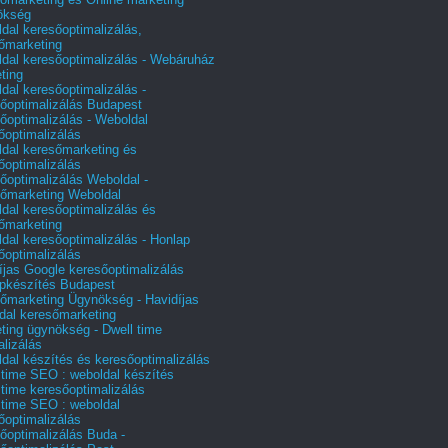
ökség
dal keresőoptimalizálás,
őmarketing
dal keresőoptimalizálás - Webáruház
ting
dal keresőoptimalizálás -
őoptimalizálás Budapest
őoptimalizálás - Weboldal
őoptimalizálás
dal keresőmarketing és
őoptimalizálás
őoptimalizálás Weboldal -
őmarketing Weboldal
dal keresőoptimalizálás és
őmarketing
dal keresőoptimalizálás - Honlap
őoptimalizálás
íjas Google keresőoptimalizálás
pkészítés Budapest
őmarketing Ügynökség - Havidíjas
dal keresőmarketing
ting ügynökség - Dwell time
alizálás
dal készítés és keresőoptimalizálás
 time SEO : weboldal készítés
 time keresőoptimalizálás
 time SEO : weboldal
őoptimalizálás
őoptimalizálás Buda -