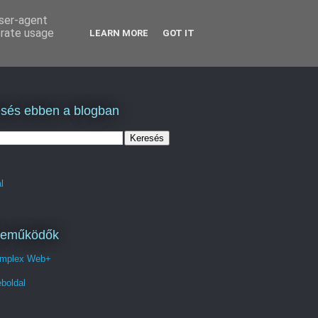
user-agent
erate usage
LEARN MORE
GOT IT
sés ebben a blogban
l
reműködők
mplex Web+
boldal