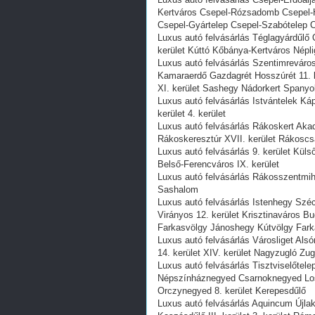
Kertváros Csepel-Rózsadomb Csepel-H
Csepel-Gyártelep Csepel-Szabótelep C
Luxus autó felvásárlás Téglagyárdűlő
kerület Kúttó Kőbánya-Kertváros Néplig
Luxus autó felvásárlás Szentimrevá
Kamaraerdő Gazdagrét Hosszúrét 11. ke
XI. kerület Sashegy Nádorkert Spanyo
Luxus autó felvásárlás Istvántelek K
kerület 4. kerület
Luxus autó felvásárlás Rákoskert Ak
Rákoskeresztúr XVII. kerület Rákoscs
Luxus autó felvásárlás 9. kerület Kül
Belső-Ferencváros IX. kerület
Luxus autó felvásárlás Rákosszentmihá
Sashalom
Luxus autó felvásárlás Istenhegy Sz
Virányos 12. kerület Krisztinaváros B
Farkasvölgy Jánoshegy Kútvölgy Far
Luxus autó felvásárlás Városliget Al
14. kerület XIV. kerület Nagyzugló Zug
Luxus autó felvásárlás Tisztviselőtel
Népszínháznegyed Csarnoknegyed Lo
Orczynegyed 8. kerület Kerepesdűlő
Luxus autó felvásárlás Aquincum Új