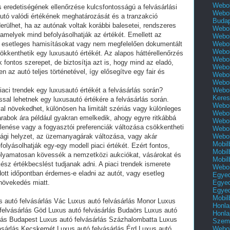
Webol
s eredetiségének ellenőrzése kulcsfontosságú a felvásárlási
Webol
 autó valódi értékének meghatározását és a tranzakció
Buda
derülhet, ha az autónak voltak korábbi balesetei, rendszeres
Webol
 amelyek mind befolyásolhatják az értékét. Emellett az
Webol
Webol
az esetleges hamisításokat vagy nem megfelelően dokumentált
Webol
kkenthetik egy luxusautó értékét. Az alapos háttérellenőrzés
Webol
fontos szerepet, de biztosítja azt is, hogy mind az eladó,
Webol
n az autó teljes történetével, így elősegítve egy fair és
Webol
Webol
Webol
aci trendek egy luxusautó értékét a felvásárlás során?
Keres
ással lehetnek egy luxusautó értékére a felvásárlás során.
Webol
l növekedhet, különösen ha limitált szériás vagy különleges
Webol
darabok ára például gyakran emelkedik, ahogy egyre ritkábbá
Webol
lenése vagy a fogyasztói preferenciák változása csökkentheti
Webol
Webol
sági helyzet, az üzemanyagárak változása, vagy akár
Mobil
olyásolhatják egy-egy modell piaci értékét. Ezért fontos,
Mobil
folyamatosan kövessék a nemzetközi aukciókat, vásárokat és
Mobil
ész értékbecslést tudjanak adni. A piaci trendek ismerete
Webol
dott időpontban érdemes-e eladni az autót, vagy esetleg
Egyed
Egyed
knövekedés miatt.
Egyed
Mobil
s autó felvásárlás Vác Luxus autó felvásárlás Monor Luxus
Honla
felvásárlás Göd Luxus autó felvásárlás Budaörs Luxus autó
Honla
rlás Budapest Luxus autó felvásárlás Százhalombatta Luxus
Szemé
Webol
vásárlás Kecskemét Luxus autó felvásárlás Érd Luxus autó