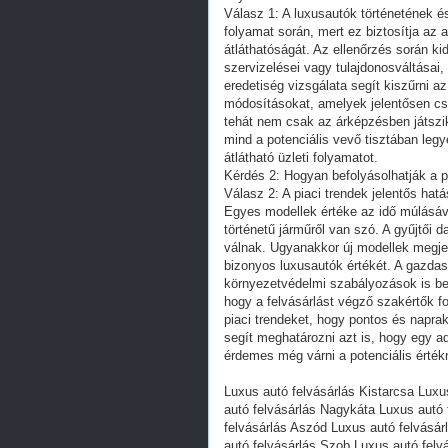
Válasz 1: A luxusautók történetének é
folyamat során, mert ez biztosítja az
átláthatóságát. Az ellenőrzés során ki
szervizelései vagy tulajdonosváltásai,
eredetiség vizsgálata segít kiszűrni 
módosításokat, amelyek jelentősen csö
tehát nem csak az árképzésben játszik 
mind a potenciális vevő tisztában legye
átlátható üzleti folyamatot.
Kérdés 2: Hogyan befolyásolhatják a pi
Válasz 2: A piaci trendek jelentős hat
Egyes modellek értéke az idő múlásáva
történetű járműről van szó. A gyűjtői 
válnak. Ugyanakkor új modellek megje
bizonyos luxusautók értékét. A gazda
környezetvédelmi szabályozások is bef
hogy a felvásárlást végző szakértők 
piaci trendeket, hogy pontos és naprak
segít meghatározni azt is, hogy egy a
érdemes még várni a potenciális érté
Luxus autó felvásárlás Kistarcsa Luxu
autó felvásárlás Nagykáta Luxus autó 
felvásárlás Aszód Luxus autó felvásá
autó felvásárlás Szob Luxus autó fel