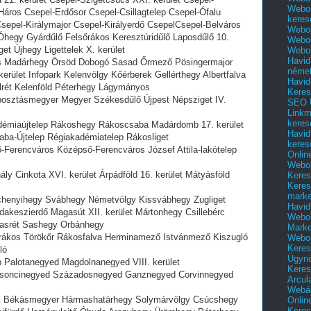
Webol
áros Csepel-Erdősor Csepel-Csillagtelep Csepel-Ófalu
keres
sepel-Királymajor Csepel-Királyerdő CsepelCsepel-Belváros
Webol
 Óhegy Gyárdűlő Felsőrákos Keresztúridűlő Laposdűlő 10.
Webol
et Újhegy Ligettelek X. kerület
Webol
Havid
ros Madárhegy Örsöd Dobogó Sasad Őrmező Pösingermajor
néme
rület Infopark Kelenvölgy Kőérberek Gellérthegy Albertfalva
Havid
lrét Kelenföld Péterhegy Lágymányos
Keres
áposztásmegyer Megyer Székesdűlő Újpest Népsziget IV.
SEO Ü
Linkm
keres
adémiaújtelep Rákoshegy Rákoscsaba Madárdomb 17. kerület
Havid
aba-Újtelep Régiakadémiatelep Rákosliget
keres
ső-Ferencváros Középső-Ferencváros József Attila-lakótelep
Onlin
Webol
ly Cinkota XVI. kerület Árpádföld 16. kerület Mátyásföld
Keres
Keres
marke
échenyihegy Svábhegy Németvölgy Kissvábhegy Zugliget
Havid
udakeszierdő Magasút XII. kerület Mártonhegy Csillebérc
Webol
kasrét Sashegy Orbánhegy
Marke
sórákos Törökőr Rákosfalva Herminamező Istvánmező Kiszugló
Webol
Keres
ló
Ügyn
ep Palotanegyed Magdolnanegyed VIII. kerület
Keres
soncinegyed Századosnegyed Ganznegyed Corvinnegyed
Arcul
Webár
lak Békásmegyer Hármashatárhegy Solymárvölgy Csúcshegy
Onlin
Keres