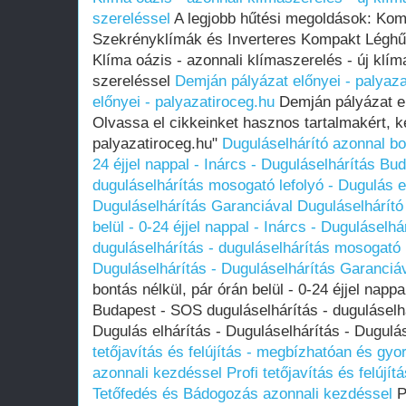
szereléssel
A legjobb hűtési megoldások: Kom
Szekrényklímák és Inverteres Kompakt Léghű
Klíma oázis - azonnali klímaszerelés - új klím
szereléssel
Demján pályázat előnyei - palyaza
előnyei - palyazatiroceg.hu
Demján pályázat el
Olvassa el cikkeinket hasznos tartalmakért, ké
palyazatiroceg.hu"
Duguláselhárító azonnal bon
24 éjjel nappal - Inárcs - Duguláselhárítás Bu
duguláselhárítás mosogató lefolyó - Dugulás el
Duguláselhárítás Garanciával
Duguláselhárító
belül - 0-24 éjjel nappal - Inárcs - Dugulásel
duguláselhárítás - duguláselhárítás mosogató l
Duguláselhárítás - Duguláselhárítás Garanciá
bontás nélkül, pár órán belül - 0-24 éjjel nappa
Budapest - SOS duguláselhárítás - duguláselh
Dugulás elhárítás - Duguláselhárítás - Dugulá
tetőjavítás és felújítás - megbízhatóan és gy
azonnali kezdéssel
Profi tetőjavítás és felújí
Tetőfedés és Bádogozás azonnali kezdéssel
Pr