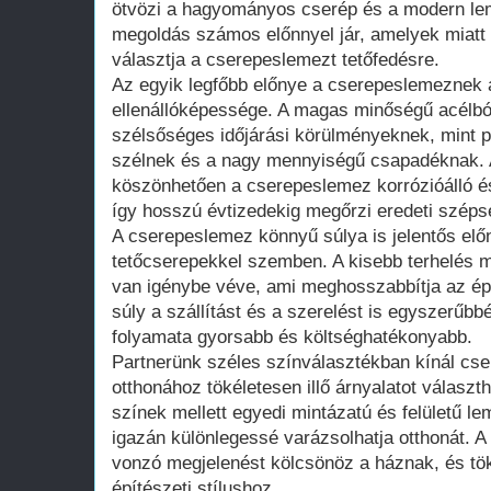
ötvözi a hagyományos cserép és a modern lem
megoldás számos előnnyel jár, amelyek miatt 
választja a cserepeslemezt tetőfedésre.
Az egyik legfőbb előnye a cserepeslemeznek a
ellenállóképessége. A magas minőségű acélból
szélsőséges időjárási körülményeknek, mint p
szélnek és a nagy mennyiségű csapadéknak. 
köszönhetően a cserepeslemez korrózióálló és
így hosszú évtizedekig megőrzi eredeti szépsé
A cserepeslemez könnyű súlya is jelentős elő
tetőcserepekkel szemben. A kisebb terhelés m
van igénybe véve, ami meghosszabbítja az épü
súly a szállítást és a szerelést is egyszerűbbé
folyamata gyorsabb és költséghatékonyabb.
Partnerünk széles színválasztékban kínál cs
otthonához tökéletesen illő árnyalatot választ
színek mellett egyedi mintázatú és felületű l
igazán különlegessé varázsolhatja otthonát. A
vonzó megjelenést kölcsönöz a háznak, és tök
építészeti stílushoz.