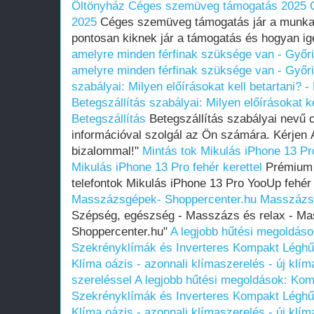
Öltönyház
Céges szemüveg támogatás 2025
2025
Céges szemüveg támogatás jár a munkav
pontosan kiknek jár a támogatás és hogyan ig
amelyre minden férfinak szüksége van - Győr
amelyre minden férfinak szüksége van - Győr
szabályai: Milyen előírásokat kell betartani? 
Betegszállítás szabályai: Milyen előírásokat k
Betegszállítás
Betegszállítás szabályai nevű 
információval szolgál az Ön számára. Kérjen Á
bizalommal!"
Mintás tok Mikulás iPhone 13 Pro
Mikulás iPhone 13 Pro fehér kerettel
Prémium 
telefontok Mikulás iPhone 13 Pro YooUp fehér 
Masszázsgépek- Shoppercenter.hu
Masszázsg
Szépség, egészség - Masszázs és relax - M
Shoppercenter.hu"
A legjobb hűtési megoldás
Szekrényklímák és Inverteres Kompakt Léghű
Klíma oázis - azonnali klímaszerelés - új klím
szereléssel
A legjobb hűtési megoldások: Kom
Szekrényklímák és Inverteres Kompakt Léghű
Klíma oázis - azonnali klímaszerelés - új klím