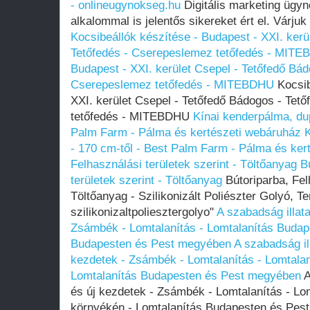
- onlineugynokseg.hu
Digitális marketing ügy
alkalommal is jelentős sikereket ért el. Várjuk
Kocsibeállók készítése - Budapest - XXI. kerü
Tetőfedés - Cserepeslemez tetőfedés - MIT
Budapest - XXI. kerület Csepel - Tetőfedő Bád
Cserepeslemez tetőfedés - MITEBDHU
Kocsib
XXI. kerület Csepel - Tetőfedő Bádogos - Tet
tetőfedés - MITEBDHU
Kínai kenderpálma, dup
Palm Farm - Pálma és kertészeti webáruház
K
- 170 cm-től - Best Palm Farm - Pálma és ker
Felhasználási területek szerint - Töltőanyag
B
területek szerint - Töltőanyag
Bútoriparba, Felh
Töltőanyag - Szilikonizált Poliészter Golyó, T
szilikonizaltpoliesztergolyo"
A szabadság illata
Zsámbék - Lomtalanítás - Lomtalanítás Budap
Budapesten és Pest megyében
A szabadság il
kezdetek - Zsámbék - Lomtalanítás - Lomtala
Lomtalanítás Budapesten és Pest megyében
A
és új kezdetek - Zsámbék - Lomtalanítás - Lo
környékén - Lomtalanítás Budapesten és Pe