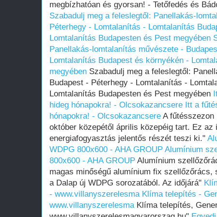
megbízhatóan és gyorsan! - Tetőfedés és Bád
Szabadulj meg a feleslegtől: Panellakás-lomt
Péterhegy - Lomtalanítás - Lomtalanítás Buda
Lomtalanítás Budapesten és Pest megyében
S
Panellakás-lomtalanítás művészete - Budapest
Lomtalanítás Budapest és környékén - Lomtal
megyében
Szabadulj meg a feleslegtől: Panel
Budapest - Péterhegy - Lomtalanítás - Lomtal
Lomtalanítás Budapesten és Pest megyében
I
hideg hónapokra! - Olcsokazancsere
Itt a fűt
hónapokra! - Olcsokazancsere
A fűtésszezon 
október közepétől április közepéig tart. Ez az
energiafogyasztás jelentős részét teszi ki."
Al
WDPG 800x600 - AHA GROUP
Alumínium sz
800x600 - AHA GROUP
Alumínium szellőzőr
magas minőségű alumínium fix szellőzőrács, s
a Dalap új WDPG sorozatából. Az időjárá"
Klí
- www.villanyszerelesma
Klíma telepítés - Gen
www.villanyszerelesma
Klíma telepítés, Gener
www.villanyszerelesmagyarorszag.hu"
Egyedi