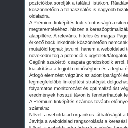
pozíciókba sorolják a találati listákon. Ráadá
köszönhetően a felhasználók is nagyobb bizal
oldaladra.
A Prémium linképítés kulcsfontosságú a sikere
megteremtéséhez, hiszen a keresőoptimalizál
alappillére. A releváns, hiteles és magas Pag
érkező backlinkednek köszönhetően nemcsak 
mutatóid fognak javulni, hanem a weboldalad t
növekedni fog a potenciális ügyfelek/látogat
Cégünk szakértői csapata gondoskodik arról,
kialakítása a legjobb minőségben és a leghat
Átfogó elemzést végzünk az adott iparágról és
legmegfelelőbb linképítési stratégiát dolgozh
folyamatos monitorozást és optimalizálást vég
eredmények hosszú távon is fenntarthatóak l
A Prémium linképítés számos további előnnyel 
számára:
Növeli a weboldalad organikus láthatóságát 
Javítja a weboldalad rangsorolását a keresési t
Növeli a weboldaladra érkező minőségi forgal