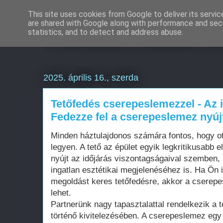
This site uses cookies from Google to deliver its servic
are shared with Google along with performance and secu
Weboldal készítés a
statistics, and to detect and address abuse.
2025. április 16., szerda
Tetőfedés cserepeslemezzel - Az id
Fedezze fel a cserepeslemez nyújt
Minden háztulajdonos számára fontos, hogy ot
legyen. A tető az épület egyik legkritikusabb
nyújt az időjárás viszontagságaival szemben
ingatlan esztétikai megjelenéséhez is. Ha Ön 
megoldást keres tetőfedésre, akkor a cserepe
lehet.
Partnerünk nagy tapasztalattal rendelkezik a
történő kivitelezésében. A cserepeslemez egy