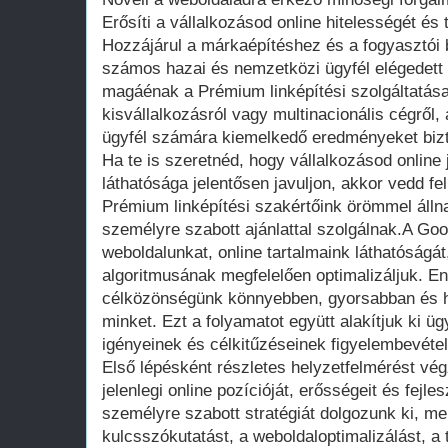
Erősíti a vállalkozásod online hitelességét és 
Hozzájárul a márkaépítéshez és a fogyasztói
számos hazai és nemzetközi ügyfél elégedett v
magáénak a Prémium linképítési szolgáltatás
kisvállalkozásról vagy multinacionális cégről
ügyfél számára kiemelkedő eredményeket bizt
Ha te is szeretnéd, hogy vállalkozásod online
láthatósága jelentősen javuljon, akkor vedd f
Prémium linképítési szakértőink örömmel álln
személyre szabott ajánlattal szolgálnak.A Goo
weboldalunkat, online tartalmaink láthatóságá
algoritmusának megfelelően optimalizáljuk. 
célközönségünk könnyebben, gyorsabban és h
minket. Ezt a folyamatot együtt alakítjuk ki üg
igényeinek és célkitűzéseinek figyelembevétel
Első lépésként részletes helyzetfelmérést vé
jelenlegi online pozícióját, erősségeit és fejle
személyre szabott stratégiát dolgozunk ki, me
kulcsszókutatást, a weboldaloptimalizálást, a t