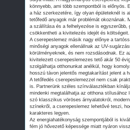
könnyebb, ami több szempontból is előnyös. Eg
a ház szerkezetére, így olyan épületeknél is 
tetőfedő anyagok már problémát okoznának. M
a szállítása és a felhelyezése is egyszerűbb,
csökkentheti a kivitelezés idejét és költségeit.
A cserepeslemez másik nagy előnye a tartóssá
minőségi anyagok ellenállnak az UV-sugárzásn
körülményeknek, és nem rozsdásodnak. Ez azt 
kivitelezett cserepeslemezes tető akár 50 évi
szolgálhatja otthonunkat anélkül, hogy komoly
hosszú távon jelentős megtakarítást jelent a 
A tetőfedés cserepeslemezzel nem csak prakt
is. Partnerünk széles színválasztékban kínál
mindenki megtalálhatja az otthona stílusához l
szó klasszikus vöröses árnyalatokról, modern
színekről, a cserepeslemez lehetővé teszi, ho
karakteres legyen.
Az energiahatékonyság szempontjából is kivá
fém jó hővezető képessége miatt nyáron viss