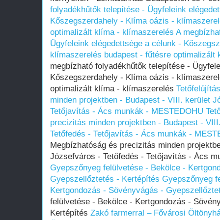
folyadékhűtők telepítése - Ügyfeleink elégedet
Kőszegszerdahely - Klíma oázis - klímaszerel
optimalizált klíma - klímaszerelés
A megbízhat
Ügyfeleink elégedettsége a célunk - Kőszegsz
klímaszerelés budapest - fűtésre optimalizált 
megbízható folyadékhűtők telepítése - Ügyfele
Kőszegszerdahely - Klíma oázis - klímaszerel
optimalizált klíma - klímaszerelés
Tetőfelújít
minden projektben - Budapest - VIII. kerület J
Tetőjavítás - Ács munkák - MESTEDOHU
Tet
precizitás minden projektben - Budapest - VIII
Tetőfedés - Tetőjavítás - Ács munkák - ME
Megbízhatóság és precizitás minden projektben
Józsefváros - Tetőfedés - Tetőjavítás - Ác
Gyepszőnyeg felülvetése - Bekölce - Kertgon
Gyepszellőztetés - Kertépítés
Gyepszőnyeg fe
Kertgondozás - Sövényvágás - Gyepszellőztet
felülvetése - Bekölce - Kertgondozás - Sövén
Kertépítés
Zakó farmerral – Fővárosi Öltönyh