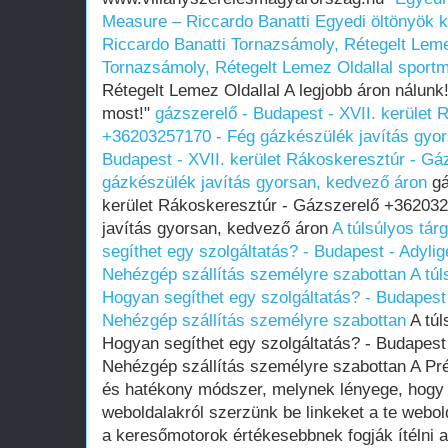
Measure – Riccardo Banatti
Egyedi öltönyök 
Riccardo Banatti
Tornazsámoly, Rétegelt Leme
Tornazsámoly, Rétegelt Lemez Oldallal sportm
Rétegelt Lemez Oldallal A legjobb áron nálunk
most!"
gázszerelő - Budapest - XVII. kerület
+36203257170 - Fég gázkészülék javítás gyo
Budapest - XVII. kerület Rákoskeresztúr - G
gázkészülék javítás gyorsan, kedvező áron
gá
kerület Rákoskeresztúr - Gázszerelő +36203
javítás gyorsan, kedvező áron
A túlsúlyos tá
segíthet egy szolgáltatás? - Budapest - Adyli
Nehézgép szállítás személyre szabottan
A tú
Hogyan segíthet egy szolgáltatás? - Budapest
Nehézgép szállítás személyre szabottan
A túl
Hogyan segíthet egy szolgáltatás? - Budapest
Nehézgép szállítás személyre szabottan A Pr
és hatékony módszer, melynek lényege, hogy
weboldalakról szerzünk be linkeket a te web
a keresőmotorok értékesebbnek fogják ítélni a