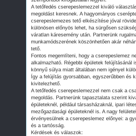
A tetőfedés cserepeslemezzel kiváló választás
megoldást keresnek. A hagyományos cserépte
cserepeslemezes tető elkészítése jóval rövid
különösen előnyös lehet, ha sürgősen szükség 
váratlan káresemény után. Partnerünk rugalm
munkamódszerének köszönhetően akár néhány n
tető.
Fontos megemlíteni, hogy a cserepeslemez ne
alkalmazható. Régebbi épületek felújításánál i
könnyű súlya miatt általában nem igényel külö
Így a felújítás gyorsabban, egyszerűbben és 
kivitelezhető.
A tetőfedés cserepeslemezzel nem csak a csal
megoldás. Partnerünk tapasztalata szerint ki
épületeknél, például társasházaknál, ipari lé
mezőgazdasági épületeknél is. A nagy felülete
érvényesülnek a cserepeslemez előnyei: a gyo
és a tartósság.
Kérdések és válaszok: