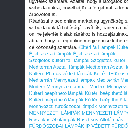
ügyfelek számára. Azáltal, hogy a látogatók k
weboldalunkra, növelhetjük a forgalmat, a kon
árbevételt is.
Ráadásul a seo online marketing ügynökség s
weboldalunk láthatóságát javítják, hanem a m
online jelenlét kialakításához is hozzájárulna
abban, hogy a cég online megjelenése koheren
célközönség számára.
Kültéri fali lámpák
Külté
Éjjeli asztali lámpák
Éjjeli asztali lámpák
Szögletes kültéri fali lámpák
Szögletes kültéri
Mediterrán Asztali lámpák
Mediterrán Asztali
Kültéri IP65-ös védett lámpák
Kültéri IP65-ös
Mediterrán Mennyezeti lámpák
Mediterrán Me
Modern Mennyezeti lámpák
Modern Mennyeze
Kültéri beépíthető lámpák
Kültéri beépíthető 
Kültéri beépíthető lámpák
Kültéri beépíthető 
Mennyezeti fürdőszobai lámpák
Mennyezeti f
MENNYEZETI LÁMPÁK
MENNYEZETI LÁMP
Rusztikus Állólámpák
Rusztikus Állólámpák
FÜRDŐSZOBAI LÁMPÁK IP VÉDETT
FÜRDŐ