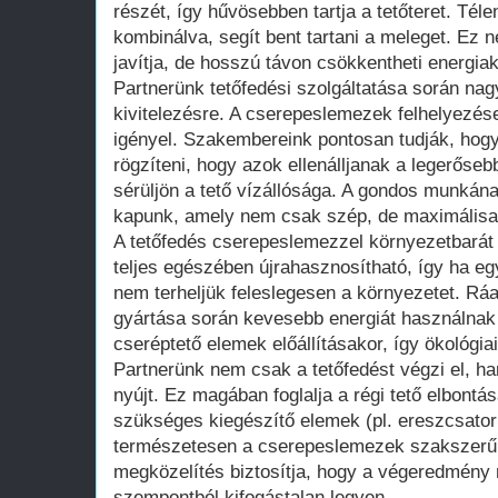
részét, így hűvösebben tartja a tetőteret. Téle
kombinálva, segít bent tartani a meleget. Ez
javítja, de hosszú távon csökkentheti energiak
Partnerünk tetőfedési szolgáltatása során nag
kivitelezésre. A cserepeslemezek felhelyezése
igényel. Szakembereink pontosan tudják, hogy
rögzíteni, hogy azok ellenálljanak a legerőse
sérüljön a tető vízállósága. A gondos munkán
kapunk, amely nem csak szép, de maximálisan
A tetőfedés cserepeslemezzel környezetbarát 
teljes egészében újrahasznosítható, így ha eg
nem terheljük feleslegesen a környezetet. R
gyártása során kevesebb energiát használnak
cseréptető elemek előállításakor, így ökológia
Partnerünk nem csak a tetőfedést végzi el, ha
nyújt. Ez magában foglalja a régi tető elbontás
szükséges kiegészítő elemek (pl. ereszcsatorn
természetesen a cserepeslemezek szakszerű 
megközelítés biztosítja, hogy a végeredmény
szempontból kifogástalan legyen.