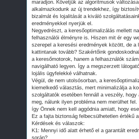
maradjon. Követjük az algoritmusok változásai
alkalmazkodunk az új trendekhez, így biztosítv
bizalmát és lojalitását a kiváló szolgáltatásai
eredményekkel nyerjük el.
Negyedrészt, a keresőoptimalizálás mellett na
felhasználói élményre is. Hiszen mit ér egy we
szerepel a keresési eredmények között, de a 
kattintanak tovább? Szakértőink gondoskodnak
a keresőmotorok, hanem a felhasználók szám
navigálható legyen. Így a megszerzett látogat
lojális ügyfelekké válhatnak.
Végül, de nem utolsósorban, a keresőoptimaliz
kiemelkedő választás, mert minimalizálja a 
szolgáltatók esetében fennáll a veszély, hogy 
meg, nálunk ilyen probléma nem merülhet fel.
így Önnek nem kell aggódnia amiatt, hogy esetl
Ez a fajta biztonság felbecsülhetetlen értékű 
Kérdések és válaszok:
K1: Mennyi idő alatt érhető el a garantált ere
során?