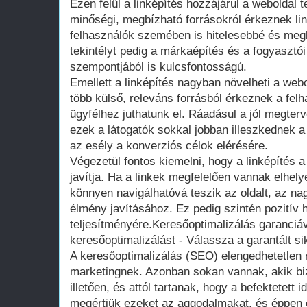
Ezen felül a linképítés hozzájárul a weboldal 
minőségi, megbízható forrásokról érkeznek li
felhasználók szemében is hitelesebbé és megb
tekintélyt pedig a márkaépítés és a fogyasztó
szempontjából is kulcsfontosságú.
Emellett a linképítés nagyban növelheti a webol
több külső, releváns forrásból érkeznek a felh
ügyfélhez juthatunk el. Ráadásul a jól megterve
ezek a látogatók sokkal jobban illeszkednek 
az esély a konverziós célok elérésére.
Végezetül fontos kiemelni, hogy a linképítés 
javítja. Ha a linkek megfelelően vannak elhel
könnyen navigálhatóvá teszik az oldalt, az na
élmény javításához. Ez pedig szintén pozitív 
teljesítményére.Keresőoptimalizálás garanciáv
keresőoptimalizálást - Válassza a garantált si
A keresőoptimalizálás (SEO) elengedhetetlen r
marketingnek. Azonban sokan vannak, akik b
illetően, és attól tartanak, hogy a befektetett
megértjük ezeket az aggodalmakat, és éppen e