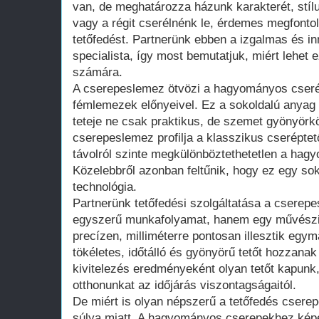
van, de meghatározza házunk karakterét, stílus
vagy a régit cserélnénk le, érdemes megfonto
tetőfedést. Partnerünk ebben a izgalmas és i
specialista, így most bemutatjuk, miért lehet 
számára.
A cserepeslemez ötvözi a hagyományos cseré
fémlemezek előnyeivel. Ez a sokoldalú anyag 
teteje ne csak praktikus, de szemet gyönyörkö
cserepeslemez profilja a klasszikus cseréptet
távolról szinte megkülönböztethetetlen a ha
Közelebbről azonban feltűnik, hogy ez egy sok
technológia.
Partnerünk tetőfedési szolgáltatása a csere
egyszerű munkafolyamat, hanem egy művészi
precízen, milliméterre pontosan illesztik eg
tökéletes, időtálló és gyönyörű tetőt hozzanak
kivitelezés eredményeként olyan tetőt kapunk
otthonunkat az időjárás viszontagságaitól.
De miért is olyan népszerű a tetőfedés csere
súlya miatt. A hagyományos cserepekhez képe