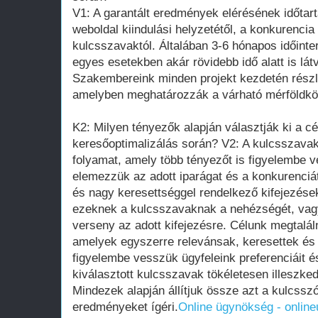
V1: A garantált eredmények elérésének időtar
weboldal kiindulási helyzetétől, a konkurencia
kulcsszavaktól. Általában 3-6 hónapos időinte
egyes esetekben akár rövidebb idő alatt is lát
Szakembereink minden projekt kezdetén részl
amelyben meghatározzák a várható mérföldkö
K2: Milyen tényezők alapján választják ki a c
keresőoptimalizálás során? V2: A kulcsszavak
folyamat, amely több tényezőt is figyelembe 
elemezzük az adott iparágat és a konkurenciá
és nagy keresettséggel rendelkező kifejezése
ezeknek a kulcsszavaknak a nehézségét, vagy
verseny az adott kifejezésre. Célunk megtalál
amelyek egyszerre relevánsak, keresettek és 
figyelembe vesszük ügyfeleink preferenciáit és
kiválasztott kulcsszavak tökéletesen illeszked
Mindezek alapján állítjuk össze azt a kulcssz
eredményeket ígéri.
Online ügynökség - onlin