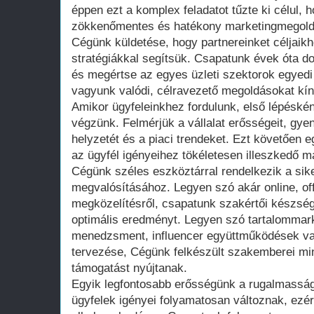
éppen ezt a komplex feladatot tűzte ki célul,
zökkenőmentes és hatékony marketingmegold
Cégünk küldetése, hogy partnereinket céljaikh
stratégiákkal segítsük. Csapatunk évek óta d
és megértse az egyes üzleti szektorok egyedi 
vagyunk valódi, célravezető megoldásokat kín
Amikor ügyfeleinkhez fordulunk, első lépéské
végzünk. Felmérjük a vállalat erősségeit, gye
helyzetét és a piaci trendeket. Ezt követően e
az ügyfél igényeihez tökéletesen illeszkedő ma
Cégünk széles eszköztárral rendelkezik a si
megvalósításához. Legyen szó akár online, offl
megközelítésről, csapatunk szakértői készsége
optimális eredményt. Legyen szó tartalommar
menedzsment, influencer együttműködések v
tervezése, Cégünk felkészült szakemberei mi
támogatást nyújtanak.
Egyik legfontosabb erősségünk a rugalmasság.
ügyfelek igényei folyamatosan változnak, ezér