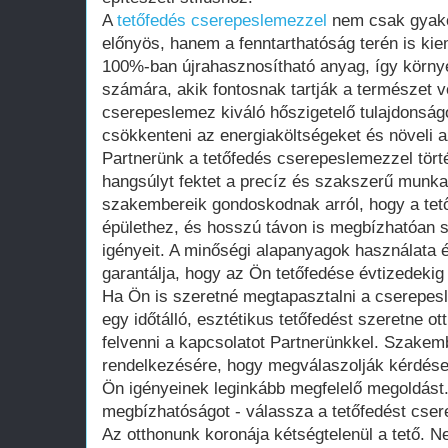
A
tetőfedés cserepeslemezzel
nem csak gyakor
előnyös, hanem a fenntarthatóság terén is ki
100%-ban újrahasznosítható anyag, így körny
számára, akik fontosnak tartják a természet 
cserepeslemez kiváló hőszigetelő tulajdonságo
csökkenteni az energiaköltségeket és növeli a
Partnerünk a tetőfedés cserepeslemezzel tört
hangsúlyt fektet a precíz és szakszerű munka
szakembereik gondoskodnak arról, hogy a tető
épülethez, és hosszú távon is megbízhatóan s
igényeit. A minőségi alapanyagok használata é
garantálja, hogy az Ön tetőfedése évtizedekig 
Ha Ön is szeretné megtapasztalni a cserepesl
egy időtálló, esztétikus tetőfedést szeretne 
felvenni a kapcsolatot Partnerünkkel. Szakem
rendelkezésére, hogy megválaszolják kérdései
Ön igényeinek leginkább megfelelő megoldást
megbízhatóságot - válassza a tetőfedést cser
Az otthonunk koronája kétségtelenül a tető. 