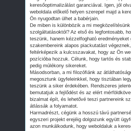
keresőoptimalizálást garanciával. Igen, jól ol
weboldala előkelő helyen szerepel majd a ker
Ön nyugodtan ülhet a babérjain.
De miben is különbözik a mi megközelítésü
szolgáltatásoktól? Az első és legfontosabb, h
teszünk, hanem kézzelfogható eredményeket g
szakembereink alapos piackutatást végeznek,
feltérképezik a kulcsszavakat, hogy az Ön web
pozícióba hozzuk. Célunk, hogy tartós és sta
pedig múlékony sikereket.
Másodsorban, a mi filozófiánk az átláthatóság
megosztunk ügyfeleinkkel, hogy tisztában leg
teszünk a siker érdekében. Rendszeres jelen
bemutatjuk a fejlődést és az elért mérföldköv
bizalmat épít, és lehetővé teszi partnereink 
átlássák a folyamatot.
Harmadrészt, cégünk a hosszú távú partners
egyszeri projekt erejéig dolgozunk együtt ügy
azon munkálkodunk, hogy weboldaluk a keres