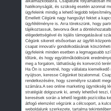
alkalmazkodásra. Csapatunk folyamatosan m
hatékonyságát, és szükség esetén azonnal mó
ügyfeleink mindig a lehető legjobb teljesítmény
Emellett Cégünk nagy hangsúlyt fektet a kapcs
ügyfélélményre is. Arra törekszünk, hogy part
tájékoztassuk, bevonva őket a döntéshozatalb
elégedettségével és lojális támogatásával s
Cégünk sikereit elsősorban az ügyfél-központ
csapat innovatív gondolkodásának köszönheti
ügyfeleink minden esetben a legmagasabb szín
tőlünk, és hogy együttműködésünk eredménye
meg a forgalom, láthatóság és konverzió terén
Ha Ön is szeretné, hogy vállalata kiemelkedő 
nyújtson, keresse Cégünket bizalommal. Csap
rendelkezésére, hogy személyre szabott mego
számára.A seo online marketing ügynökség l
stratégiát dolgozunk ki, amely lehetővé teszi,
keresések során a lehető legjobb pozícióba k
átfogó elemzést végzünk a célcsoport, a kulc
weboldalunk szerkezete, tartalma tekintetében