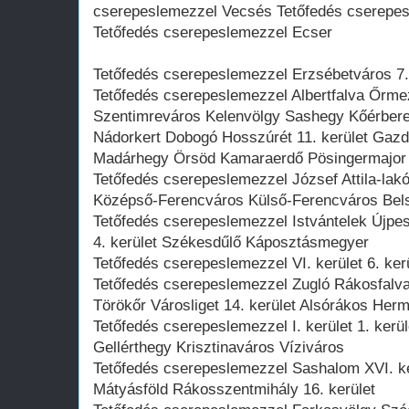
cserepeslemezzel Vecsés Tetőfedés cserepes
Tetőfedés cserepeslemezzel Ecser
Tetőfedés cserepeslemezzel Erzsébetváros 7. k
Tetőfedés cserepeslemezzel Albertfalva Őrme
Szentimreváros Kelenvölgy Sashegy Kőérbere
Nádorkert Dobogó Hosszúrét 11. kerület Gazda
Madárhegy Örsöd Kamaraerdő Pösingermajo
Tetőfedés cserepeslemezzel József Attila-lakót
Középső-Ferencváros Külső-Ferencváros Bel
Tetőfedés cserepeslemezzel Istvántelek Újpes
4. kerület Székesdűlő Káposztásmegyer
Tetőfedés cserepeslemezzel VI. kerület 6. ker
Tetőfedés cserepeslemezzel Zugló Rákosfalv
Törökőr Városliget 14. kerület Alsórákos Her
Tetőfedés cserepeslemezzel I. kerület 1. kerü
Gellérthegy Krisztinaváros Víziváros
Tetőfedés cserepeslemezzel Sashalom XVI. ke
Mátyásföld Rákosszentmihály 16. kerület