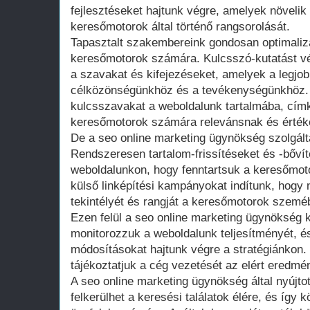
fejlesztéseket hajtunk végre, amelyek növelik
keresőmotorok által történő rangsorolását.
Tapasztalt szakembereink gondosan optimalizá
keresőmotorok számára. Kulcsszó-kutatást vé
a szavakat és kifejezéseket, amelyek a legjob
célközönségünkhöz és a tevékenységünkhöz. 
kulcsszavakat a weboldalunk tartalmába, cím
keresőmotorok számára relevánsnak és érték
De a seo online marketing ügynökség szolgált
Rendszeresen tartalom-frissítéseket és -bőví
weboldalunkon, hogy fenntartsuk a keresőmoto
külső linképítési kampányokat indítunk, hogy 
tekintélyét és rangját a keresőmotorok szemé
Ezen felül a seo online marketing ügynökség 
monitorozzuk a weboldalunk teljesítményét, 
módosításokat hajtunk végre a stratégiánkon.
tájékoztatjuk a cég vezetését az elért eredmén
A seo online marketing ügynökség által nyújto
felkerülhet a keresési találatok élére, és így