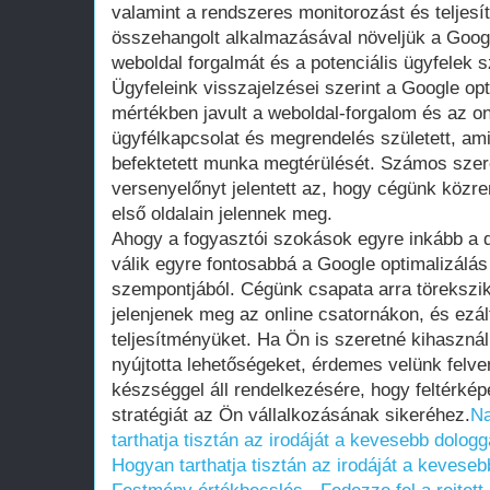
valamint a rendszeres monitorozást és teljes
összehangolt alkalmazásával növeljük a Googl
weboldal forgalmát és a potenciális ügyfelek 
Ügyfeleink visszajelzései szerint a Google op
mértékben javult a weboldal-forgalom és az o
ügyfélkapcsolat és megrendelés született, am
befektetett munka megtérülését. Számos sze
versenyelőnyt jelentett az, hogy cégünk köz
első oldalain jelennek meg.
Ahogy a fogyasztói szokások egyre inkább a dig
válik egyre fontosabbá a Google optimalizálás
szempontjából. Cégünk csapata arra törekszik
jelenjenek meg az online csatornákon, és ezált
teljesítményüket. Ha Ön is szeretné kihasznál
nyújtotta lehetőségeket, érdemes velünk felve
készséggel áll rendelkezésére, hogy feltérké
stratégiát az Ön vállalkozásának sikeréhez.
Na
tarthatja tisztán az irodáját a kevesebb dologg
Hogyan tarthatja tisztán az irodáját a keveseb