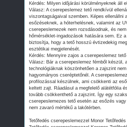
Kérdés: Milyen időjárási körülményeknek áll e
Válasz: A cserepeslemez tető rendkívül ellenál
viszontagságaival szemben. Képes ellenállni 
esőzéseknek, a hóterhelésnek, valamint az U
cserepeslemezek nem rozsdásodnak, és nem
hőmérséklet-ingadozások hatására sem. Ez a 
biztosítja, hogy a tető hosszú évtizedekig meg
esztétikai megjelenését.
Kérdés: Mennyire zajos a cserepeslemez tető
Válasz: Bár a cserepeslemez fémből készül, 
technológiáknak köszönhetően a zajszint nem
hagyományos cseréptetőnél. A cserepeslemeze
profilozással készülnek, ami csökkenti az es
keltett zajt. Ráadásul a megfelelő alátétfólia 
tovább csökkenthető a zajszint. Így egy szaks
cserepeslemezes tető esetén az esőzés vagy 
nem zavaró mértékű a lakótérben.
Tetőfedés cserepeslemezzel Monor Tetőfedés