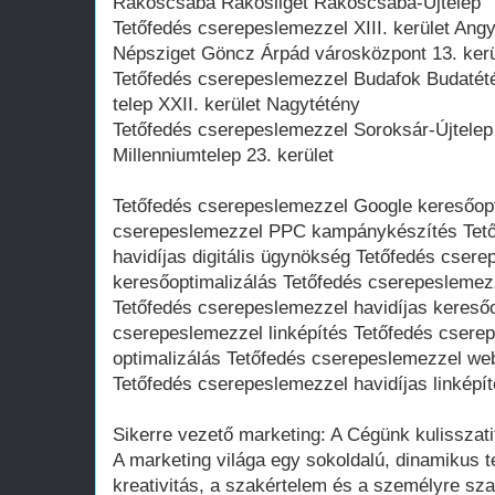
Rákoscsaba Rákosliget Rákoscsaba-Újtelep
Tetőfedés cserepeslemezzel XIII. kerület Angy
Népsziget Göncz Árpád városközpont 13. kerü
Tetőfedés cserepeslemezzel Budafok Budatété
telep XXII. kerület Nagytétény
Tetőfedés cserepeslemezzel Soroksár-Újtelep 
Millenniumtelep 23. kerület
Tetőfedés cserepeslemezzel Google keresőopt
cserepeslemezzel PPC kampánykészítés Tető
havidíjas digitális ügynökség Tetőfedés cser
keresőoptimalizálás Tetőfedés cserepesleme
Tetőfedés cserepeslemezzel havidíjas keresőo
cserepeslemezzel linképítés Tetőfedés csere
optimalizálás Tetőfedés cserepeslemezzel we
Tetőfedés cserepeslemezzel havidíjas linképí
Sikerre vezető marketing: A Cégünk kulisszati
A marketing világa egy sokoldalú, dinamikus te
kreativitás, a szakértelem és a személyre sz