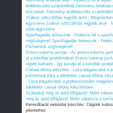
Festmény értékbecslés - Fedezze fel a rejtet
értékbecslés szakértőktől
Festmény értékbecsl
kincseket: Festmény értékbecslés szakértőkt
Zsákos sittszállítás legjobb áron - Megmenteni 
egyszerre
Zsákos sittszállítás legjobb áron -
sittel egyszerre
Sportfogadás bónuszok - Fedezze fel a sportf
segítségével!
Sportfogadás bónuszok - Fedezze
Partnerünk segítségével!
Ereszcsatorna javítás - Az ereszcsatorna javítá
el a későbbi problémákat!
Ereszcsatorna javít
rejtett buktatói - Így kerülje el a későbbi prob
Casual öltöny készítés - Laza eleganciától a p
partnerünk titka a tökéletes casual öltöny kés
- Laza eleganciától a professzionális megjelen
tökéletes casual öltöny készítésben
Szabadulj meg az autó-főfájástól: Miért válass
meg az autó-főfájástól: Miért válassza a tartós
Keresőbarát weboldal készítés: Cégünk kulissz
jelenlethez