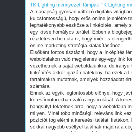
TK Lighting mennyezeti lámpák
TK Lighting m
A manapság gyorsan változó digitális világba
kulcsfontosságú, hogy erős online jelenlétre 
leghatékonyabb eszköze a linképítés, amely
egy kissé homályos terület. Ebben a blogbej
részletesen bemutatni, hogy miért is elengedhe
online marketing stratégia kialakításához.
Elsőként fontos tisztázni, hogy a linképítés
weboldalakon való megjelenés egy-egy link fo
vezethetnek a saját weboldalunkra, de irányulh
linképítés akkor igazán hatékony, ha ezek a l
tartalmakra mutatnak, amelyek hozzáadott ért
számára.
Ennek az egyik legfontosabb előnye, hogy javí
keresőmotorokban való rangsorolását. A kere
hangsúlyt fektetnek arra, hogy a weboldalra 
milyen. Minél több minőségi, releváns link ve
pozíciót fog elérni a keresési találati listákon.
sokkal nagyobb eséllyel találnak majd rá a cé