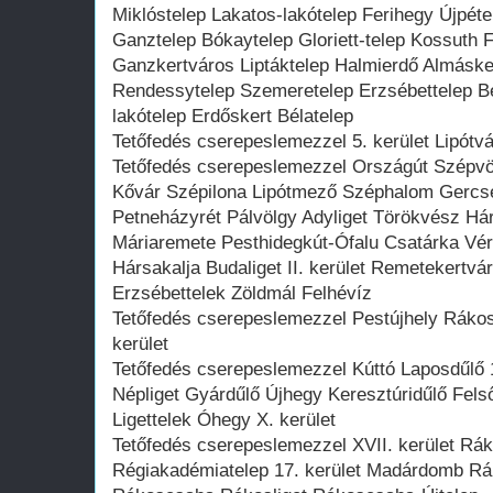
Miklóstelep Lakatos-lakótelep Ferihegy Újpét
Ganztelep Bókaytelep Gloriett-telep Kossuth 
Ganzkertváros Liptáktelep Halmierdő Almáske
Rendessytelep Szemeretelep Erzsébettelep Be
lakótelep Erdőskert Bélatelep
Tetőfedés cserepeslemezzel 5. kerület Lipótvá
Tetőfedés cserepeslemezzel Országút Szépvö
Kővár Szépilona Lipótmező Széphalom Gercs
Petneházyrét Pálvölgy Adyliget Törökvész H
Máriaremete Pesthidegkút-Ófalu Csatárka Vér
Hársakalja Budaliget II. kerület Remetekertv
Erzsébettelek Zöldmál Felhévíz
Tetőfedés cserepeslemezzel Pestújhely Rákosp
kerület
Tetőfedés cserepeslemezzel Kúttó Laposdűlő 1
Népliget Gyárdűlő Újhegy Keresztúridűlő Fel
Ligettelek Óhegy X. kerület
Tetőfedés cserepeslemezzel XVII. kerület R
Régiakadémiatelep 17. kerület Madárdomb Rá