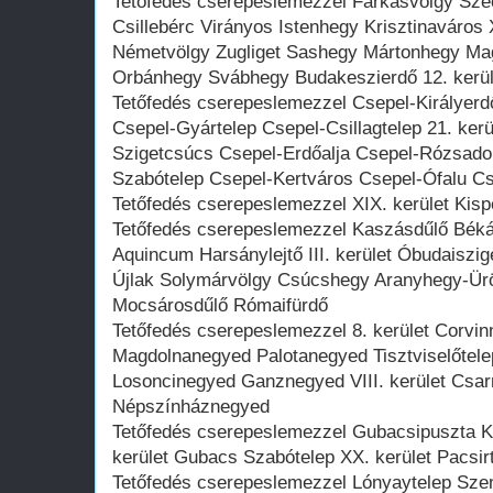
Tetőfedés cserepeslemezzel Farkasvölgy Sz
Csillebérc Virányos Istenhegy Krisztinaváros X
Németvölgy Zugliget Sashegy Mártonhegy Ma
Orbánhegy Svábhegy Budakeszierdő 12. kerül
Tetőfedés cserepeslemezzel Csepel-Királyerd
Csepel-Gyártelep Csepel-Csillagtelep 21. ker
Szigetcsúcs Csepel-Erdőalja Csepel-Rózsado
Szabótelep Csepel-Kertváros Csepel-Ófalu C
Tetőfedés cserepeslemezzel XIX. kerület Kisp
Tetőfedés cserepeslemezzel Kaszásdűlő Bé
Aquincum Harsánylejtő III. kerület Óbudaiszig
Újlak Solymárvölgy Csúcshegy Aranyhegy-Ü
Mocsárosdűlő Rómaifürdő
Tetőfedés cserepeslemezzel 8. kerület Corvi
Magdolnanegyed Palotanegyed Tisztviselőtel
Losoncinegyed Ganznegyed VIII. kerület Cs
Népszínháznegyed
Tetőfedés cserepeslemezzel Gubacsipuszta Ko
kerület Gubacs Szabótelep XX. kerület Pacsir
Tetőfedés cserepeslemezzel Lónyaytelep Szent 