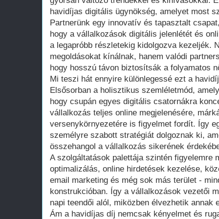
gyorsan változó trendekkel és kihívásokkal. E
havidíjas digitális ügynökség, amelyet most s
Partnerünk egy innovatív és tapasztalt csapat,
hogy a vállalkozások digitális jelenlétét és on
a legapróbb részletekig kidolgozva kezeljék.
megoldásokat kínálnak, hanem valódi partners
hogy hosszú távon biztosítsák a folyamatos n
Mi teszi hát ennyire különlegessé ezt a havidí
Elsősorban a holisztikus szemléletmód, amely 
hogy csupán egyes digitális csatornákra konc
vállalkozás teljes online megjelenésére, márk
versenykörnyezetére is figyelmet fordít. Így 
személyre szabott stratégiát dolgoznak ki, a
összehangol a vállalkozás sikerének érdekéb
A szolgáltatások palettája szintén figyelemre
optimalizálás, online hirdetések kezelése, k
email marketing és még sok más terület - min
konstrukcióban. Így a vállalkozások vezetői m
napi teendői alól, miközben élvezhetik annak e
Ám a havidíjas díj nemcsak kényelmet és rug