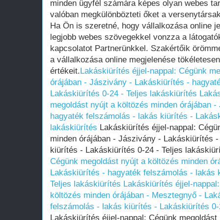
minden ügyfél számára képes olyan webes tart
valóban megkülönbözteti őket a versenytársaktó
Ha Ön is szeretné, hogy vállalkozása online je
legjobb webes szövegekkel vonzza a látogatók
kapcsolatot Partnerünkkel. Szakértőik örömm
a vállalkozása online megjelenése tökéletesen
értékeit.
Lakáskiürítés éjjel-nappal: Cégünk me
órájában - Jászivány - Lakáskiürítés - hagyaté
Lakáskiürítés 0-24 - Teljes lakáskiürítés
Lakás
megoldást nyújt a költözés minden órájában - 
hagyaték felszámolás - lakás kiürítés - Lakásk
lakáskiürítés
Lakáskiürítés éjjel-nappal: Cégü
minden órájában - Jászivány - Lakáskiürítés -
kiürítés - Lakáskiürítés 0-24 - Teljes lakáskiü
Cégünk megoldást nyújt a költözés minden ór
Lakáskiürítés - hagyaték felszámolás - lakás k
Teljes lakáskiürítés
Lakáskiürítés éjjel-nappa
költözés minden órájában - Mesztegnyő - Laká
felszámolás - lakás kiürítés - Lakáskiürítés 0-
Lakáskiürítés éjjel-nappal: Cégünk megoldást 