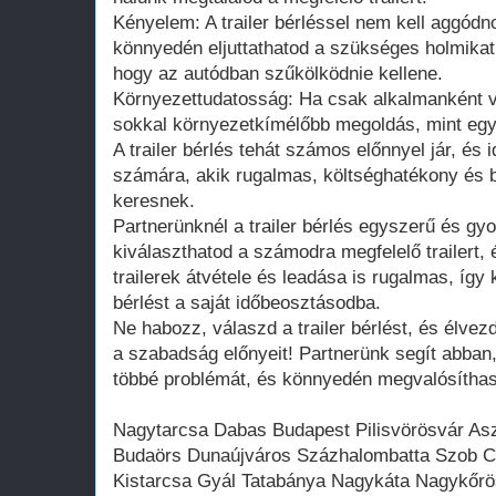
Kényelem: A trailer bérléssel nem kell aggódnod 
könnyedén eljuttathatod a szükséges holmikat 
hogy az autódban szűkölködnie kellene.
Környezettudatosság: Ha csak alkalmanként va
sokkal környezetkímélőbb megoldás, mint egy s
A trailer bérlés tehát számos előnnyel jár, és
számára, akik rugalmas, költséghatékony és b
keresnek.
Partnerünknél a trailer bérlés egyszerű és g
kiválaszthatod a számodra megfelelő trailert, é
trailerek átvétele és leadása is rugalmas, így
bérlést a saját időbeosztásodba.
Ne habozz, válaszd a trailer bérlést, és élve
a szabadság előnyeit! Partnerünk segít abban,
többé problémát, és könnyedén megvalósíthasd
Nagytarcsa Dabas Budapest Pilisvörösvár As
Budaörs Dunaújváros Százhalombatta Szob 
Kistarcsa Gyál Tatabánya Nagykáta Nagykőr