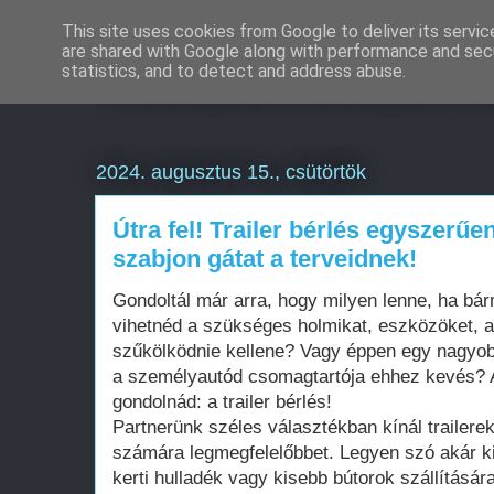
This site uses cookies from Google to deliver its servic
are shared with Google along with performance and secu
Weboldal készítés a
statistics, and to detect and address abuse.
2024. augusztus 15., csütörtök
Útra fel! Trailer bérlés egyszerű
szabjon gátat a terveidnek!
Gondoltál már arra, hogy milyen lenne, ha bá
vihetnéd a szükséges holmikat, eszközöket, a
szűkölködnie kellene? Vagy éppen egy nagyobb
a személyautód csomagtartója ehhez kevés? 
gondolnád: a trailer bérlés!
Partnerünk széles választékban kínál trailere
számára legmegfelelőbbet. Legyen szó akár kis
kerti hulladék vagy kisebb bútorok szállításá