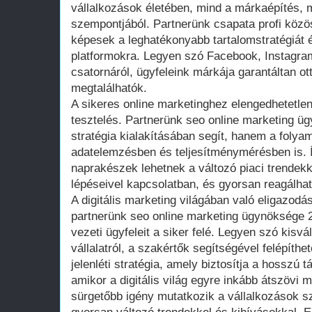
vállalkozások életében, mind a márkaépítés, 
szempontjából. Partnerünk csapata profi közö
képesek a leghatékonyabb tartalomstratégiát é
platformokra. Legyen szó Facebook, Instagra
csatornáról, ügyfeleink márkája garantáltan ott
megtalálhatók.
A sikeres online marketinghez elengedhetetle
tesztelés. Partnerünk seo online marketing 
stratégia kialakításában segít, hanem a folya
adatelemzésben és teljesítménymérésben is. Í
naprakészek lehetnek a változó piaci trendek
lépéseivel kapcsolatban, és gyorsan reagálhat
A digitális marketing világában való eligazod
partnerünk seo online marketing ügynöksége 
vezeti ügyfeleit a siker felé. Legyen szó kisvá
vállalatról, a szakértők segítségével felépíth
jelenléti stratégia, amely biztosítja a hosszú
amikor a digitális világ egyre inkább átszövi 
sürgetőbb igény mutatkozik a vállalkozások s