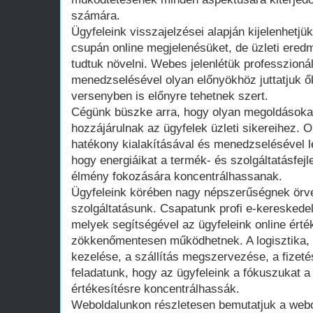
számára.
Ügyfeleink visszajelzései alapján kijelenhetjü
csupán online megjelenésüket, de üzleti ered
tudtuk növelni. Webes jelenlétük professzionál
menedzselésével olyan előnyökhöz juttatjuk ő
versenyben is előnyre tehetnek szert.
Cégünk büszke arra, hogy olyan megoldásokat
hozzájárulnak az ügyfelek üzleti sikereihez. O
hatékony kialakításával és menedzselésével 
hogy energiáikat a termék- és szolgáltatásfejl
élmény fokozására koncentrálhassanak.
Ügyfeleink körében nagy népszerűségnek ör
szolgáltatásunk. Csapatunk profi e-kereskedel
melyek segítségével az ügyfeleink online érté
zökkenőmentesen működhetnek. A logisztika, 
kezelése, a szállítás megszervezése, a fizeté
feladatunk, hogy az ügyfeleink a fókuszukat a
értékesítésre koncentrálhassák.
Weboldalunkon részletesen bemutatjuk a web