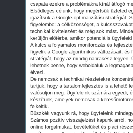
csapata ezekre a problémákra kínál átfogó m
Elsődleges célunk, hogy megértsük üzleted eg
igazítsuk a Google-optimalizálási stratégiát
figyelembe: a célközönséget, a kulcsszavakat,
technikai kivitelezést és még sok mást. Minde
kerüljön előtérbe, amikor potenciális ügyfeleid
A kulcs a folyamatos monitorozás és fejleszt
figyelik a Google algoritmikus változásait, és
stratégiát, hogy az mindig naprakész legyen. 
lehetnek benne, hogy weboldaluk a legmagasab
élvezi.
De nemcsak a technikai részletekre koncentr
tartjuk, hogy a tartalomfejlesztés is a lehető
valósuljon meg. Ügyfeleink számára egyedi, é
készítünk, amelyek nemcsak a keresőmotorok,
felkeltik.
Büszkék vagyunk rá, hogy ügyfeleink mindegy
Számos pozitív visszajelzést kapunk arról, ho
online forgalmukat, bevételüket és piaci rész