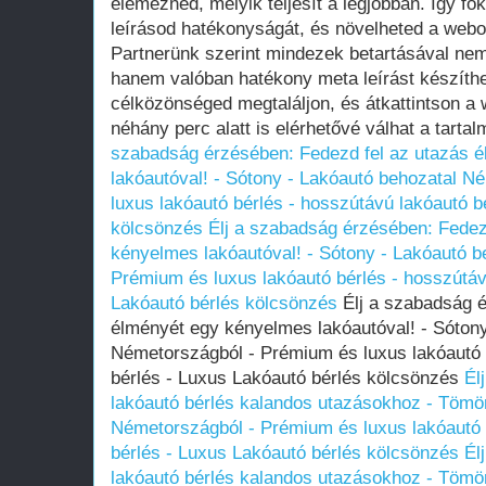
elemezned, melyik teljesít a legjobban. Így fo
leírásod hatékonyságát, és növelheted a webo
Partnerünk szerint mindezek betartásával nem
hanem valóban hatékony meta leírást készíthe
célközönséged megtaláljon, és átkattintson a 
néhány perc alatt is elérhetővé válhat a tarta
szabadság érzésében: Fedezd fel az utazás 
lakóautóval! - Sótony - Lakóautó behozatal 
luxus lakóautó bérlés - hosszútávú lakóautó b
kölcsönzés
Élj a szabadság érzésében: Fedez
kényelmes lakóautóval! - Sótony - Lakóautó 
Prémium és luxus lakóautó bérlés - hosszútáv
Lakóautó bérlés kölcsönzés
Élj a szabadság é
élményét egy kényelmes lakóautóval! - Sótony
Németországból - Prémium és luxus lakóautó 
bérlés - Luxus Lakóautó bérlés kölcsönzés
Él
lakóautó bérlés kalandos utazásokhoz - Tömö
Németországból - Prémium és luxus lakóautó 
bérlés - Luxus Lakóautó bérlés kölcsönzés
Él
lakóautó bérlés kalandos utazásokhoz - Tömö