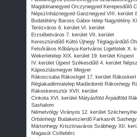
Magdolnanegyed Orczynegyed Kerepesdűlő C
Népszínháznegyed Ganznegyed VIII. kerület 8
Budatétény Baross Gábor-telep Nagytétény XXI
Terézváros 6. kerület VI. kerület
Erzsébetváros 7. kerület VII. kerület
Keresztúridűlő Kúttó Újhegy Téglagyárdűlő Ó
Felsőrákos Kőbánya-Kertváros Ligettelek X. ke
Wekerletelep XIX. kerület 19. kerület Kispest
IV. kerület Újpest Székesdűlő 4. kerület Népsz
Káposztásmegyer Megyer
Rákoscsaba Rákosliget 17. kerület Rákoskert
Régiakadémiatelep Madárdomb Rákoshegy Rá
Rákoskeresztúr XVII. kerület
Cinkota XVI. kerület Mátyásföld Árpádföld Rá
Sashalom
Németvölgy Virányos 12. kerület Széchenyihe
Orbánhegy Budakeszierdő Farkasrét Sashegy
Mártonhegy Krisztinaváros Svábhegy XII. ker
Magasút Csillebérc