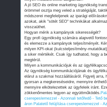
A jó SEO és online marketing ügynökség tran
örömmel osztja meg veled a stratégiáját, takt
módszerei megfeleljenek az iparági előírások
azokat, akik "sötét SEO" technikákat alkalma
visszaüthet.
Hogyan mérik a kampányok sikerességét?
Egy profi ügynökség számára alapvető fontos
és elemezze a kampányok teljesítményét. Ké
milyen KPI-okat (kulcsteljesítmény-mutatókat)
a siker mértékét. Csak így tudhatod, hogy a b
megtérül.
Milyen a kommunikációjuk és az ügyfélkapcso
Az ügynökség kommunikációjának és ügyfélk
elárul a szakmai hozzáállásáról. Figyelj arra
gyorsan a megkereséseidre, mennyire érthető 
mennyire elkötelezettek az ügyfeleik iránt. E
zökkenőmentes legyen az együttműködés.
Pal
cserepeslemezzel - Azonnali tetőfedő - Tető 
áron
Palatető felújítása cserepeslemezzel - Az