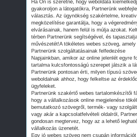
Ha Ön is szeretné, hogy weboldala kiemelkedj
gyakoroljon a látogatókra, Partnerünk webfejl
választás. Az ügynökség szakértelme, kreativ
megközelítése garantálja, hogy a végeredmén
elvárásainak, hanem felül is múlja azokat. Kelts
térben Partnerünk segítségével, és tapasztalj
művészetét!A tökéletes webes szöveg, amely m
Partnerünk szolgáltatásainak felfedezése
Napjainkban, amikor az online jelenlét egyre f
tartalma kulcsfontosságú szerepet játszik a 
Partnerünk pontosan érti, milyen típusú szöv
weboldalnak ahhoz, hogy felkeltse az érdeklőd
ügyfeleket.
Partnerünk szakértő webes tartalomkészítői f
hogy a vállalkozások online megjelenése töké
bemutatkozó szövegről, termék- vagy szolgálta
vagy akár a kapcsolatfelvételi oldalról, Part
gondosan megtervez, hogy az a lehető leghat
vállalkozás üzenetét.
Egy jó webes szöveg nem csupán információt