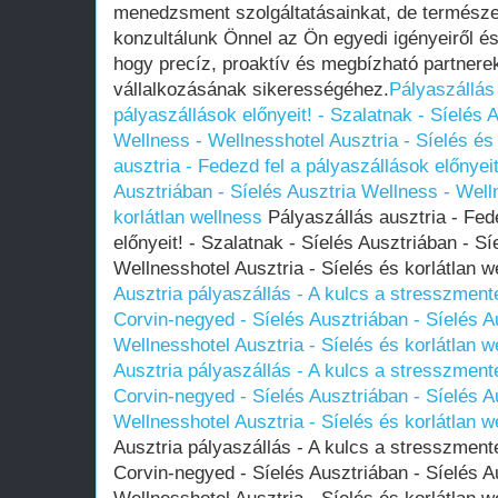
menedzsment szolgáltatásainkat, de termész
konzultálunk Önnel az Ön egyedi igényeiről é
hogy precíz, proaktív és megbízható partnere
vállalkozásának sikerességéhez.
Pályaszállás 
pályaszállások előnyeit! - Szalatnak - Síelés 
Wellness - Wellnesshotel Ausztria - Síelés és 
ausztria - Fedezd fel a pályaszállások előnyeit
Ausztriában - Síelés Ausztria Wellness - Well
korlátlan wellness
Pályaszállás ausztria - Fed
előnyeit! - Szalatnak - Síelés Ausztriában - S
Wellnesshotel Ausztria - Síelés és korlátlan 
Ausztria pályaszállás - A kulcs a stresszment
Corvin-negyed - Síelés Ausztriában - Síelés A
Wellnesshotel Ausztria - Síelés és korlátlan w
Ausztria pályaszállás - A kulcs a stresszment
Corvin-negyed - Síelés Ausztriában - Síelés A
Wellnesshotel Ausztria - Síelés és korlátlan w
Ausztria pályaszállás - A kulcs a stresszment
Corvin-negyed - Síelés Ausztriában - Síelés A