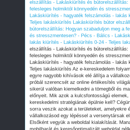
elszállítás - Lakáskiürítés és bútorelszállítá
felesleges holmiktól könnyedén és stresszmen
Lakáskiürítés - hagyaték felszámolás - lakás k
Teljes lakáskiürítés
Lakáskiürítés bútor elszál
bútorelszállítás: Hogyan szabaduljon meg a f
és stresszmentesen? - Pécs - Bálics - Lakáski
lakás kiürítés - Lakáskiürítés 0-24 - Teljes lak
elszállítás - Lakáskiürítés és bútorelszállítá
felesleges holmiktól könnyedén és stresszmen
Lakáskiürítés - hagyaték felszámolás - lakás k
Teljes lakáskiürítés Az e-kereskedelem folya
egyre nagyobb kihívások elé állítja a vállalko
próbál szerencsét az online értékesítés vilá
sikerül valóban kiemelkedni a tömegből és maxi
előnyeit. Mik azok a kulcsfontosságú elemek,
kereskedelmi stratégiának épülnie kell? Cégü
sorra veszik azokat a területeket, amelyekre
vállalkozásod egy lépéssel a versenytársak el
Elsőként vegyük a weboldal kialakítását. Man
mobilbarát és keresőoptimalizált weboldal nélk