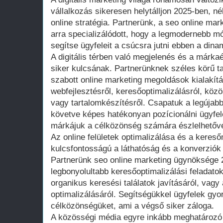
vállalkozás sikeresen helytálljon 2025-ben, nélk
online stratégia. Partnerünk, a seo online ma
arra specializálódott, hogy a legmodernebb 
segítse ügyfeleit a csúcsra jutni ebben a dina
A digitális térben való megjelenés és a márka
siker kulcsának. Partnerünknek széles körű t
szabott online marketing megoldások kialakít
webfejlesztésről, keresőoptimalizálásról, kö
vagy tartalomkészítésről. Csapatuk a legújabb
követve képes hatékonyan pozícionálni ügyfelei
márkájuk a célközönség számára észlelhetővé
Az online felületek optimalizálása és a kereső
kulcsfontosságú a láthatóság és a konverziók
Partnerünk seo online marketing ügynöksége 2
legbonyolultabb keresőoptimalizálási feladatok
organikus keresési találatok javításáról, vagy
optimalizálásáról. Segítségükkel ügyfelek gyo
célközönségüket, ami a végső siker záloga.
A közösségi média egyre inkább meghatározó 