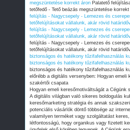
megszüntetése korrekt áron
Palatető felújítá
tetőfedő - Tető beázás megszüntetése korrek
felújítás - Nagycsepely - Lemezes és cserepe
tetőfelújításokat vállalunk, akár rövid határidőv
felújítás - Nagycsepely - Lemezes és cserepe
tetőfelújításokat vállalunk, akár rövid határidőv
felújítás - Nagycsepely - Lemezes és cserepe
tetőfelújításokat vállalunk, akár rövid határidő
biztonságos és hatékony tűzifafelhasználás ku
biztonságos és hatékony tűzifafelhasználás ku
biztonságos és hatékony tűzifafelhasználás ku
előrébb a digitális versenyben: Hogyan emeli
szakértői csapata
Hogyan emeli keresőmotiváltságát a Cégünk s
A digitális világban való sikeres boldogulás k
keresőmarketing stratégia és annak szakszer
potenciális vásárlók döntő többsége az interne
valamilyen terméket vagy szolgáltatást keres
létfontosságú, hogy organikus vagy fizetett ke
ügyfelek első körében legyenek. A Cégünk err