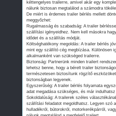
kéttengelyes trailerre, amivel akár egy komplet
nálunk biztosan megtalálod a számodra tökéle
De miért is érdemes trailer bérlés mellett dö
meggyőzhet:
Rugalmasság és szabadság: A trailer bérlésse
szállítási igényeidhez. Nem kell másokra hag
idődet és a szállítás módját.
Költséghatékony megoldás: A trailer bérlés jó
mint egy szállító cég megbízása. Különösen i
alkalmanként van szükséged trailerre.
Biztonság: Partnerünk minden trailert rendszer
lehetsz benne, hogy a bérelt trailer biztonság
természetesen biztosítunk rögzítő eszközöket i
biztonságban legyenek.
Egyszerűség: A trailer bérlés folyamata egys
adat megadása szükséges, és már indulhatsz is
Sokoldalúság: A trailerek széles választékán
szállítási feladatot megoldhatsz. Legyen szó a
hulladékról, bútorokról, motorkerékpárról, vagy
nálunk megtalálod a megfelelő trailert.