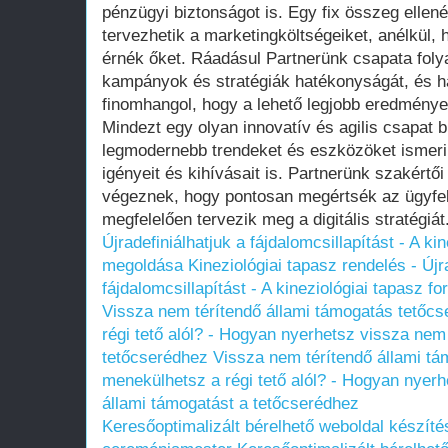
pénzügyi biztonságot is. Egy fix összeg ellen
tervezhetik a marketingköltségeiket, anélkül
érnék őket. Ráadásul Partnerünk csapata fol
kampányok és stratégiák hatékonyságát, és ha
finomhangol, hogy a lehető legjobb eredmények
Mindezt egy olyan innovatív és agilis csapat b
legmodernebb trendeket és eszközöket ismeri
igényeit és kihívásait is. Partnerünk szakért
végeznek, hogy pontosan megértsék az ügyfelei
megfelelően tervezik meg a digitális stratégiát
Újradefiniálhatjuk a fájdalomcsillapítást - A ki
megoldása
Kineziológiai tapasz rendelés - Újr
fájdalomcsillapítást - A kineziológiai tapasz 
Vissza nem térítendő állami támogatás tetőc
régi tető alól? - Hogyan nyerhetsz vissza nem
tetőcserédhez
Vissza nem térítendő állami tá
menekülhetsz a régi tető alól? - Hogyan nyerh
állami támogatást a tetőcserédhez
Keresőoptimalizált bérelhető weboldal készítés