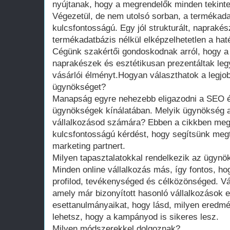
nyújtanak, hogy a megrendelők minden tekinte
Végezetül, de nem utolsó sorban, a termékad
kulcsfontosságú. Egy jól strukturált, naprakés
termékadatbázis nélkül elképzelhetetlen a hat
Cégünk szakértői gondoskodnak arról, hogy a
naprakészek és esztétikusan prezentáltak legye
vásárlói élményt.Hogyan választhatok a legjo
ügynökséget?
Manapság egyre nehezebb eligazodni a SEO é
ügynökségek kínálatában. Melyik ügynökség a
vállalkozásod számára? Ebben a cikkben me
kulcsfontosságú kérdést, hogy segítsünk megt
marketing partnert.
Milyen tapasztalatokkal rendelkezik az ügynök
Minden online vállalkozás más, így fontos, h
profilod, tevékenységed és célközönséged. V
amely már bizonyított hasonló vállalkozások e
esettanulmányaikat, hogy lásd, milyen eredmén
lehetsz, hogy a kampányod is sikeres lesz.
Milyen módszerekkel dolgoznak?