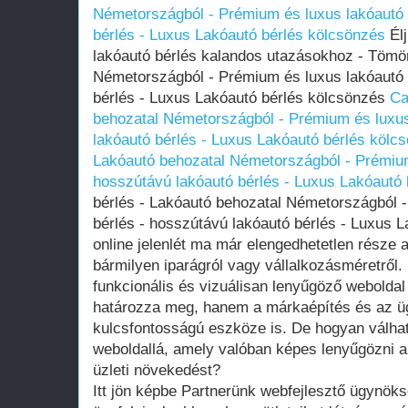
Németországból - Prémium és luxus lakóautó 
bérlés - Luxus Lakóautó bérlés kölcsönzés
Élj
lakóautó bérlés kalandos utazásokhoz - Tömö
Németországból - Prémium és luxus lakóautó 
bérlés - Luxus Lakóautó bérlés kölcsönzés
Ca
behozatal Németországból - Prémium és luxus
lakóautó bérlés - Luxus Lakóautó bérlés kölc
Lakóautó behozatal Németországból - Prémium
hosszútávú lakóautó bérlés - Luxus Lakóautó
bérlés - Lakóautó behozatal Németországból 
bérlés - hosszútávú lakóautó bérlés - Luxus 
online jelenlét ma már elengedhetetlen része a
bármilyen iparágról vagy vállalkozásméretről.
funkcionális és vizuálisan lenyűgöző webold
határozza meg, hanem a márkaépítés és az ü
kulcsfontosságú eszköze is. De hogyan válhat
weboldallá, amely valóban képes lenyűgözni a 
üzleti növekedést?
Itt jön képbe Partnerünk webfejlesztő ügynöks