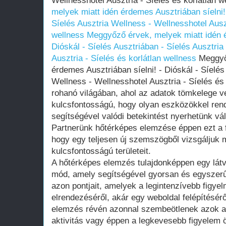
Wellnesshotel Ausztria - Síelés és korlátlan 
melyek miatt idén érdemes Ausztriában síelni! 
Síelés Ausztria Wellness - Wellnesshotel Auszt
wellness
Meggyőző érvek, melyek miatt idén é
Dióskál - Síelés Ausztriában - Síelés Ausztri
Ausztria - Síelés és korlátlan wellness
Meggyőz
érdemes Ausztriában síelni! - Dióskál - Síelés
Wellness - Wellnesshotel Ausztria - Síelés és
rohanó világában, ahol az adatok tömkelege v
kulcsfontosságú, hogy olyan eszközökkel ren
segítségével valódi betekintést nyerhetünk v
Partnerünk hőtérképes elemzése éppen ezt a fel
hogy egy teljesen új szemszögből vizsgáljuk 
kulcsfontosságú területeit.
A hőtérképes elemzés tulajdonképpen egy látv
mód, amely segítségével gyorsan és egyszer
azon pontjait, amelyek a legintenzívebb figyel
elrendezéséről, akár egy weboldal felépítésér
elemzés révén azonnal szembeötlenek azok a t
aktivitás vagy éppen a legkevesebb figyelem 