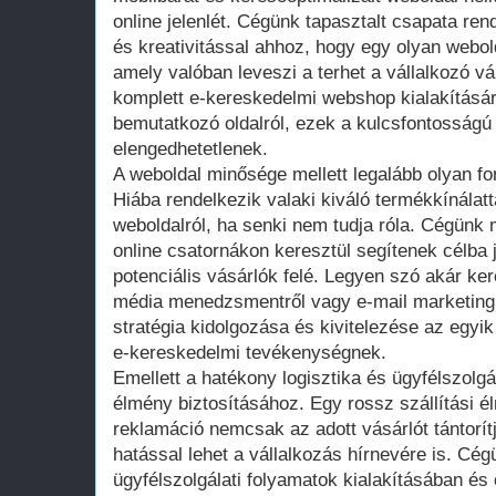
online jelenlét. Cégünk tapasztalt csapata re
és kreativitással ahhoz, hogy egy olyan webol
amely valóban leveszi a terhet a vállalkozó vá
komplett e-kereskedelmi webshop kialakításá
bemutatkozó oldalról, ezek a kulcsfontosság
elengedhetetlenek.
A weboldal minősége mellett legalább olyan fon
Hiába rendelkezik valaki kiváló termékkínálatt
weboldalról, ha senki nem tudja róla. Cégünk
online csatornákon keresztül segítenek célba j
potenciális vásárlók felé. Legyen szó akár ke
média menedzsmentről vagy e-mail marketingr
stratégia kidolgozása és kivitelezése az egyi
e-kereskedelmi tevékenységnek.
Emellett a hatékony logisztika és ügyfélszolgá
élmény biztosításához. Egy rossz szállítási é
reklamáció nemcsak az adott vásárlót tántorít
hatással lehet a vállalkozás hírnevére is. Cég
ügyfélszolgálati folyamatok kialakításában és 