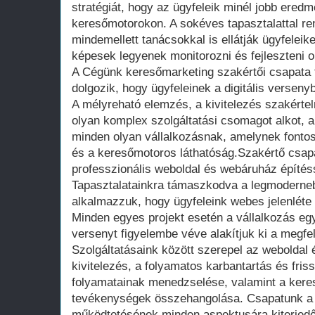
stratégiát, hogy az ügyfeleik minél jobb ered
keresőmotorokon. A sokéves tapasztalattal r
mindemellett tanácsokkal is ellátják ügyfeleik
képesek legyenek monitorozni és fejleszteni o
A Cégünk keresőmarketing szakértői csapata 
dolgozik, hogy ügyfeleinek a digitális versenyb
A mélyreható elemzés, a kivitelezés szakértel
olyan komplex szolgáltatási csomagot alkot, a
minden olyan vállalkozásnak, amelynek fontos
és a keresőmotoros láthatóság.Szakértő csapa
professzionális weboldal és webáruház építéss
Tapasztalatainkra támaszkodva a legmoderneb
alkalmazzuk, hogy ügyfeleink webes jelenléte
Minden egyes projekt esetén a vállalkozás egyé
versenyt figyelembe véve alakítjuk ki a megfele
Szolgáltatásaink között szerepel az weboldal
kivitelezés, a folyamatos karbantartás és friss
folyamatainak menedzselése, valamint a keres
tevékenységek összehangolása. Csapatunk a
működtetésének minden aspektusára kiterjedő