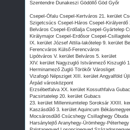
Szentendre Dunakeszi Gödöllő Göd Győr
Csepel-Ófalu Csepel-Kertváros 21. kerület 
Szigetcsúcs Csepel-Háros Csepel-Királyerdő 
Belváros Csepel-Erdőalja Csepel-Gyártelep C
Királymajor Csepel-Erdősor Csepel-Csillagtel
IX. kerület József Attila-lakótelep 9. kerület
Ferencváros Külső-Ferencváros
Lipótváros V. kerület Belváros 5. kerület
XIV. kerület Nagyzugló Istvánmező Kiszugló 1
Herminamező Zugló Törökőr Városliget
Vizafogó Népsziget XIII. kerület Angyalföld Új
Árpád városközpont
Erzsébetfalva XX. kerület Kossuthfalva Guba
Pacsirtatelep 20. kerület Gubacs
23. kerület Millenniumtelep Soroksár XXIII. ke
Kaszásdűlő 3. kerület Aquincum Békásmegyer I
Mocsárosdűlő Csúcshegy Csillaghegy Óbuda 
Harsánylejtő Aranyhegy-Ürömhegy-Péterhegy
Palotanegyed Losoncinegyed Századosnegyed 