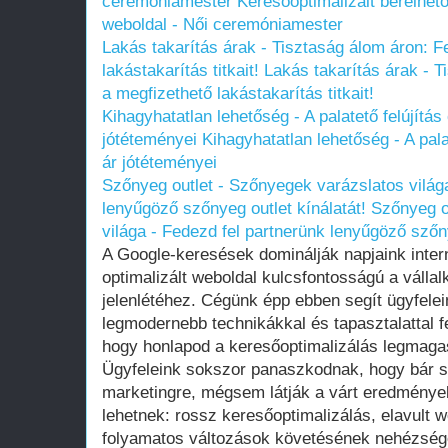
ceremóniamester
Keresőoptimalizált bérelhető
weboldal - Női ceremóniamester
Lakás takarítás árak - Tisztaság álom áron: F
lakástakarítás titkait!
Lakás takarítás árak - T
a megfizethető lakástakarítás titkait!
Kihagyhatatlan lehetőség - A palatető felújítá
jótéteményei
Kihagyhatatlan lehetőség - A pal
ár jótéteményei
Szőnyeg outlet - Szőnyegek varázslatos világa
lenyűgöző szőnyeg outlet kínálatát!
Szőnyeg o
világa - Fedezd fel partnerünk lenyűgöző szőny
A Google-keresések dominálják napjaink intern
optimalizált weboldal kulcsfontosságú a válla
jelenlétéhez. Cégünk épp ebben segít ügyfelei
legmodernebb technikákkal és tapasztalattal 
hogy honlapod a keresőoptimalizálás legmagasa
Ügyfeleink sokszor panaszkodnak, hogy bár so
marketingre, mégsem látják a várt eredménye
lehetnek: rossz keresőoptimalizálás, elavult
folyamatos változások követésének nehézsége 