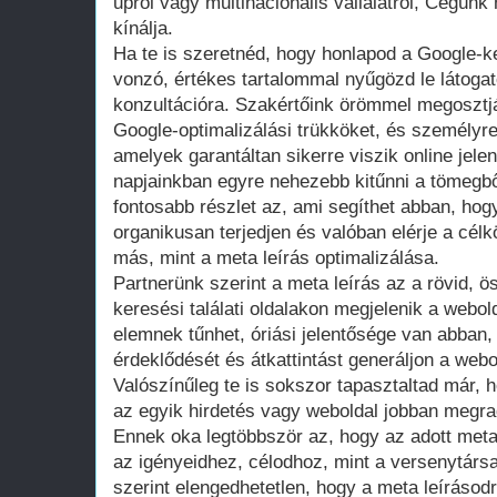
upról vagy multinacionális vállalatról, Cégün
kínálja.
Ha te is szeretnéd, hogy honlapod a Google-k
vonzó, értékes tartalommal nyűgözd le látogat
konzultációra. Szakértőink örömmel megosztj
Google-optimalizálási trükköket, és személyre
amelyek garantáltan sikerre viszik online jele
napjainkban egyre nehezebb kitűnni a tömegbő
fontosabb részlet az, ami segíthet abban, ho
organikusan terjedjen és valóban elérje a cé
más, mint a meta leírás optimalizálása.
Partnerünk szerint a meta leírás az a rövid, ö
keresési találati oldalakon megjelenik a webol
elemnek tűnhet, óriási jelentősége van abban,
érdeklődését és átkattintást generáljon a webo
Valószínűleg te is sokszor tapasztaltad már, h
az egyik hirdetés vagy weboldal jobban megrag
Ennek oka legtöbbször az, hogy az adott meta 
az igényeidhez, célodhoz, mint a versenytárs
szerint elengedhetetlen, hogy a meta leírásod