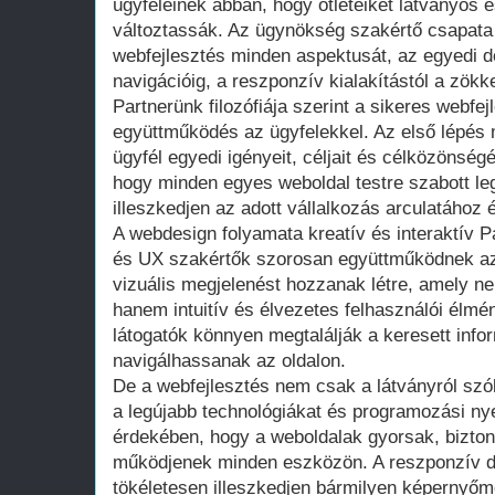
ügyfeleinek abban, hogy ötleteiket látványos
változtassák. Az ügynökség szakértő csapata
webfejlesztés minden aspektusát, az egyedi de
navigációig, a reszponzív kialakítástól a zökk
Partnerünk filozófiája szerint a sikeres webfe
együttműködés az ügyfelekkel. Az első lépés
ügyfél egyedi igényeit, céljait és célközönségé
hogy minden egyes weboldal testre szabott le
illeszkedjen az adott vállalkozás arculatához
A webdesign folyamata kreatív és interaktív Pa
és UX szakértők szorosan együttműködnek az 
vizuális megjelenést hozzanak létre, amely n
hanem intuitív és élvezetes felhasználói élmény
látogatók könnyen megtalálják a keresett inf
navigálhassanak az oldalon.
De a webfejlesztés nem csak a látványról szól
a legújabb technológiákat és programozási ny
érdekében, hogy a weboldalak gyorsak, bizt
működjenek minden eszközön. A reszponzív des
tökéletesen illeszkedjen bármilyen képernyőmé