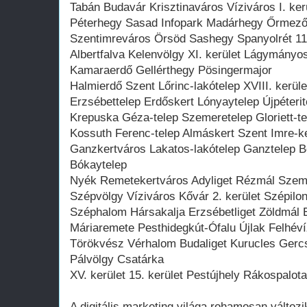
Tabán Budavár Krisztinaváros Víziváros I. kerü
Péterhegy Sasad Infopark Madárhegy Őrmező
Szentimreváros Örsöd Sashegy Spanyolrét 11
Albertfalva Kelenvölgy XI. kerület Lágymányo
Kamaraerdő Gellérthegy Pösingermajor
Halmierdő Szent Lőrinc-lakótelep XVIII. kerül
Erzsébettelep Erdőskert Lónyaytelep Újpéterit
Krepuska Géza-telep Szemeretelep Gloriett-te
Kossuth Ferenc-telep Almáskert Szent Imre-ke
Ganzkertváros Lakatos-lakótelep Ganztelep B
Bókaytelep
Nyék Remetekertváros Adyliget Rézmál Sze
Szépvölgy Víziváros Kővár 2. kerület Szépil
Széphalom Hársakalja Erzsébetliget Zöldmál 
Máriaremete Pesthidegkút-Ófalu Újlak Felhév
Törökvész Vérhalom Budaliget Kurucles Gercs
Pálvölgy Csatárka
XV. kerület 15. kerület Pestújhely Rákospalota
A digitális marketing világa rohamosan változ