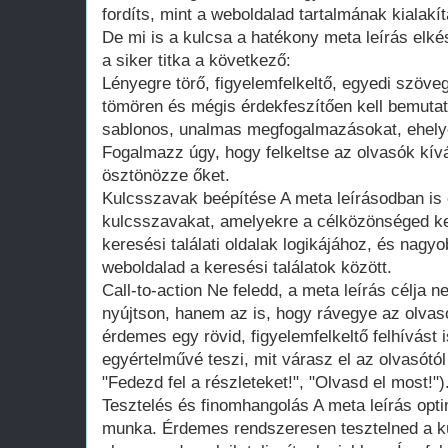
fordíts, mint a weboldalad tartalmának kialakí
De mi is a kulcsa a hatékony meta leírás elké
a siker titka a következő:
Lényegre törő, figyelemfelkeltő, egyedi szöve
tömören és mégis érdekfeszítően kell bemutatn
sablonos, unalmas megfogalmazásokat, ehelyet
Fogalmazz úgy, hogy felkeltse az olvasók kívá
ösztönözze őket.
Kulcsszavak beépítése A meta leírásodban is
kulcsszavakat, amelyekre a célközönséged ker
keresési találati oldalak logikájához, és nagy
weboldalad a keresési találatok között.
Call-to-action Ne feledd, a meta leírás célja 
nyújtson, hanem az is, hogy rávegye az olvasó
érdemes egy rövid, figyelemfelkeltő felhívást 
egyértelművé teszi, mit várasz el az olvasótól (
"Fedezd fel a részleteket!", "Olvasd el most!")
Tesztelés és finomhangolás A meta leírás opt
munka. Érdemes rendszeresen tesztelned a kü