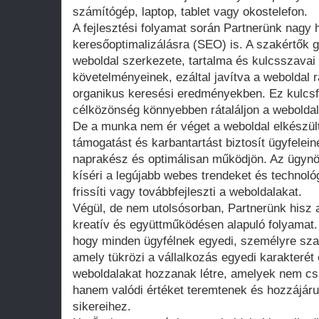
számítógép, laptop, tablet vagy okostelefon.
A fejlesztési folyamat során Partnerünk nagy h
keresőoptimalizálásra (SEO) is. A szakértők 
weboldal szerkezete, tartalma és kulcsszavai
követelményeinek, ezáltal javítva a weboldal 
organikus keresési eredményekben. Ez kulcs
célközönség könnyebben rátaláljon a weboldal
De a munka nem ér véget a weboldal elkészül
támogatást és karbantartást biztosít ügyfelei
naprakész és optimálisan működjön. Az ügyn
kíséri a legújabb webes trendeket és technoló
frissíti vagy továbbfejleszti a weboldalakat.
Végül, de nem utolsósorban, Partnerünk hisz 
kreatív és együttműködésen alapuló folyamat.
hogy minden ügyfélnek egyedi, személyre szab
amely tükrözi a vállalkozás egyedi karakterét 
weboldalakat hozzanak létre, amelyek nem cs
hanem valódi értéket teremtenek és hozzájárul
sikereihez.