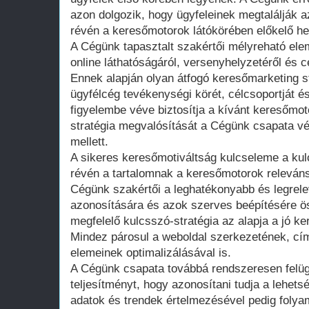
azon dolgozik, hogy ügyfeleinek megtalálják 
révén a keresőmotorok látókörében előkelő hel
A Cégünk tapasztalt szakértői mélyreható ele
online láthatóságáról, versenyhelyzetéről és 
Ennek alapján olyan átfogó keresőmarketing st
ügyfélcég tevékenységi körét, célcsoportját és 
figyelembe véve biztosítja a kívánt keresőmoto
stratégia megvalósítását a Cégünk csapata vé
mellett.
A sikeres keresőmotiváltság kulcseleme a kul
révén a tartalomnak a keresőmotorok releváns 
Cégünk szakértői a leghatékonyabb és legre
azonosítására és azok szerves beépítésére ö
megfelelő kulcsszó-stratégia az alapja a jó k
Mindez párosul a weboldal szerkezetének, cí
elemeinek optimalizálásával is.
A Cégünk csapata továbbá rendszeresen felüg
teljesítményt, hogy azonosítani tudja a lehets
adatok és trendek értelmezésével pedig folya