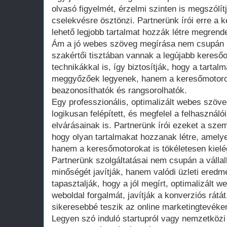
olvasó figyelmét, érzelmi szinten is megszólít
cselekvésre ösztönzi. Partnerünk írói erre a 
lehető legjobb tartalmat hozzák létre megrend
Ám a jó webes szöveg megírása nem csupán kr
szakértői tisztában vannak a legújabb keresőo
technikákkal is, így biztosítják, hogy a tarta
meggyőzőek legyenek, hanem a keresőmotorok
beazonosíthatók és rangsorolhatók.
Egy professzionális, optimalizált webes szöve
logikusan felépített, és megfelel a felhaszná
elvárásainak is. Partnerünk írói ezeket a sze
hogy olyan tartalmakat hozzanak létre, amely
hanem a keresőmotorokat is tökéletesen kielég
Partnerünk szolgáltatásai nem csupán a váll
minőségét javítják, hanem valódi üzleti eredm
tapasztalják, hogy a jól megírt, optimalizált 
weboldal forgalmát, javítják a konverziós rát
sikeresebbé teszik az online marketingtevéke
Legyen szó induló startupról vagy nemzetközi 