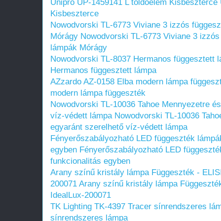
Unipro UP-1459141 L toldóelem Kisbeszterce
Kisbeszterce
Nowodvorski TL-6773 Viviane 3 izzós függesz
Mórágy
Nowodvorski TL-6773 Viviane 3 izzós
lámpák Mórágy
Nowodvorski TL-8037 Hermanos függesztett 
Hermanos függesztett lámpa
AZzardo AZ-0158 Elba modern lámpa függesz
modern lámpa függeszték
Nowodvorski TL-10036 Tahoe Mennyezetre és o
víz-védett lámpa
Nowodvorski TL-10036 Tahoe
egyaránt szerelhető víz-védett lámpa
Fényerőszabályozható LED függeszték lámpák:
egyben
Fényerőszabályozható LED függeszték
funkcionalitás egyben
Arany színű kristály lámpa Függeszték - EL
200071
Arany színű kristály lámpa Függeszt
IdealLux-200071
TK Lighting TK-4397 Tracer sínrendszeres lá
sínrendszeres lámpa