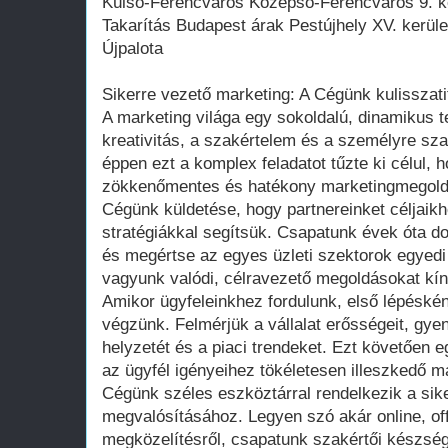
Külső-Ferencváros Középső-Ferencváros 9. k
Takarítás Budapest árak Pestújhely XV. kerüle
Újpalota
Sikerre vezető marketing: A Cégünk kulisszati
A marketing világa egy sokoldalú, dinamikus te
kreativitás, a szakértelem és a személyre sz
éppen ezt a komplex feladatot tűzte ki célul,
zökkenőmentes és hatékony marketingmegold
Cégünk küldetése, hogy partnereinket céljaikh
stratégiákkal segítsük. Csapatunk évek óta d
és megértse az egyes üzleti szektorok egyedi 
vagyunk valódi, célravezető megoldásokat kín
Amikor ügyfeleinkhez fordulunk, első lépéské
végzünk. Felmérjük a vállalat erősségeit, gye
helyzetét és a piaci trendeket. Ezt követően e
az ügyfél igényeihez tökéletesen illeszkedő ma
Cégünk széles eszköztárral rendelkezik a si
megvalósításához. Legyen szó akár online, offl
megközelítésről, csapatunk szakértői készsége