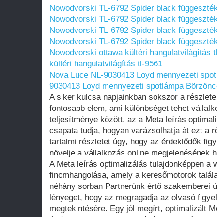
Nowodvorski TL-6792 Spider black függeszté
Nowodvorski TL-6792 Spider black függeszté
Nowodvorski TL-6792 Spider black függeszték
Nowodvorski TL-6792 Spider black függeszték
Nowodvorski ottawa kültéri hangulatvilágítás t
kültéri hangulatvilágítás tl-9561
Nova Luce NL-9030413 Loyd mennyezeti spo
9030413 Loyd mennyezeti spotlámpa Börzönc
A siker kulcsa napjainkban sokszor a részlete
fontosabb elem, ami különbséget tehet vállalk
teljesítménye között, az a Meta leírás optimal
csapata tudja, hogyan varázsolhatja át ezt a 
tartalmi részletet úgy, hogy az érdeklődők fig
növelje a vállalkozás online megjelenésének 
A Meta leírás optimalizálás tulajdonképpen a
finomhangolása, amely a keresőmotorok találat
néhány sorban Partnerünk értő szakemberei 
lényeget, hogy az megragadja az olvasó figye
megtekintésére. Egy jól megírt, optimalizált M