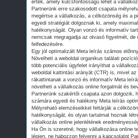
érték, amely kulcsfontosságú lehet a vállalkoz
Partnerünk erre szakosodott csapata mélyreha
megértse a vállalkozás, a célközönség és a pi
egyedi stratégiát dolgoznak ki, amely maximali
hatékonyságát. Olyan vonzó és informatív tar
nemcsak megragadja az olvasó figyelmét, de ö
felfedezésére.
Egy jól optimalizált Meta leírás számos előnny
Növelheti a weboldal organikus találati pozíci
több potenciális ügyfelet irányíthat a vállalkozá
weboldal kattintási arányát (CTR) is, mivel 
rákattintanak a vonzó és informatív Meta leír
növelheti a vállalkozás online forgalmát és bevé
Partnerünk szakértői csapata azon dolgozik, 
számára egyedi és hatékony Meta leírás optim
Mélyreható elemzéseikkel feltárják a célközö
hatékonyságát, és olyan tartalmat hoznak létr
vállalkozás online jelenlétének eredményessé
Ha Ön is szeretné, hogy vállalkozása online t
lépjen, ne habozzon felvenni a kapcsolatot Pa