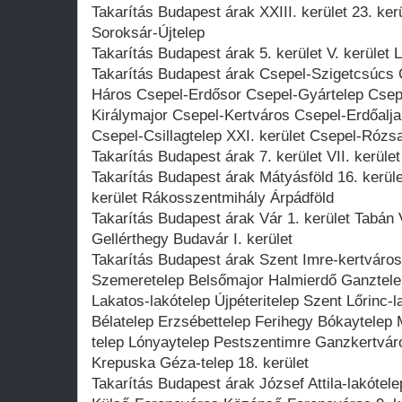
Takarítás Budapest árak XXIII. kerület 23. ker
Soroksár-Újtelep
Takarítás Budapest árak 5. kerület V. kerület 
Takarítás Budapest árak Csepel-Szigetcsúcs
Háros Csepel-Erdősor Csepel-Gyártelep Csep
Királymajor Csepel-Kertváros Csepel-Erdőalja 
Csepel-Csillagtelep XXI. kerület Csepel-Róz
Takarítás Budapest árak 7. kerület VII. kerüle
Takarítás Budapest árak Mátyásföld 16. kerül
kerület Rákosszentmihály Árpádföld
Takarítás Budapest árak Vár 1. kerület Tabán 
Gellérthegy Budavár I. kerület
Takarítás Budapest árak Szent Imre-kertváros
Szemeretelep Belsőmajor Halmierdő Ganztelep
Lakatos-lakótelep Újpéteritelep Szent Lőrinc-
Bélatelep Erzsébettelep Ferihegy Bókaytelep 
telep Lónyaytelep Pestszentimre Ganzkertváro
Krepuska Géza-telep 18. kerület
Takarítás Budapest árak József Attila-lakótel