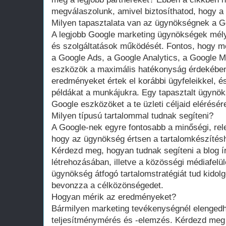
megválaszolunk, amivel biztosíthatod, hogy a 
Milyen tapasztalata van az ügynökségnek a 
A legjobb Google marketing ügynökségek mél
és szolgáltatások működését. Fontos, hogy m
a Google Ads, a Google Analytics, a Google 
eszközök a maximális hatékonyság érdekében
eredményeket értek el korábbi ügyfeleikkel, 
példákat a munkájukra. Egy tapasztalt ügynök
Google eszközöket a te üzleti céljaid elérésére
Milyen típusú tartalommal tudnak segíteni?
A Google-nek egyre fontosabb a minőségi, rele
hogy az ügynökség értsen a tartalomkészítésh
Kérdezd meg, hogyan tudnak segíteni a blog í
létrehozásában, illetve a közösségi médiafelü
ügynökség átfogó tartalomstratégiát tud kidol
bevonzza a célközönségedet.
Hogyan mérik az eredményeket?
Bármilyen marketing tevékenységnél elengedh
teljesítménymérés és -elemzés. Kérdezd meg