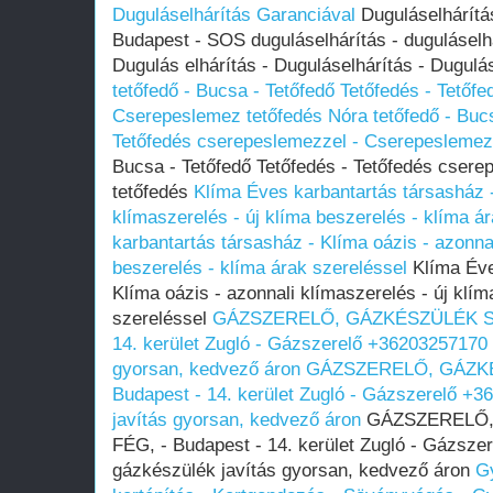
Duguláselhárítás Garanciával
Duguláselhárítás
Budapest - SOS duguláselhárítás - duguláselh
Dugulás elhárítás - Duguláselhárítás - Dugulá
tetőfedő - Bucsa - Tetőfedő Tetőfedés - Tetőf
Cserepeslemez tetőfedés
Nóra tetőfedő - Buc
Tetőfedés cserepeslemezzel - Cserepeslemez
Bucsa - Tetőfedő Tetőfedés - Tetőfedés cser
tetőfedés
Klíma Éves karbantartás társasház -
klímaszerelés - új klíma beszerelés - klíma á
karbantartás társasház - Klíma oázis - azonnal
beszerelés - klíma árak szereléssel
Klíma Éve
Klíma oázis - azonnali klímaszerelés - új klím
szereléssel
GÁZSZERELŐ, GÁZKÉSZÜLÉK SZE
14. kerület Zugló - Gázszerelő +36203257170 
gyorsan, kedvező áron
GÁZSZERELŐ, GÁZKÉ
Budapest - 14. kerület Zugló - Gázszerelő +
javítás gyorsan, kedvező áron
GÁZSZERELŐ,
FÉG, - Budapest - 14. kerület Zugló - Gázsze
gázkészülék javítás gyorsan, kedvező áron
Gy