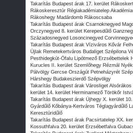
Takarítás Budapest árak 17. kerület Rákoskert
Rákoskeresztúr Régiakadémiatelep Akadémiaú
Rákoshegy Madárdomb Rákoscsaba
Takarítás Budapest árak Csarnoknegyed Magd
Orczynegyed 8. kerület Kerepesdűlő Ganzne
Századosnegyed Losoncinegyed Corvinnegyed 
Takarítás Budapest árak Víziváros Kővár Felh
Újlak Remetekertváros Budaliget Szépilona Vé
Pesthidegkút-Ófalu Lipótmező Erzsébettelek H
Kurucles II. kerület Szemlőhegy Rézmál Ny
Pálvölgy Gercse Országút Petneházyrét Szé
Hárshegy Budakeszierdő Szépvölgy
Takarítás Budapest árak Városliget Alsórákos
kerület 14. kerület Herminamező Törökőr Ist
Takarítás Budapest árak Újhegy X. kerület 10.
Gyárdűlő Kőbánya-Kertváros Téglagyárdűlő La
Keresztúridűlő
Takarítás Budapest árak Pacsirtatelep XX. ke
Kossuthfalva 20. kerület Erzsébetfalva Gubac