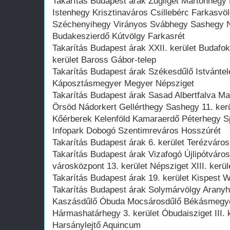
Takarítás Budapest árak Zugliget Mártonhegy
Istenhegy Krisztinaváros Csillebérc Farkasv
Széchenyihegy Virányos Svábhegy Sashegy Né
Budakeszierdő Kútvölgy Farkasrét
Takarítás Budapest árak XXII. kerület Budafo
kerület Baross Gábor-telep
Takarítás Budapest árak Székesdűlő Istvántelek
Káposztásmegyer Megyer Népsziget
Takarítás Budapest árak Sasad Albertfalva 
Örsöd Nádorkert Gellérthegy Sashegy 11. ke
Kőérberek Kelenföld Kamaraerdő Péterhegy Sp
Infopark Dobogó Szentimreváros Hosszúrét
Takarítás Budapest árak 6. kerület Terézváros 
Takarítás Budapest árak Vizafogó Újlipótváro
városközpont 13. kerület Népsziget XIII. kerül
Takarítás Budapest árak 19. kerület Kispest W
Takarítás Budapest árak Solymárvölgy Aran
Kaszásdűlő Óbuda Mocsárosdűlő Békásmegye
Hármashatárhegy 3. kerület Óbudaisziget III. 
Harsánylejtő Aquincum