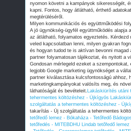
nyomon követni a kampányok sikerességét, é
kapni. Fontos, hogy átlátható, érthető adatokat
megtérüléséről.
Milyen kommunikációs és együttműködési fol
A jó ügynökség-ügyfél együttműködés alapja
az átlátható, folyamatos egyeztetés. Kérdez
veled kapcsolatban lenni, milyen gyakran fognak
és hogyan tudod te is aktívan bevonni magad
partner folyamatosan tájékoztat, és nyitott a v
Gondosan mérlegeld ezeket a szempontokat, é
legjobb Google marketing ügynökséget a váll
partner kiválasztása kulcsfontosságú ahhoz,
marketingkampányokat valósíts meg, és növel
láthatóságát és bevételeit.
Lakáskiürítés utáni 
tehermentes költözéshez - Újkígyós
Lakáskiür
szolgáltatás a tehermentes költözéshez - Újk
takarítás - Új szolgáltatás a tehermentes köl
tetőfedő lemez - Bókaháza - Tetőfedő Bádogo
tetőfedés - MITEBDHU
Lindab tetőfedő lemez