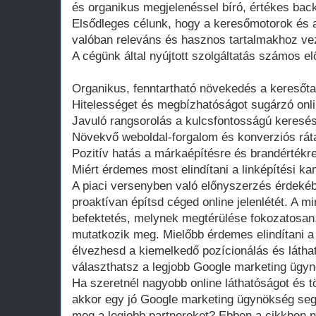
és organikus megjelenéssel bíró, értékes back
Elsődleges célunk, hogy a keresőmotorok és 
valóban releváns és hasznos tartalmakhoz v
A cégünk által nyújtott szolgáltatás számos el
Organikus, fenntartható növekedés a keresőta
Hitelességet és megbízhatóságot sugárzó onlin
Javuló rangsorolás a kulcsfontosságú keres
Növekvő weboldal-forgalom és konverziós rát
Pozitív hatás a márkaépítésre és brandértékr
Miért érdemes most elindítani a linképítési k
A piaci versenyben való előnyszerzés érdeké
proaktívan építsd céged online jelenlétét. A m
befektetés, melynek megtérülése fokozatosan
mutatkozik meg. Mielőbb érdemes elindítani 
élvezhesd a kiemelkedő pozícionálás és látha
választhatsz a legjobb Google marketing ügy
Ha szeretnél nagyobb online láthatóságot és t
akkor egy jó Google marketing ügynökség segí
meg a legjobb partnereket? Ebben a cikkben n