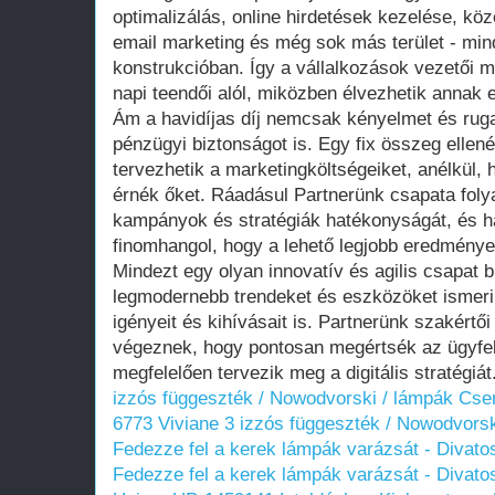
optimalizálás, online hirdetések kezelése, k
email marketing és még sok más terület - min
konstrukcióban. Így a vállalkozások vezetői m
napi teendői alól, miközben élvezhetik annak e
Ám a havidíjas díj nemcsak kényelmet és rug
pénzügyi biztonságot is. Egy fix összeg ellen
tervezhetik a marketingköltségeiket, anélkül
érnék őket. Ráadásul Partnerünk csapata fol
kampányok és stratégiák hatékonyságát, és ha
finomhangol, hogy a lehető legjobb eredmények
Mindezt egy olyan innovatív és agilis csapat b
legmodernebb trendeket és eszközöket ismeri
igényeit és kihívásait is. Partnerünk szakért
végeznek, hogy pontosan megértsék az ügyfelei
megfelelően tervezik meg a digitális stratégiát
izzós függeszték / Nowodvorski / lámpák C
6773 Viviane 3 izzós függeszték / Nowodvor
Fedezze fel a kerek lámpák varázsát - Divato
Fedezze fel a kerek lámpák varázsát - Divato