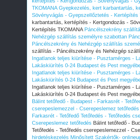
kertépítés - Kertgondozás - Sövényvágás - Gy
TKOMANA
Gyepkezelés, kert karbantartás, ke
Sövényvágás - Gyepszellőztetés - Kertépít
karbantartás, kertépítés - Kertgondozás - Sö
Kertépítés TKOMANA
Páncélszekrény szállít
Nehézgép szállítás személyre szabottan
Pánc
Páncélszekrény és Nehézgép szállítás szemé
szállítás - Páncélszekrény és Nehézgép száll
Ingatlanok teljes kiürítése - Pusztamérges - L
Lakáskiürítés 0-24 Budapest és Pest megyében
Ingatlanok teljes kiürítése - Pusztamérges - L
Lakáskiürítés 0-24 Budapest és Pest megyében
Ingatlanok teljes kiürítése - Pusztamérges - L
Lakáskiürítés 0-24 Budapest és Pest megyében
Bálint tetőfedő - Budapest - Farkasrét - Tetőf
cserepeslemezzel - Cserepeslemez tetőfedés
Farkasrét - Tetőfedő Tetőfedés - Tetőfedés cs
Cserepeslemez tetőfedés
Bálint tetőfedő - Bu
Tetőfedés - Tetőfedés cserepeslemezzel - Cs
hirdetéskezelés Minősített Szakértők- online