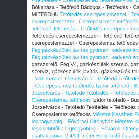
- Tetőfedés - Cserepeslemez tetőfedés - MI
Bókaháza - Tetőfedő Bádogos - Tetőfedés - C
MITEBDHU
Tetőfedés cserepeslemezzel - Tet
cserepeslemezzel - Cserepeslemez tetőfedés
Tetőfedő Tetőfedés - Tetőfedés cserepesleme
Tetőfedés cserepeslemezzel - Tetőfedő Tetőfe
cserepeslemezzel - Cserepeslemez tetőfedé
Fég gázkészülék javítás gyorsan, kedvező ár
Fég gázkészülék javítás gyorsan, kedvező ár
gázszerelő, Fég V4, gázkészülék szerelő, gá
szerviz, gázkészülék javítás, gázkészülék fel
- VIII. kerület Józsefváros - Tetőfedő Tetőfe
- Cserepeslemez tetőfedés
Izidor tetőfedő - B
Józsefváros - Tetőfedő Tetőfedés - Tetőfedés
Cserepeslemez tetőfedés
Izidor tetőfedő - Bud
Józsefváros - Tetőfedő Tetőfedés - Tetőfedés
Cserepeslemez tetőfedés
Méretre Készített Fé
legnagyobbig – Fővárosi Öltönyház
Méretre Ké
legkisebbtől a legnagyobbig – Fővárosi Öltön
csatlakozóval 2.4A 1 méter Boro
Töltő és ada