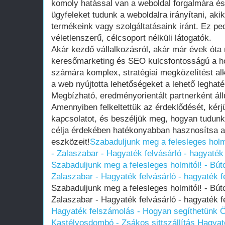
komoly hatással van a weboldal forgalmára és
ügyfeleket tudunk a weboldalra irányítani, aki
termékeink vagy szolgáltatásaink iránt. Ez pe
véletlenszerű, célcsoport nélküli látogatók.
Akár kezdő vállalkozásról, akár már évek óta
keresőmarketing és SEO kulcsfontosságú a ho
számára komplex, stratégiai megközelítést al
a web nyújtotta lehetőségeket a lehető leghat
Megbízható, eredményorientált partnerként áll
Amennyiben felkeltettük az érdeklődését, kérj
kapcsolatot, és beszéljük meg, hogyan tudun
célja érdekében hatékonyabban hasznosítsa 
eszközeit!
Szabaduljunk meg a felesleges holmi
- Zalaszabar - Hagyaték felvásárló - hagyaték 
Szabaduljunk meg a felesleges holmitól! - Búto
Zalaszabar - Hagyaték felvásárló - hagyaték fe
Szabaduljunk meg a felesleges holmitól! - Búto
Zalaszabar - Hagyaték felvásárló - hagyaték fe
Hagyaték felszámolás - Hogyan segíthetünk 
Kastélyosdombó - Zsákos sittszállítás
Hagyat