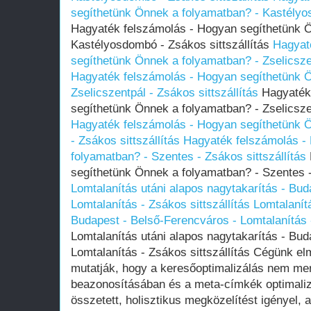
segíthetünk Önnek a folyamatban? - Kastélyos
Hagyaték felszámolás - Hogyan segíthetünk 
Kastélyosdombó - Zsákos sittszállítás
Hagyat
segíthetünk Önnek a folyamatban? - Zselicszen
Hagyaték felszámolás - Hogyan segíthetünk 
Zselicszentpál - Zsákos sittszállítás
Hagyaték 
segíthetünk Önnek a folyamatban? - Zselicszen
Hagyaték felszámolás - Hogyan segíthetünk 
- Zsákos sittszállítás
Hagyaték felszámolás -
folyamatban? - Szentes - Zsákos sittszállítás
segíthetünk Önnek a folyamatban? - Szentes - 
Lomtalanítás utáni alapos nagytakarítás - Bud
Lomtalanítás - Zsákos sittszállítás
Lomtalanítá
Budapest - Belső-Ferencváros - Lomtalanítás -
Lomtalanítás utáni alapos nagytakarítás - Bud
Lomtalanítás - Zsákos sittszállítás Cégünk elm
mutatják, hogy a keresőoptimalizálás nem mer
beazonosításában és a meta-címkék optimaliz
összetett, holisztikus megközelítést igényel,