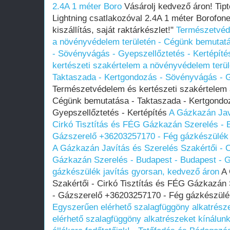
2.4A 1 méter Boro
Vásárolj kedvező áron! Tipt
Lightning csatlakozóval 2.4A 1 méter Borofo
kiszállítás, saját raktárkészlet!"
Természetvéd
a növényvédelem területén - Cégünk bemutatá
- Sövényvágás - Gyepszellőztetés - Kertépíté
kertészeti szakértelem a növényvédelem terü
Taktaszada - Kertgondozás - Sövényvágás - G
Természetvédelem és kertészeti szakértelem 
Cégünk bemutatása - Taktaszada - Kertgondo
Gyepszellőztetés - Kertépítés
A Gázkazán Javí
Cirkó Tisztítás és FÉG Gázkazán Szerelés - 
Gázszerelő +36203257170 - Fég gázkészülék 
A Gázkazán Javítás és Szerelés Szakértői - C
Gázkazán Szerelés - Budapest - Budapest - 
gázkészülék javítás gyorsan, kedvező áron
A 
Szakértői - Cirkó Tisztítás és FÉG Gázkazán
- Gázszerelő +36203257170 - Fég gázkészülék
Egyszerűen elérhető szalagfüggöny alkatrésze
elérhető szalagfüggöny alkatrészeket kínálunk