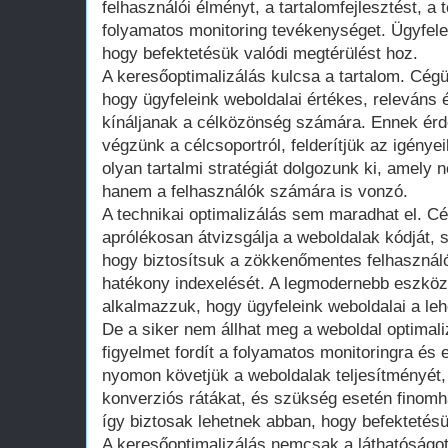
felhasználói élményt, a tartalomfejlesztést, a 
folyamatos monitoring tevékenységet. Ügyfele
hogy befektetésük valódi megtérülést hoz.
A keresőoptimalizálás kulcsa a tartalom. Cégü
hogy ügyfeleink weboldalai értékes, releváns 
kínáljanak a célközönség számára. Ennek érd
végzünk a célcsoportról, felderítjük az igénye
olyan tartalmi stratégiát dolgozunk ki, amel
hanem a felhasználók számára is vonzó.
A technikai optimalizálás sem maradhat el. C
aprólékosan átvizsgálja a weboldalak kódját, 
hogy biztosítsuk a zökkenőmentes felhasznál
hatékony indexelését. A legmodernebb eszkö
alkalmazzuk, hogy ügyfeleink weboldalai a lehe
De a siker nem állhat meg a weboldal optimal
figyelmet fordít a folyamatos monitoringra és
nyomon követjük a weboldalak teljesítményét, 
konverziós rátákat, és szükség esetén finomha
így biztosak lehetnek abban, hogy befektetés
A keresőoptimalizálás nemcsak a láthatóságot,