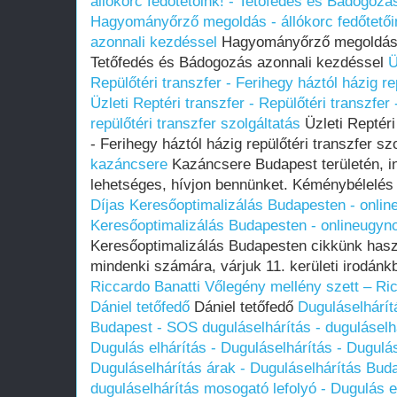
állókorc fedőtetőink! - Tetőfedés és Bádogozá
Hagyományőrző megoldás - állókorc fedőtetői
azonnali kezdéssel
Hagyományőrző megoldás - 
Tetőfedés és Bádogozás azonnali kezdéssel
Ü
Repülőtéri transzfer - Ferihegy háztól házig re
Üzleti Reptéri transzfer - Repülőtéri transzfer
repülőtéri transzfer szolgáltatás
Üzleti Reptéri
- Ferihegy háztól házig repülőtéri transzfer sz
kazáncsere
Kazáncsere Budapest területén, i
lehetséges, hívjon bennünket. Kéménybélelés
Díjas Keresőoptimalizálás Budapesten - onli
Keresőoptimalizálás Budapesten - onlineugyn
Keresőoptimalizálás Budapesten cikkünk hasz
mindenki számára, várjuk 11. kerületi irodánk
Riccardo Banatti
Vőlegény mellény szett – Ric
Dániel tetőfedő
Dániel tetőfedő
Duguláselhárít
Budapest - SOS duguláselhárítás - duguláselh
Dugulás elhárítás - Duguláselhárítás - Dugulá
Duguláselhárítás árak - Duguláselhárítás Bud
duguláselhárítás mosogató lefolyó - Dugulás el