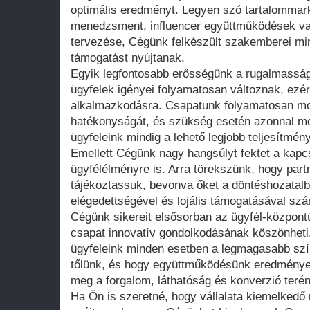
optimális eredményt. Legyen szó tartalommar
menedzsment, influencer együttműködések v
tervezése, Cégünk felkészült szakemberei mi
támogatást nyújtanak.
Egyik legfontosabb erősségünk a rugalmasság.
ügyfelek igényei folyamatosan változnak, ezér
alkalmazkodásra. Csapatunk folyamatosan m
hatékonyságát, és szükség esetén azonnal mó
ügyfeleink mindig a lehető legjobb teljesítmény
Emellett Cégünk nagy hangsúlyt fektet a kapcs
ügyfélélményre is. Arra törekszünk, hogy part
tájékoztassuk, bevonva őket a döntéshozatalb
elégedettségével és lojális támogatásával s
Cégünk sikereit elsősorban az ügyfél-központ
csapat innovatív gondolkodásának köszönheti
ügyfeleink minden esetben a legmagasabb szín
tőlünk, és hogy együttműködésünk eredménye
meg a forgalom, láthatóság és konverzió terén
Ha Ön is szeretné, hogy vállalata kiemelkedő 