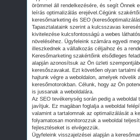
örömmel áll rendelkezésére, és segít Önnek el
leírás optimalizálás erejével.Cégünk szakértő
keresőmarketing és SEO (keresőoptimalizálás
Tapasztalataink szerint a kulcsszavas keresés
kivitelezése kulcsfontosságú a webes láthatós
növeléséhez. Ügyfeleink számára egyedi meg
illeszkednek a vállalkozás céljaihoz és a rend
Keresőmarketing szakértőink elsődleges felad
alapján azonosítsuk az Ön üzleti szempontjáb
keresőszavakat. Ezt követően olyan tartalmi é
hajtunk végre a weboldalon, amelyek növelik a
keresőmotorokban. Célunk, hogy az Ön potenciá
is jussanak a weboldalára.
Az SEO tevékenység során pedig a weboldal te
javítjuk. Ez magában foglalja a weboldal felép
valamint a tartalomnak az optimalizálását a 
folyamatosan monitorozzuk a weboldal teljes
fejlesztéseket is elvégezzük.
Ügyfeleink visszajelzései alapján a keresőm