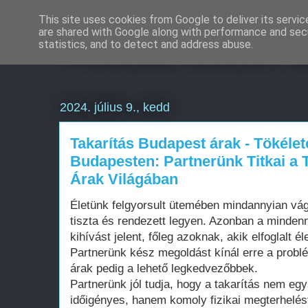
This site uses cookies from Google to deliver its servic
are shared with Google along with performance and secu
Weboldal készítés a
statistics, and to detect and address abuse.
2024. július 9., kedd
Takarítás Budapest árak - Tökélet
Budapesten: Partnerünk Titkai a 
Árak Világában
Életünk felgyorsult ütemében mindannyian vá
tiszta és rendezett legyen. Azonban a minden
kihívást jelent, főleg azoknak, akik elfoglalt 
Partnerünk kész megoldást kínál erre a probl
árak pedig a lehető legkedvezőbbek.
Partnerünk jól tudja, hogy a takarítás nem e
időigényes, hanem komoly fizikai megterhelést