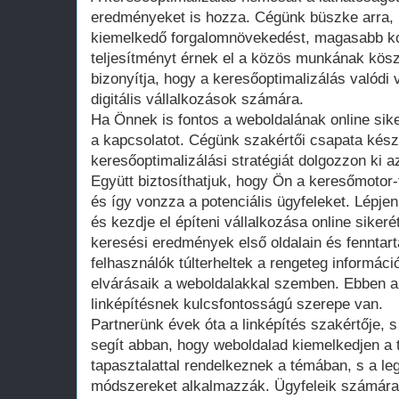
eredményeket is hozza. Cégünk büszke arra, 
kiemelkedő forgalomnövekedést, magasabb kon
teljesítményt érnek el a közös munkának kös
bizonyítja, hogy a keresőoptimalizálás valódi 
digitális vállalkozások számára.
Ha Önnek is fontos a weboldalának online sik
a kapcsolatot. Cégünk szakértői csapata kész
keresőoptimalizálási stratégiát dolgozzon ki 
Együtt biztosíthatjuk, hogy Ön a keresőmotor-ta
és így vonzza a potenciális ügyfeleket. Lépj
és kezdje el építeni vállalkozása online siker
keresési eredmények első oldalain és fenntart
felhasználók túlterheltek a rengeteg informác
elvárásaik a weboldalakkal szemben. Ebben 
linképítésnek kulcsfontosságú szerepe van.
Partnerünk évek óta a linképítés szakértője,
segít abban, hogy weboldalad kiemelkedjen a 
tapasztalattal rendelkeznek a témában, s a l
módszereket alkalmazzák. Ügyfeleik számára e