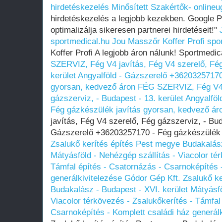
hirdetéskezelés Minősített Szakértők- online
hirdetéskezelés a legjobb kezekben. Google 
optimalizálja sikeresen partnerei hirdetéseit!"
sportmedical.hu
Jou Masszőr Koffer Profi spo
Koffer Profi A legjobb áron nálunk! Sportmedi
SZERVIZ, Fég V4 javítás, Fég V4 szerelő, Fég
kerület Angyalföld - Gázszerelő +36203257170
gyorsan, kedvező áron
FÉG SZERVIZ, Fég V4 j
gázszerviz, - Budapest - 13. kerület Angyalf
Fég gázkészülék javítás gyorsan, kedvező ár
javítás, Fég V4 szerelő, Fég gázszerviz, - Bud
Gázszerelő +36203257170 - Fég gázkészülék 
Zsalukő kerítés építés Pest megye Budakalász
Mátyásföld - Nehézgép szállítás - Viacolor té
Támfal építés - Csatornázás - Csarnoképítés 
generálkivitelezése Gódor Gép Kft.
Zsalukő k
Budakalász - Budapest - XVI. kerület Mátyásfö
Viacolor térkövezés - Zsalukőkerítés - Támfal
Csarnoképítés - Komplett családi ház generál