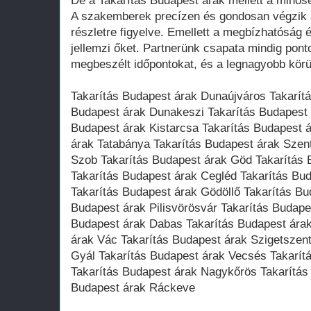
De a Takarítás Budapest árak mellett a minős
A szakemberek precízen és gondosan végzik 
részletre figyelve. Emellett a megbízhatóság és
jellemzi őket. Partnerünk csapata mindig ponto
megbeszélt időpontokat, és a legnagyobb körül
Takarítás Budapest árak Dunaújváros Takarítá
Budapest árak Dunakeszi Takarítás Budapest 
Budapest árak Kistarcsa Takarítás Budapest 
árak Tatabánya Takarítás Budapest árak Szen
Szob Takarítás Budapest árak Göd Takarítás 
Takarítás Budapest árak Cegléd Takarítás B
Takarítás Budapest árak Gödöllő Takarítás Bu
Budapest árak Pilisvörösvár Takarítás Budape
Budapest árak Dabas Takarítás Budapest ára
árak Vác Takarítás Budapest árak Szigetszen
Gyál Takarítás Budapest árak Vecsés Takarít
Takarítás Budapest árak Nagykőrös Takarítás
Budapest árak Ráckeve