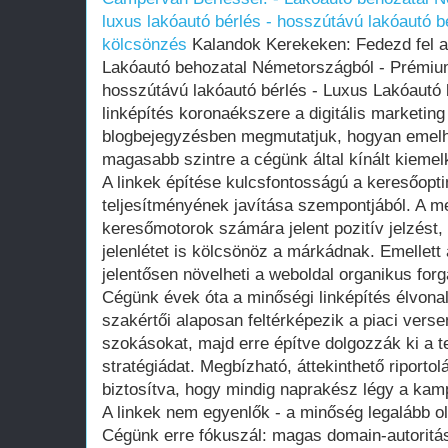
luxus lakóautó bérlés - hosszútávú lakóautó b
kölcsönzés
Kalandok Kerekeken: Fedezd fel a
Lakóautó behozatal Németországból - Prémium
hosszútávú lakóautó bérlés - Luxus Lakóautó 
linképítés koronaékszere a digitális marketin
blogbejegyzésben megmutatjuk, hogyan emelhe
magasabb szintre a cégünk által kínált kiemel
A linkek építése kulcsfontosságú a keresőopt
teljesítményének javítása szempontjából. A me
keresőmotorok számára jelent pozitív jelzést,
jelenlétet is kölcsönöz a márkádnak. Emellett
jelentősen növelheti a weboldal organikus forg
Cégünk évek óta a minőségi linképítés élvon
szakértői alaposan feltérképezik a piaci vers
szokásokat, majd erre építve dolgozzák ki a te
stratégiádat. Megbízható, áttekinthető riportol
biztosítva, hogy mindig naprakész légy a kam
A linkek nem egyenlők - a minőség legalább o
Cégünk erre fókuszál: magas domain-autoritás