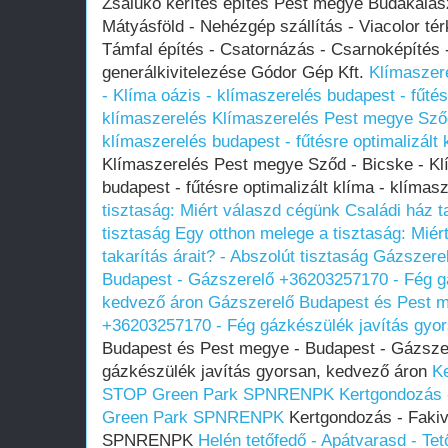
Zsalukő kerítés építés Pest megye Budakalász
Mátyásföld - Nehézgép szállítás - Viacolor té
Támfal építés - Csatornázás - Csarnoképítés 
generálkivitelezése Gódor Gép Kft.
Klímaszer
- Klíma oázis - klímaszerelés budapest - fűtés
klímaszerelés
Klímaszerelés Pest megye Sződ
klímaszerelés budapest - fűtésre optimalizált 
Klímaszerelés Pest megye Sződ - Bicske - Kl
budapest - fűtésre optimalizált klíma - klímas
tisztaság: Miért válaszd cégünk Családi ház ta
tisztaság
Egy otthon melege a tisztaság: Miér
takarítás árait? - Abszolút tisztaság
Gázszerel
Budapest - Gázszerelő +36203257170 - Fég gá
kedvező áron
Gázszerelő Budapest és Pest m
+36203257170 - Fég gázkészülék javítás gyo
Budapest és Pest megye - Budapest - Gázsze
gázkészülék javítás gyorsan, kedvező áron
K
STOP Green Park SPNRENPK
Kertgondozás
Green Park SPNRENPK
Kertgondozás - Faki
SPNRENPK
Helén tetőfedő - Apátvarasd - Tet