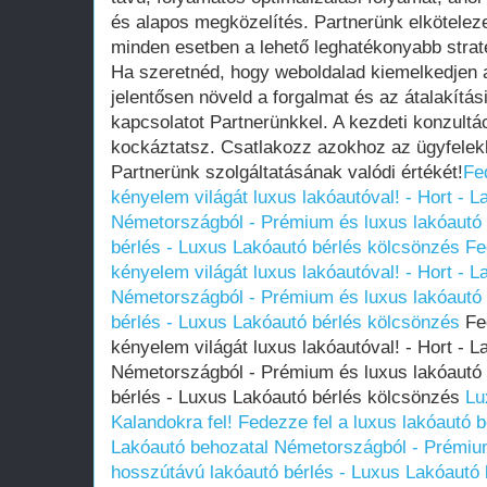
és alapos megközelítés. Partnerünk elkötelezet
minden esetben a lehető leghatékonyabb strat
Ha szeretnéd, hogy weboldalad kiemelkedjen 
jelentősen növeld a forgalmat és az átalakítás
kapcsolatot Partnerünkkel. A kezdeti konzult
kockáztatsz. Csatlakozz azokhoz az ügyfelek
Partnerünk szolgáltatásának valódi értékét!
Fe
kényelem világát luxus lakóautóval! - Hort - 
Németországból - Prémium és luxus lakóautó 
bérlés - Luxus Lakóautó bérlés kölcsönzés
Fe
kényelem világát luxus lakóautóval! - Hort - 
Németországból - Prémium és luxus lakóautó 
bérlés - Luxus Lakóautó bérlés kölcsönzés
Fed
kényelem világát luxus lakóautóval! - Hort - 
Németországból - Prémium és luxus lakóautó 
bérlés - Luxus Lakóautó bérlés kölcsönzés
Lu
Kalandokra fel! Fedezze fel a luxus lakóautó b
Lakóautó behozatal Németországból - Prémium
hosszútávú lakóautó bérlés - Luxus Lakóautó