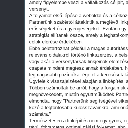
amely figyelembe veszi a vállalkozás céljait, 
versenyt.
A folyamat első lépése a weboldal és a célkö
Partnerünk szakértői áttekintik a meglévő linkp
erősségeket és a gyengeségeket. Ezután egy 
stratégiát állítanak össze, amely a leghaték
célok elérése érdekében.
Ebbe beletartozhat például a magas autoritás
releváns oldalakról történő linkszerzés, a bels
vagy akár a versenytársak linkjeinak elemzé
csapata mindent megtesz annak érdekében, ho
legmagasabb pozíciókat érje el a keresési talál
Ügyfeleik visszajelzései alapján a linképítési 
Többen számoltak be arról, hogy a forgalmuk 
megnövekedett, miután együttműködtek Partne
elmondta, hogy "Partnerünk segítségével sikerü
közé a legfontosabb kulcsszavainkra, ami óriá
számára."
Természetesen a linképítés nem egy gyors, e
távú, folyamatos optimalizálási folyamat, aho