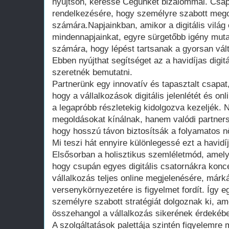
nyújtson, keresse Cégünket bizalommal. Csap
rendelkezésére, hogy személyre szabott mego
számára.Napjainkban, amikor a digitális világ
mindennapjainkat, egyre sürgetőbb igény muta
számára, hogy lépést tartsanak a gyorsan vált
Ebben nyújthat segítséget az a havidíjas digi
szeretnék bemutatni.
Partnerünk egy innovatív és tapasztalt csapat,
hogy a vállalkozások digitális jelenlétét és on
a legapróbb részletekig kidolgozva kezeljék.
megoldásokat kínálnak, hanem valódi partners
hogy hosszú távon biztosítsák a folyamatos n
Mi teszi hát ennyire különlegessé ezt a havidí
Elsősorban a holisztikus szemléletmód, amely 
hogy csupán egyes digitális csatornákra konc
vállalkozás teljes online megjelenésére, márk
versenykörnyezetére is figyelmet fordít. Így 
személyre szabott stratégiát dolgoznak ki, a
összehangol a vállalkozás sikerének érdekéb
A szolgáltatások palettája szintén figyelemre