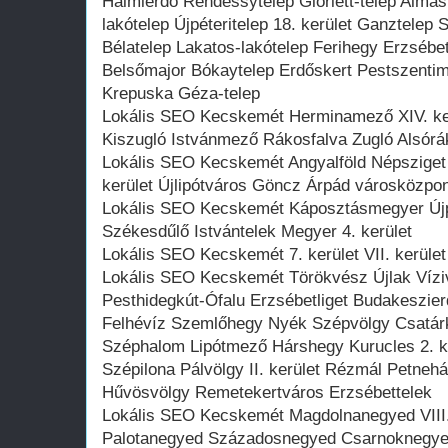
Halmierdő Rendessytelep Gloriett-telep Almásk
lakótelep Újpéteritelep 18. kerület Ganztelep
Bélatelep Lakatos-lakótelep Ferihegy Erzsébe
Belsőmajor Bókaytelep Erdőskert Pestszentim
Krepuska Géza-telep
Lokális SEO Kecskemét Herminamező XIV. ker
Kiszugló Istvánmező Rákosfalva Zugló Alsórá
Lokális SEO Kecskemét Angyalföld Népsziget V
kerület Újlipótváros Göncz Árpád városközpo
Lokális SEO Kecskemét Káposztásmegyer Újpe
Székesdűlő Istvántelek Megyer 4. kerület
Lokális SEO Kecskemét 7. kerület VII. kerüle
Lokális SEO Kecskemét Törökvész Újlak Vízi
Pesthidegkút-Ófalu Erzsébetliget Budakeszie
Felhévíz Szemlőhegy Nyék Szépvölgy Csatá
Széphalom Lipótmező Hárshegy Kurucles 2. ke
Szépilona Pálvölgy II. kerület Rézmál Petneh
Hűvösvölgy Remetekertváros Erzsébettelek
Lokális SEO Kecskemét Magdolnanegyed VIII.
Palotanegyed Századosnegyed Csarnoknegyed