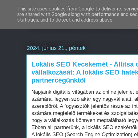
This site uses cookies from Google to deliver its servic
are shared with Google along with performance and secu
Weboldal készítés a
statistics, and to detect and address abuse.
2024. június 21., péntek
Lokális SEO Kecskemét - Állítsa o
vállalkozását: A lokális SEO haték
partnercégünktől
Napjaink digitális világában az online jelenlét
számára, legyen szó akár egy nagyvállalati, a
szereplőről. A fogyasztók jelentős része az in
számára megfelelő termékeket és szolgáltatás
hogy a vállalkozás könnyen megtalálható leg
Ebben áll partnerünk, a lokális SEO szakértők
A lokális SEO (Search Engine Optimization) el