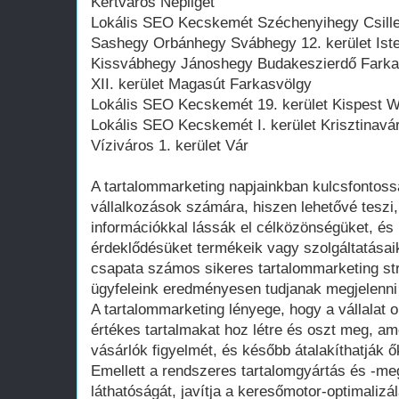
Kertváros Népliget
Lokális SEO Kecskemét Széchenyihegy Csill
Sashegy Orbánhegy Svábhegy 12. kerület Iste
Kissvábhegy Jánoshegy Budakeszierdő Farkas
XII. kerület Magasút Farkasvölgy
Lokális SEO Kecskemét 19. kerület Kispest We
Lokális SEO Kecskemét I. kerület Krisztinavá
Víziváros 1. kerület Vár
A tartalommarketing napjainkban kulcsfontoss
vállalkozások számára, hiszen lehetővé teszi,
információkkal lássák el célközönségüket, és 
érdeklődésüket termékeik vagy szolgáltatásaik
csapata számos sikeres tartalommarketing stra
ügyfeleink eredményesen tudjanak megjelenni a
A tartalommarketing lényege, hogy a vállalat 
értékes tartalmakat hoz létre és oszt meg, ame
vásárlók figyelmét, és később átalakíthatják ő
Emellett a rendszeres tartalomgyártás és -me
láthatóságát, javítja a keresőmotor-optimalizál