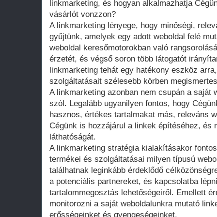
linkmarketing, és hogyan alkalmazhatja Cégün
vásárlót vonzzon?
A linkmarketing lényege, hogy minőségi, relevá
gyűjtünk, amelyek egy adott weboldal felé muta
weboldal keresőmotorokban való rangsorolását
érzetét, és végső soron több látogatót irányít
linkmarketing tehát egy hatékony eszköz arra
szolgáltatásait szélesebb körben megismertess
A linkmarketing azonban nem csupán a saját we
szól. Legalább ugyanilyen fontos, hogy Cégü
hasznos, értékes tartalmakat más, releváns w
Cégünk is hozzájárul a linkek építéséhez, és 
láthatóságát.
A linkmarketing stratégia kialakításakor fonto
termékei és szolgáltatásai milyen típusú webo
találhatnak leginkább érdeklődő célközönségre
a potenciális partnereket, és kapcsolatba lépni 
tartalommegosztás lehetőségeiről. Emellett 
monitorozni a saját weboldalunkra mutató link
erősségeinket és gyengeségeinket.