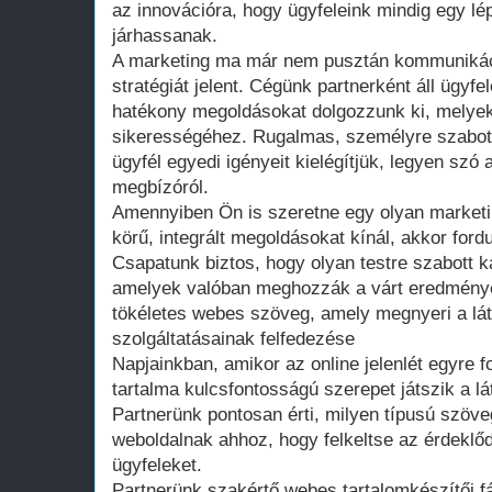
az innovációra, hogy ügyfeleink mindig egy lép
járhassanak.
A marketing ma már nem pusztán kommunikáció
stratégiát jelent. Cégünk partnerként áll ügyfel
hatékony megoldásokat dolgozzunk ki, melyek
sikerességéhez. Rugalmas, személyre szabott
ügyfél egyedi igényeit kielégítjük, legyen szó 
megbízóról.
Amennyiben Ön is szeretne egy olyan marketing
körű, integrált megoldásokat kínál, akkor for
Csapatunk biztos, hogy olyan testre szabott k
amelyek valóban meghozzák a várt eredménye
tökéletes webes szöveg, amely megnyeri a lát
szolgáltatásainak felfedezése
Napjainkban, amikor az online jelenlét egyre f
tartalma kulcsfontosságú szerepet játszik a 
Partnerünk pontosan érti, milyen típusú szöv
weboldalnak ahhoz, hogy felkeltse az érdeklőd
ügyfeleket.
Partnerünk szakértő webes tartalomkészítői f