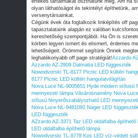
értékes tartalmakat oszthatunk meg. Ám ha sik
olyan láthatóságot és tekintélyt építhetünk, a
versenytársainkat.
Cégünk évek óta foglalkozik linképítés off pa
tapasztalataink alapján ez valóban kulcsfont
kereshetőség szempontjából. Ha Ön is szeret
körben legyen ismert és elismert, érdemes meg
lehetőségeit. Örömmel segítünk Önnek megter
leghatékonyabb off page stratégiát!
Azzardo AZ
Azzardo AZ-2909 Dalmatia LED függeszték
Nowodvorski TL-8177 Picnic LED kültéri hangu
8177 Picnic LED kültéri hangulatvilágítás
Nova Luce NL-9005651 Hyde modern stílusú 
mennyezeti lámpa Vásárosnamény
Nova Luce
stílusú fényerőszabályozható LED mennyeze
Nova Luce NL-9481092 Nager LED függeszté
LED függeszték
AZzardo AZ-3371 Taz LED oldalfalba építhetõ
LED oldalfalba építhetõ lámpa
Nowodvorski TL-8778 Kos LED víz-védett sül