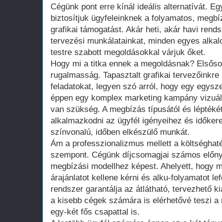
Cégünk pont erre kínál ideális alternatívát. Eg
biztosítjuk ügyfeleinknek a folyamatos, megb
grafikai támogatást. Akár heti, akár havi ren
tervezési munkálatainkat, minden egyes alkalo
testre szabott megoldásokkal várjuk őket.
Hogy mi a titka ennek a megoldásnak? Elsőso
rugalmasság. Tapasztalt grafikai tervezőinkre
feladatokat, legyen szó arról, hogy egy egysze
éppen egy komplex marketing kampány vizuál
van szükség. A megbízás típusától és lépték
alkalmazkodni az ügyfél igényeihez és időkere
színvonalú, időben elkészülő munkát.
Ám a professzionalizmus mellett a költségha
szempont. Cégünk díjcsomagjai számos előn
megbízási modellhez képest. Ahelyett, hogy 
árajánlatot kellene kérni és alku-folyamatot lef
rendszer garantálja az átlátható, tervezhető ki
a kisebb cégek számára is elérhetővé teszi a 
egy-két fős csapattal is.