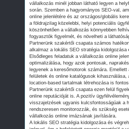
vállalkozás minél jobban látható legyen a hely
során. Szemben a hagyományos SEO-val, amel
online jelenlétére és az országos/globális ker
a földrajzilag közelebbi, helyi potenciális ügy
köszönhetően a vállalkozás könnyebben felhív
fogyasztók figyelmét, és növelheti a láthatósá
Partnerünk szakértői csapata számos hatéko
alkalmaz a lokális SEO stratégia kidolgozása
Elsődleges feladatuk a vállalkozás online jele
optimalizálása, hogy azok pontosak, napraké
legyenek a keresőmotorok számára. Emellett 
felületek és online katalógusok kihasználása,
location-based tartalmak létrehozása is fonto
Partnerünk szakértői csapata ezen felül figye
online reputációját is. A pozitív ügyfélvélemé
visszajelzések ugyanis kulcsfontosságúak a h
rendszeresen monitorozzák, és szükség eseté
vállalkozás online imázsának javítására.
A lokális SEO stratégia kidolgozása és végreh