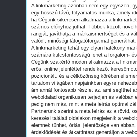
A linkmarketing azonban nem egy egyszeri, g
egy hosszú távú, folyamatos munka, amely idő
ha Cégünk sikeresen alkalmazza a linkmarket
számos előnyhöz juthat. Többek között növelh
rangját, javíthatja a márkaismertséget és a vál
valódi, minőségi látogatóforgalmat generálhat.
A linkmarketing tehát egy olyan hatékony ma
számára kulcsfontosságú lehet a forgalom- és
Cégünk szakértő módon alkalmazza a linkmarke
erős, online jelenléttel rendelkező, keresőmotor
pozícionált, és a célközönség körében elismer
tartalom világában napjainkban egyre nehezeb
ám annál fontosabb részlet az, ami segíthet 
weboldalad organikusan terjedjen és valóban 
pedig nem más, mint a meta leírás optimalizál
Partnerünk szerint a meta leírás az a rövid, ö
keresési találati oldalakon megjelenik a webol
elemnek tűnhet, óriási jelentősége van abban,
érdeklődését és átkattintást generáljon a webo