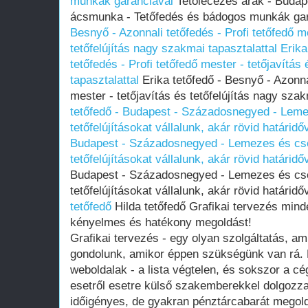
munkák garanciával
Tetőlécezés árak - Budape
ácsmunka - Tetőfedés és bádogos munkák ga
Besnyő - Azonnali tetőfedés - Profi tetőfedő me
tetőfelújítás nagy szakmai tapasztalattal
Erika
tetőfedés - Profi tetőfedő mester - tetőjavítás
tapasztalattal
Erika tetőfedő - Besnyő - Azonnal
mester - tetőjavítás és tetőfelújítás nagy sza
tetőfedő - Budapest - Századosnegyed - Leme
tetőfelújításokat vállalunk, akár rövid határidőv
Budapest - Századosnegyed - Lemezes és cse
tetőfelújításokat vállalunk, akár rövid határidőv
Budapest - Századosnegyed - Lemezes és cse
tetőfelújításokat vállalunk, akár rövid határidő
tetőfedő
Hilda tetőfedő Grafikai tervezés min
kényelmes és hatékony megoldást!
Grafikai tervezés - egy olyan szolgáltatás, a
gondolunk, amikor éppen szükségünk van rá. H
weboldalak - a lista végtelen, és sokszor a c
esetről esetre külső szakemberekkel dolgozz
időigényes, de gyakran pénztárcabarát megol