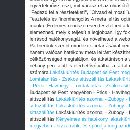
egyértelművé teszi, mit várasz el az olvasótól (
"Fedezd fel a részleteket!", "Olvasd el most!")
Tesztelés és finomhangolás A meta leírás opt
munka. Érdemes rendszeresen tesztelned a kü
elemezned, melyik teljesít a legjobban. Így fo
leírásod hatékonyságát, és növelheted a webo
Partnerünk szerint mindezek betartásával nem
hanem valóban hatékony meta leírást készíthe
célközönséged megtaláljon, és átkattintson a 
néhány perc alatt is elérhetővé válhat a tartal
számára.
Lakáskiürítés Budapest és Pest meg
Lomtalanítás - Zsákos sittszállítás
Lakáskiürí
- Pécs - Havihegy - Lomtalanítás - Zsákos sitt
Budapest és Pest megyében - Pécs - Havihegy
sittszállítás
Lakáskiürítés azonnal - Zubogy -
sittszállítás
Lakáskiürítés azonnal - Zubogy -
sittszállítás
Lakáskiürítés azonnal - Zubogy - 
sittszállítás
Kényelmes és hatékony lakáskiür
megyében - bízza ránk, és spórolja meg az idő