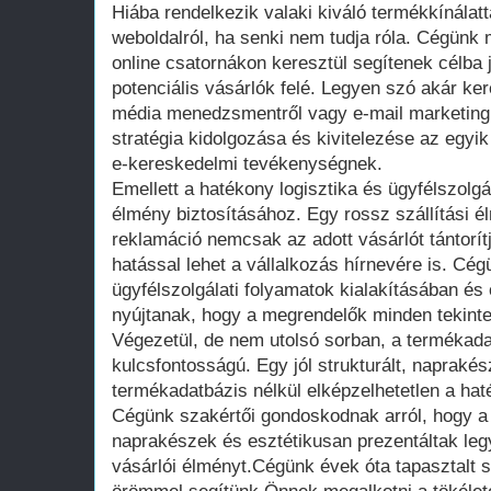
Hiába rendelkezik valaki kiváló termékkínálatt
weboldalról, ha senki nem tudja róla. Cégünk
online csatornákon keresztül segítenek célba j
potenciális vásárlók felé. Legyen szó akár ke
média menedzsmentről vagy e-mail marketingr
stratégia kidolgozása és kivitelezése az egyi
e-kereskedelmi tevékenységnek.
Emellett a hatékony logisztika és ügyfélszolgá
élmény biztosításához. Egy rossz szállítási é
reklamáció nemcsak az adott vásárlót tántorít
hatással lehet a vállalkozás hírnevére is. Cég
ügyfélszolgálati folyamatok kialakításában és 
nyújtanak, hogy a megrendelők minden tekinte
Végezetül, de nem utolsó sorban, a termékad
kulcsfontosságú. Egy jól strukturált, naprakés
termékadatbázis nélkül elképzelhetetlen a hat
Cégünk szakértői gondoskodnak arról, hogy a
naprakészek és esztétikusan prezentáltak legye
vásárlói élményt.Cégünk évek óta tapasztalt s