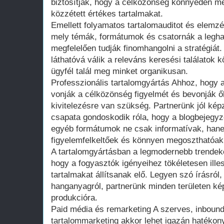
biztosítják, hogy a célközönség könnyedén megt
közzétett értékes tartalmakat.
Emellett folyamatos tartalomauditot és elemzé
mely témák, formátumok és csatornák a legh
megfelelően tudják finomhangolni a stratégiát.
láthatóvá válik a releváns keresési találatok k
ügyfél talál meg minket organikusan.
Professzionális tartalomgyártás Ahhoz, hogy 
vonják a célközönség figyelmét és bevonják ők
kivitelezésre van szükség. Partnerünk jól képz
csapata gondoskodik róla, hogy a blogbejegyz
egyéb formátumok ne csak informatívak, han
figyelemfelkeltőek és könnyen megoszthatóak 
A tartalomgyártásban a legmodernebb trendek
hogy a fogyasztók igényeihez tökéletesen il
tartalmakat állítsanak elő. Legyen szó írásról,
hanganyagról, partnerünk minden területen ké
produkcióra.
Paid média és remarketing A szerves, inbound
tartalommarketing akkor lehet igazán hatékony