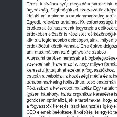
Erre a kihívásra nyújt megoldást partnerünk, 
ügynökség. Segítségükkel szervezetünk képes
kialakítani a piacon a tartalommarketing terü
Egyedi, releváns tartalmak Kulcsfontosságú, ho
értékesek és hasznosak legyenek a célközön
érdekében először is részletes célközönség-k
kik is a legfontosabb célcsoportjaink, milyen 
érdeklődési köreik vannak. Erre építve dolgozn
ami maximálisan az ő igényeikre szabott.
A tartalmi tervben nemcsak a blogbejegyzések
szerepelnek, hanem az is, hogy milyen form
keresztül juttatjuk el ezeket a fogyasztókho
csupán a weboldal, a közösségi média és a 
tartalommarketing holisztikus, több csatornán 
Fókuszban a keresőoptimalizálás Egy tartalom
igazán hatékony, ha az organikus keresésre is
gondosan optimalizálják a tartalmakat, hogy a
a fogyasztók keresési szokásaihoz és igénye
SEO elemek beépítése, linképítés és egyéb t