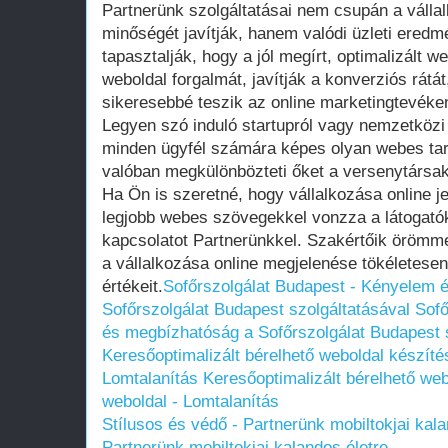
Partnerünk szolgáltatásai nem csupán a váll
minőségét javítják, hanem valódi üzleti eredm
tapasztalják, hogy a jól megírt, optimalizált 
weboldal forgalmát, javítják a konverziós rát
sikeresebbé teszik az online marketingtevéke
Legyen szó induló startupról vagy nemzetközi 
minden ügyfél számára képes olyan webes tart
valóban megkülönbözteti őket a versenytársaktó
Ha Ön is szeretné, hogy vállalkozása online je
legjobb webes szövegekkel vonzza a látogatók
kapcsolatot Partnerünkkel. Szakértőik örömm
a vállalkozása online megjelenése tökéletesen
értékeit.
Sofőrszolgálat Budapest - Kényelem 
Sofőrszolgálat Budapest szolgáltatásával
Sofő
és megbízhatóság a Sofőrszolgálat Budapest 
Keresőoptimalizált bérelhető weboldal készítés
Lomtalanítás
Keresőoptimalizált bérelhető web
weboldal - Lomtalanítás
Stílusos és védő - Partnerünk mobiltokjai kala
Partnerünk mobiltokjai kalandos életre