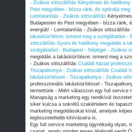
- Zsákos sittszállítás
Kényelmes és hatékony 
Pest megyében - bízza ránk, és spórolja meg a
Lomtalanítás - Zsákos sittszállítás
Kényelmes 
Budapesten és Pest megyében - bízza ránk, és
energiát! - Lomtalanítás - Zsákos sittszállítás
lakáskiürítésre: ismerd meg a szolgáltatást -
sittszállítás
Gyors és hatékony megoldás a lak
szolgáltatást - Budapest - Népliget - Zsákos si
megoldás a lakáskiürítésre: ismerd meg a szol
- Zsákos sittszállítás
Családi házad professzio
Tiszapalkonya - Zsákos sittszállítás
Családi h
lakáskiürítéssel - Tiszapalkonya - Zsákos sitts
professzionális lakáskiürítéssel - Tiszapalkony
termettünk - Miért válasszon egy full service
Manapság a marketing egy rendkívül összetett 
siker kulcsa a sokrétű szakértelem és tapaszt
marketing megoldásokat kínál, amelyek képe
legösszetettebb kihívásaira is.
Egy full service marketing ügynökség olyan, 
csapat, amely minden egyes lépésnél segíti Ön