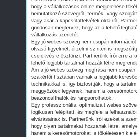
hogy a vállalkozások online megjelenése töké
bemutatkozó szövegről, termék- vagy szolgálta
vagy akár a kapcsolatfelvételi oldalról, Part
gondosan megtervez, hogy az a lehető leghat
vállalkozás üzenetét.
Egy jó webes szöveg nem csupán információt
olvasó figyelmét, érzelmi szinten is megszólít
cselekvésre ösztönzi. Partnerünk írói erre a 
lehető legjobb tartalmat hozzák létre megrend
Ám a jó webes szöveg megírása nem csupán kr
szakértői tisztában vannak a legújabb keresőo
technikákkal is, így biztosítják, hogy a tarta
meggyőzőek legyenek, hanem a keresőmotorok
beazonosíthatók és rangsorolhatók.
Egy professzionális, optimalizált webes szöve
logikusan felépített, és megfelel a felhaszná
elvárásainak is. Partnerünk írói ezeket a sze
hogy olyan tartalmakat hozzanak létre, amely
hanem a keresőmotorokat is tökéletesen kielég