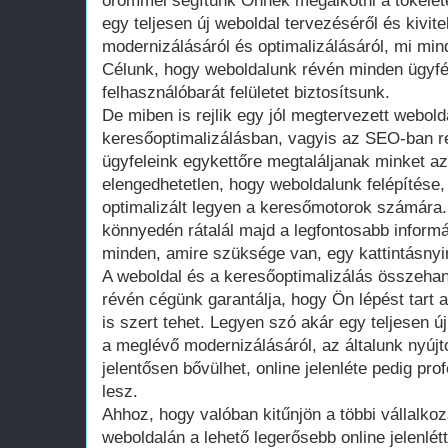
örömmel segítünk Önnek megalkotni a tökélete
egy teljesen új weboldal tervezéséről és kivit
modernizálásáról és optimalizálásáról, mi min
Célunk, hogy weboldalunk révén minden ügyfé
felhasználóbarát felületet biztosítsunk.
De miben is rejlik egy jól megtervezett webold
keresőoptimalizálásban, vagyis az SEO-ban rej
ügyfeleink egykettőre megtaláljanak minket az
elengedhetetlen, hogy weboldalunk felépítése, 
optimalizált legyen a keresőmotorok számára
könnyedén rátalál majd a legfontosabb informá
minden, amire szüksége van, egy kattintásnyir
A weboldal és a keresőoptimalizálás összehan
révén cégünk garantálja, hogy Ön lépést tart a
is szert tehet. Legyen szó akár egy teljesen 
a meglévő modernizálásáról, az általunk nyúj
jelentősen bővülhet, online jelenléte pedig pro
lesz.
Ahhoz, hogy valóban kitűnjön a többi vállalko
weboldalán a lehető legerősebb online jelenlét