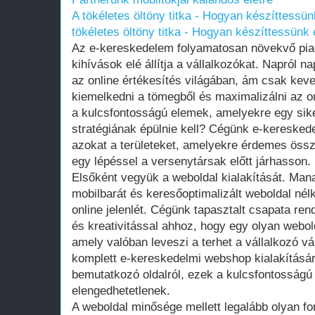
A tökéletes öltöny titka - Hogyan készíttessün
tökéletes öltöny titka - Hogyan készíttessünk 
Az e-kereskedelem folyamatosan növekvő pia
kihívások elé állítja a vállalkozókat. Napról 
az online értékesítés világában, ám csak kev
kiemelkedni a tömegből és maximalizálni az onl
a kulcsfontosságú elemek, amelyekre egy sik
stratégiának épülnie kell? Cégünk e-kereskede
azokat a területeket, amelyekre érdemes össz
egy lépéssel a versenytársak előtt járhasson.
Elsőként vegyük a weboldal kialakítását. Man
mobilbarát és keresőoptimalizált weboldal nélk
online jelenlét. Cégünk tapasztalt csapata re
és kreativitással ahhoz, hogy egy olyan webol
amely valóban leveszi a terhet a vállalkozó vá
komplett e-kereskedelmi webshop kialakításá
bemutatkozó oldalról, ezek a kulcsfontosság
elengedhetetlenek.
A weboldal minősége mellett legalább olyan fon