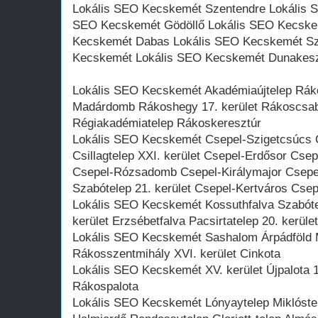
Lokális SEO Kecskemét Szentendre Lokális 
SEO Kecskemét Gödöllő Lokális SEO Kecske
Kecskemét Dabas Lokális SEO Kecskemét S
Kecskemét Lokális SEO Kecskemét Dunakes
Lokális SEO Kecskemét Akadémiaújtelep Rák
Madárdomb Rákoshegy 17. kerület Rákoscsaba
Régiakadémiatelep Rákoskeresztúr
Lokális SEO Kecskemét Csepel-Szigetcsúcs 
Csillagtelep XXI. kerület Csepel-Erdősor Csep
Csepel-Rózsadomb Csepel-Királymajor Csepe
Szabótelep 21. kerület Csepel-Kertváros Csep
Lokális SEO Kecskemét Kossuthfalva Szabót
kerület Erzsébetfalva Pacsirtatelep 20. kerület
Lokális SEO Kecskemét Sashalom Árpádföld M
Rákosszentmihály XVI. kerület Cinkota
Lokális SEO Kecskemét XV. kerület Újpalota 1
Rákospalota
Lokális SEO Kecskemét Lónyaytelep Miklóstel