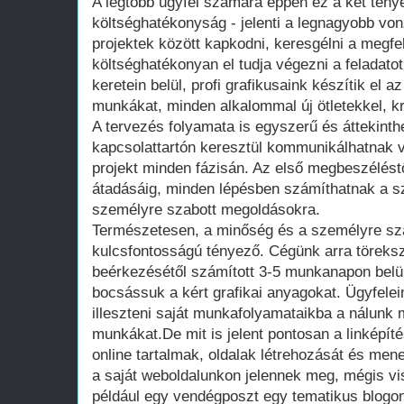
A legtöbb ügyfél számára éppen ez a két tény
költséghatékonyság - jelenti a legnagyobb von
projektek között kapkodni, keresgélni a megfe
költséghatékonyan el tudja végezni a feladatot.
keretein belül, profi grafikusaink készítik el 
munkákat, minden alkalommal új ötletekkel, k
A tervezés folyamata is egyszerű és áttekinthe
kapcsolattartón keresztül kommunikálhatnak ve
projekt minden fázisán. Az első megbeszélést
átadásáig, minden lépésben számíthatnak a s
személyre szabott megoldásokra.
Természetesen, a minőség és a személyre sza
kulcsfontosságú tényező. Cégünk arra töreks
beérkezésétől számított 3-5 munkanapon belü
bocsássuk a kért grafikai anyagokat. Ügyfelei
illeszteni saját munkafolyamataikba a nálunk 
munkákat.De mit is jelent pontosan a linképít
online tartalmak, oldalak létrehozását és men
a saját weboldalunkon jelennek meg, mégis vi
például egy vendégposzt egy tematikus blogon