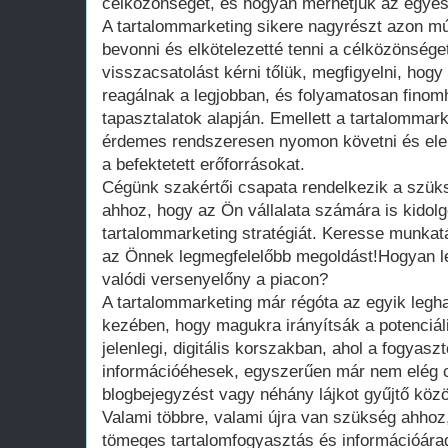
célközönséget, és hogyan mérhetjük az egyes 
A tartalommarketing sikere nagyrészt azon mú
bevonni és elkötelezetté tenni a célközönség
visszacsatolást kérni tőlük, megfigyelni, hogy
reagálnak a legjobban, és folyamatosan finomh
tapasztalatok alapján. Emellett a tartalomma
érdemes rendszeresen nyomon követni és elem
a befektetett erőforrásokat.
Cégünk szakértői csapata rendelkezik a szüks
ahhoz, hogy az Ön vállalata számára is kido
tartalommarketing stratégiát. Keresse munkatá
az Önnek legmegfelelőbb megoldást!Hogyan le
valódi versenyelőny a piacon?
A tartalommarketing már régóta az egyik legh
kezében, hogy magukra irányítsák a potenciál
jelenlegi, digitális korszakban, ahol a fogyas
információéhesek, egyszerűen már nem elég c
blogbejegyzést vagy néhány lájkot gyűjtő közös
Valami többre, valami újra van szükség ahhoz
tömeges tartalomfogyasztás és információárad