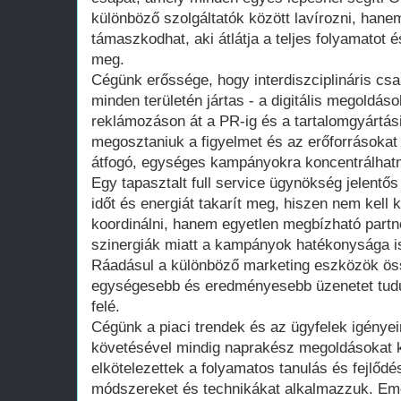
különböző szolgáltatók között lavírozni, hane
támaszkodhat, aki átlátja a teljes folyamatot é
meg.
Cégünk erőssége, hogy interdiszciplináris csa
minden területén jártas - a digitális megoldá
reklámozáson át a PR-ig és a tartalomgyártás
megosztaniuk a figyelmet és az erőforrásokat 
átfogó, egységes kampányokra koncentrálhat
Egy tapasztalt full service ügynökség jelentős
időt és energiát takarít meg, hiszen nem kell 
koordinálni, hanem egyetlen megbízható partne
szinergiák miatt a kampányok hatékonysága is
Ráadásul a különböző marketing eszközök ös
egységesebb és eredményesebb üzenetet tudu
felé.
Cégünk a piaci trendek és az ügyfelek igény
követésével mindig naprakész megoldásokat k
elkötelezettek a folyamatos tanulás és fejlődés
módszereket és technikákat alkalmazzuk. Emel