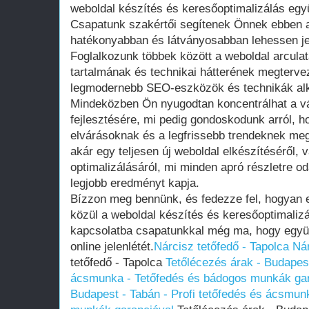
weboldal készítés és keresőoptimalizálás együt
Csapatunk szakértői segítenek Önnek ebben a
hatékonyabban és látványosabban lehessen jel
Foglalkozunk többek között a weboldal arculat
tartalmának és technikai hátterének megterve
legmodernebb SEO-eszközök és technikák al
Mindeközben Ön nyugodtan koncentrálhat a v
fejlesztésére, mi pedig gondoskodunk arról, ho
elvárásoknak és a legfrissebb trendeknek meg
akár egy teljesen új weboldal elkészítéséről, 
optimalizálásáról, mi minden apró részletre od
legjobb eredményt kapja.
Bízzon meg bennünk, és fedezze fel, hogyan e
közül a weboldal készítés és keresőoptimalizá
kapcsolatba csapatunkkal még ma, hogy együt
online jelenlétét.
Nárcisz tetőfedő - Tapolca
Nár
tetőfedő - Tapolca
Tetőlécezés árak - Budapest
ácsmunka - Tetőfedés és bádogos munkák gar
Budapest - Tabán - Profi tetőfedés és ácsmun