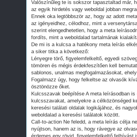
Valószínűleg te is sokszor tapasztaltad már, h
az egyik hirdetés vagy weboldal jobban megrag
Ennek oka legtöbbször az, hogy az adott meta 
az igényeidhez, célodhoz, mint a versenytárs
szerint elengedhetetlen, hogy a meta leírásod
fordíts, mint a weboldalad tartalmának kialakí
De mi is a kulcsa a hatékony meta leírás elké
a siker titka a következő:
Lényegre törő, figyelemfelkeltő, egyedi szöve
tömören és mégis érdekfeszítően kell bemutatn
sablonos, unalmas megfogalmazásokat, ehelyet
Fogalmazz úgy, hogy felkeltse az olvasók kívá
ösztönözze őket.
Kulcsszavak beépítése A meta leírásodban is
kulcsszavakat, amelyekre a célközönséged ker
keresési találati oldalak logikájához, és nagy
weboldalad a keresési találatok között.
Call-to-action Ne feledd, a meta leírás célja 
nyújtson, hanem az is, hogy rávegye az olvasó
érdemes egy rövid, figyelemfelkeltő felhívást 