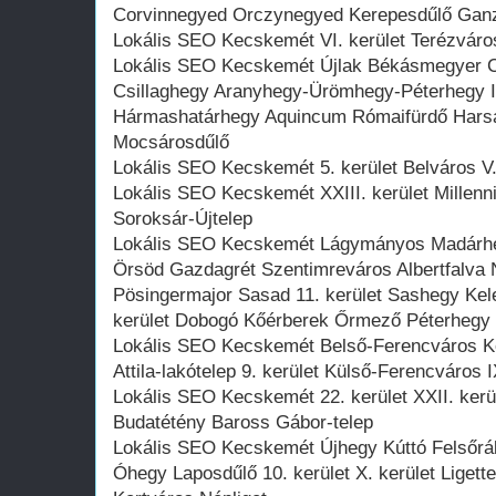
Corvinnegyed Orczynegyed Kerepesdűlő Ganzn
Lokális SEO Kecskemét VI. kerület Terézváros
Lokális SEO Kecskemét Újlak Békásmegyer 
Csillaghegy Aranyhegy-Ürömhegy-Péterhegy III
Hármashatárhegy Aquincum Rómaifürdő Harsá
Mocsárosdűlő
Lokális SEO Kecskemét 5. kerület Belváros V.
Lokális SEO Kecskemét XXIII. kerület Millenn
Soroksár-Újtelep
Lokális SEO Kecskemét Lágymányos Madárhe
Örsöd Gazdagrét Szentimreváros Albertfalva 
Pösingermajor Sasad 11. kerület Sashegy Kele
kerület Dobogó Kőérberek Őrmező Péterhegy
Lokális SEO Kecskemét Belső-Ferencváros K
Attila-lakótelep 9. kerület Külső-Ferencváros I
Lokális SEO Kecskemét 22. kerület XXII. ker
Budatétény Baross Gábor-telep
Lokális SEO Kecskemét Újhegy Kúttó Felsőrá
Óhegy Laposdűlő 10. kerület X. kerület Liget