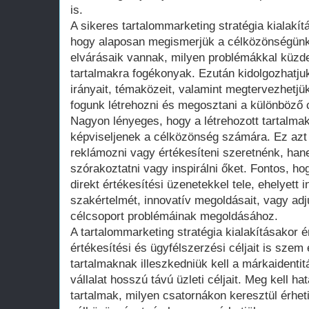
is.
A sikeres tartalommarketing stratégia kialakít
hogy alaposan megismerjük a célközönségünket
elvárásaik vannak, milyen problémákkal küzde
tartalmakra fogékonyak. Ezután kidolgozhatju
irányait, témaközeit, valamint megtervezhetjü
fogunk létrehozni és megosztani a különböző 
Nagyon lényeges, hogy a létrehozott tartalma
képviseljenek a célközönség számára. Ez azt 
reklámozni vagy értékesíteni szeretnénk, hane
szórakoztatni vagy inspirálni őket. Fontos, ho
direkt értékesítési üzenetekkel tele, ehelyett 
szakértelmét, innovatív megoldásait, vagy ad
célcsoport problémáinak megoldásához.
A tartalommarketing stratégia kialakításakor é
értékesítési és ügyfélszerzési céljait is szem e
tartalmaknak illeszkedniük kell a márkaidentit
vállalat hosszú távú üzleti céljait. Meg kell h
tartalmak, milyen csatornákon keresztül érhet