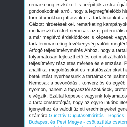
remarketing eszközeit is beépítjük a stratégiá
gondoskodnak arról, hogy a legmegfelelőbb hi
formátumokban juttassuk el a tartalmainkat a
Célzott hirdetésekkel, remarketing kampányokk
médiaeszközökkel nemcsak az új potenciális ü
a már meglévő érdeklődőket is képesek vagyun
tartalommarketing tevékenység valódi megtérü
Átfogó teljesítménymérés Ahhoz, hogy a tarta
folyamatosan fejleszthető és optimalizálható l
teljesítmény részletes mérése és elemzése. 
analitikai megoldásokat és mutatószámokat ha
betekintést nyerhessünk a tartalmak teljesít
Nemcsak a bevonódási, konverziós és egyéb 
nyomon, hanem a fogyasztói szokások, prefer
elvégzik. Ezáltal képesek vagyunk folyamatosa
a tartalomstratégiát, hogy az egyre inkább il
igényeihez és valódi üzleti eredményeket gener
számára.
Gusztáv Duguláselhárítás - Bogács 
Budapest és Pest Megye - csőtisztítás csatornat