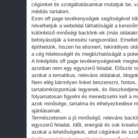
cégünket és szolgáltatásainkat mutatjuk be, 
médiás tartalom.
Ezen off page tevékenységek segítségével töb
növelhetjük a weboldal láthatóságát a keresőm
különböző minőségi backlink-ek (más oldalakró
befolyásolják a keresési rangsorolást. Emellet
építhetünk, hiszen ha elismert, tekintélyes ol
a cég hitelességét és megbízhatóságát a pote
A linképítés off page tevékenységeinek megt
azonban nem egy egyszerű feladat. Először is 
azokat a tematikus, releváns oldalakat, blog
Nem elég bármilyen linket beszerezni, fontos,
tartalomközpontúak legyenek, és illeszkedjenek
folyamatosan figyelni és menedzselni kell a m
azok minősége, tartalma és elhelyezkedése m
ajánlásainak.
Természetesen a jó minőségű, releváns back
egyszerű feladat. Időt, energiát és sok kreativ
azokat a lehetőségeket, ahol cégünket és szol