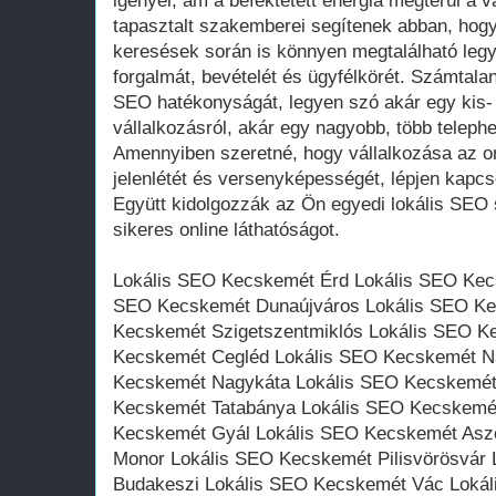
igényel, ám a befektetett energia megtérül a 
tapasztalt szakemberei segítenek abban, hogy 
keresések során is könnyen megtalálható legy
forgalmát, bevételét és ügyfélkörét. Számtalan 
SEO hatékonyságát, legyen szó akár egy kis
vállalkozásról, akár egy nagyobb, több telephe
Amennyiben szeretné, hogy vállalkozása az onl
jelenlétét és versenyképességét, lépjen kapcs
Együtt kidolgozzák az Ön egyedi lokális SEO s
sikeres online láthatóságot.
Lokális SEO Kecskemét Érd Lokális SEO Kec
SEO Kecskemét Dunaújváros Lokális SEO Ke
Kecskemét Szigetszentmiklós Lokális SEO K
Kecskemét Cegléd Lokális SEO Kecskemét N
Kecskemét Nagykáta Lokális SEO Kecskemét 
Kecskemét Tatabánya Lokális SEO Kecskemé
Kecskemét Gyál Lokális SEO Kecskemét Asz
Monor Lokális SEO Kecskemét Pilisvörösvár
Budakeszi Lokális SEO Kecskemét Vác Loká