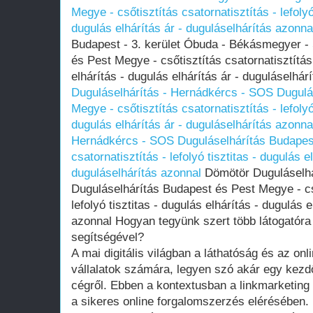
Megye - csőtisztítás csatornatisztítás - lefolyó
dugulás elhárítás ár - duguláselhárítás azonna
Budapest - 3. kerület Óbuda - Békásmegyer -
és Pest Megye - csőtisztítás csatornatisztítás 
elhárítás - dugulás elhárítás ár - duguláselhá
Duguláselhárítás - Hernádkércs - SOS Dugulá
Megye - csőtisztítás csatornatisztítás - lefolyó
dugulás elhárítás ár - duguláselhárítás azonna
Hernádkércs - SOS Duguláselhárítás Budapest
csatornatisztítás - lefolyó tisztitas - dugulás e
duguláselhárítás azonnal
Dömötör Duguláselhá
Duguláselhárítás Budapest és Pest Megye - cső
lefolyó tisztitas - dugulás elhárítás - dugulás 
azonnal Hogyan tegyünk szert több látogatóra 
segítségével?
A mai digitális világban a láthatóság és az onl
vállalatok számára, legyen szó akár egy kezdő
cégről. Ebben a kontextusban a linkmarketing
a sikeres online forgalomszerzés elérésében.