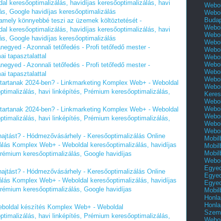
 keresőoptimalizálás, havidíjas keresőoptimalizálás, havi
Webol
ás, Google havidíjas keresőoptimalizálás
Webol
Buda
, amely könnyebbé teszi az üzemek költöztetését -
Webol
 keresőoptimalizálás, havidíjas keresőoptimalizálás, havi
Webol
ás, Google havidíjas keresőoptimalizálás
Webol
egyed - Azonnali tetőfedés - Profi tetőfedő mester -
Webol
ai tapasztalattal
Webol
Webol
egyed - Azonnali tetőfedés - Profi tetőfedő mester -
Webol
ai tapasztalattal
Webol
 tartanak 2024-ben? - Linkmarketing Komplex Web+ - Weboldal
Webol
ptimalizálás, havi linképítés, Prémium keresőoptimalizálás,
Keres
Webol
Webol
 tartanak 2024-ben? - Linkmarketing Komplex Web+ - Weboldal
Webol
ptimalizálás, havi linképítés, Prémium keresőoptimalizálás,
Webol
Webol
ehajtást? - Hódmezővásárhely - Keresőoptimalizálás Online
Mobil
lás Komplex Web+ - Weboldal keresőoptimalizálás, havidíjas
Mobil
Mobil
 Prémium keresőoptimalizálás, Google havidíjas
Webol
Egyed
ehajtást? - Hódmezővásárhely - Keresőoptimalizálás Online
Egyed
lás Komplex Web+ - Weboldal keresőoptimalizálás, havidíjas
Egyed
 Prémium keresőoptimalizálás, Google havidíjas
Mobil
Honla
Honla
Weboldal készítés Komplex Web+ - Weboldal
Szemé
ptimalizálás, havi linképítés, Prémium keresőoptimalizálás,
Webol