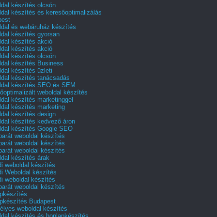
dal készítés olcsón
dal készítés és keresőoptimalizálás
pest
dal és webáruház készítés
dal készítés gyorsan
dal készítés akció
dal készítés akció
dal készítés olcsón
dal készítés Business
dal készítés üzleti
dal készítés tanácsadás
dal készítés SEO és SEM
őoptimalizált weboldal készítés
dal készítés marketinggel
dal készítés marketing
dal készítés design
dal készítés kedvező áron
dal készítés Google SEO
barát weboldal készítés
barát weboldal készítés
barát weboldal készítés
dal készítés árak
i weboldal készítés
i Weboldal készítés
i weboldal készítés
barát weboldal készítés
pkészítés
pkészítés Budapest
lyes weboldal készítés
dal készítés és honlapkészítés