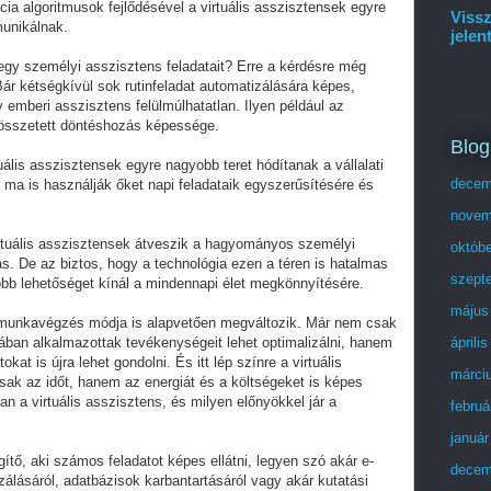
cia algoritmusok fejlődésével a virtuális asszisztensek egyre
Vissz
unikálnak.
jelen
 egy személyi asszisztens feladatait? Erre a kérdésre még
ár kétségkívül sok rutinfeladat automatizálására képes,
 emberi asszisztens felülmúlhatatlan. Ilyen például az
 összetett döntéshozás képessége.
Blog
ális asszisztensek egyre nagyobb teret hódítanak a vállalati
decem
ma is használják őket napi feladataik egyszerűsítésére és
novem
virtuális asszisztensek átveszik a hagyományos személyi
októb
ás. De az biztos, hogy a technológia ezen a téren is hatalmas
szept
öbb lehetőséget kínál a mindennapi élet megkönnyítésére.
május
a munkavégzés módja is alapvetően megváltozik. Már nem csak
kában alkalmazottak tevékenységeit lehet optimalizálni, hanem
áprili
kat is újra lehet gondolni. És itt lép színre a virtuális
márci
ak az időt, hanem az energiát és a költségeket is képes
n a virtuális asszisztens, és milyen előnyökkel jár a
februá
január
egítő, aki számos feladatot képes ellátni, legyen szó akár e-
decem
zálásáról, adatbázisok karbantartásáról vagy akár kutatási