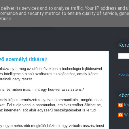
deliver its services and to analyze traffic. Your IP address and 
formance and security metrics to ensure quality of service, gen
zítés akció
abuse.
Kere
vő személyi titkára?
rháza nyílt meg az utóbbi években a technológia fejlődésével.
s intelligencia alapú szoftveres szolgáltatást, amely képes
Főolda
atainak nagy részét.
tens, és miben más, mint egy hús-vér asszisztens?
Köz
 amely képes természetes nyelven kommunikálni, megérteni az
et. Fel tudja venni a naptárunkat, emlékeztetőket állíthat be,
Ko
az interneten, sőt akár egyszerű beszélgetéseket is le tud
We
ogy egyre nehezebb megkülönböztetni egy virtuális asszisztenst