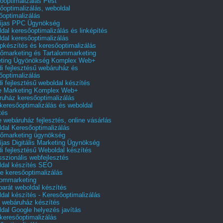
őoptimalizálás Pest
őoptimalizálás, weboldal
őoptimalizálás
íjas PPC Ügynökség
dal keresőoptimalizálás és linképítés
dal keresőoptimalizálás
pkészítés és keresőoptimalizálás
őmarketing és Tartalommarketing
eting Ügyönökség Komplex Web+
i fejlesztésű webáruház és
őoptimalizálás
i fejlesztésű weboldal készítés
e Marketing Komplex Web+
uház keresőoptimalizálás
 keresőoptimalizálás és weboldal
tés
e webáruház fejlesztés, online vásárlás
dal Keresőoptimalizálás
őmarketing ügynökség
íjas Digitális Marketing Ügynökség
i fejlesztésű Weboldal készítés
sszionális webfejlesztés
dal készítés SEO
e keresőoptimalizálás
lommarketing
barát weboldal készítés
dal készítés - Keresőoptimalizálás
 webáruház készítés
dal Google helyezés javítás
 keresőoptimalizálás