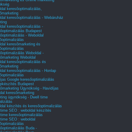
ökség
dal keresőoptimalizálás,
őmarketing
dal keresőoptimalizálás - Webáruház
ting
dal keresőoptimalizálás -
őoptimalizálás Budapest
őoptimalizálás - Weboldal
őoptimalizálás
dal keresőmarketing és
őoptimalizálás
őoptimalizálás Weboldal -
őmarketing Weboldal
dal keresőoptimalizálás és
őmarketing
dal keresőoptimalizálás - Honlap
őoptimalizálás
íjas Google keresőoptimalizálás
pkészítés Budapest
őmarketing Ügynökség - Havidíjas
dal keresőmarketing
ting ügynökség - Dwell time
alizálás
dal készítés és keresőoptimalizálás
 time SEO : weboldal készítés
 time keresőoptimalizálás
 time SEO : weboldal
őoptimalizálás
őoptimalizálás Buda -