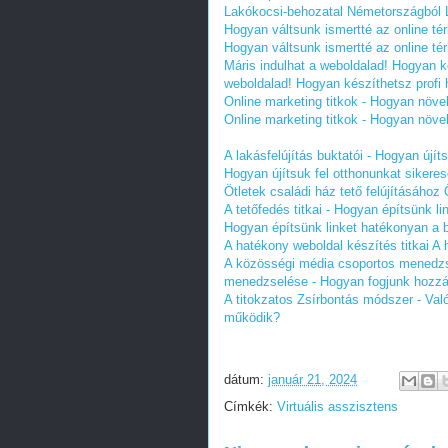
Lakókocsi-behozatal Németországból
Hogyan váltsunk ismertté az online t
Hogyan váltsunk ismertté az online t
Máris indulhat a weboldalad! Hogyan ké
weboldalad! Hogyan készíthetsz profi h
Online marketing titkok - Hogyan növe
Online marketing titkok - Hogyan növe
A lakásfelújítás buktatói - Hogyan újít
Hogyan újítsuk fel otthonunkat sikere
Ötletek családi ház tető felújításához
A tetőfedés titkai - Hogyan építsünk l
Hogyan építsünk linket hatékonyan a b
A hatékony weboldal készítés titkai
A 
A közösségi média csoportos menedzs
menedzselése - Hogyan fogjunk hozz
A titokzatos Zsírbontás módszer - Va
működik?
dátum:
január 21, 2024
Címkék:
Virtuális asszisztens