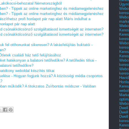
Lakókocsi-behozatal Németországból
Ügyn
Webol
érben? - Tippek az online marketinghez és médiamegjelenéshez
keres
érben? - Tippek az online marketinghez és médiamegjelenéshez
Webol
szíthetsz profi honlapot pár nap alatt
Máris indulhat a
marke
onlapot pár nap alatt
Webol
ld csónakkölcsönző szolgáltatásod ismertségét az interneten?
Keres
Keres
ld csónakkölcsönző szolgáltatásod ismertségét az interneten?
keres
Webol
suk fel otthonunkat sikeresen?
A lakásfelújítás buktatói -
keres
sen?
Keres
Ötletek családi ház tető felújításához
Keres
Webol
inket hatékonyan a balatoni tetőfedőkre?
A tetőfedés titkai -
keres
alatoni tetőfedőkre?
Webol
hatékony weboldal készítés titkai
keres
elése - Hogyan fogjunk hozzá?
A közösségi média csoportos
Havid
á?
Honla
Keres
lóban működik?
A titokzatos Zsírbontás módszer - Valóban
webol
Marke
optim
Webol
Dwell
Dwell
Dwell
keres
Keres