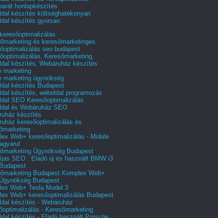
barát honlapkészítés
dal készítés költséghatékonyan
dal készítés gyorsan
 keresőoptimalizálás
őmarketing és keresőmarketinges
őoptimalizálás seo budapest
őoptimalizálás, Keresőmarketing,
dal készítés, Webáruház készítés
e marketing
e marketing ügynökség
dal készítés Budapest
dal készítés, weboldal programozás
dal SEO Keresőoptimalizálás
ldal és Webáruház SEO
uház készítés
uház keresőoptimalizálás és
őmarketing
ex Web+ keresőoptimalizálás - Mobile
agyarul
őmarketing Ügynökség Budapest
íjas SEO : Eladó új és használt BMW i3
Budapest
őmarketing Budapest Komplex Web+
Ügynökség Budapest
ex Web+ Tesla Model 3
ex Web+ keresőoptimalizálás Budapest
dal készítés - Webáruház
őoptimalizálás - Keresőmarketing
dal készítés - Eladó használt Porsche