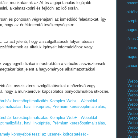
itális munkatársak az AI és a gépi tanulás legújabb
novem
ulni, alkalmazkodni és fejlődni az idő során.
októb
rsan és pontosan végrehajtani az ismétlődő feladatokat, így
szept
ára, hogy az értékteremtő tevékenységekre
augus
július
. Ez azt jelenti, hogy a szolgáltatások folyamatosan
ozzáférhetnek az általuk igényelt információhoz vagy
június
május
gy egyéb fizikai infrastruktúra a virtuális asszisztensek
január
megtakarítást jelent a hagyományos alkalmazottakkal
Webol
Webol
virtuális asszisztens szolgáltatásokat a növekvő vagy
Webol
ül, hogy a munkaerővel kapcsolatos bonyodalmakba ütközne.
Webol
Webol
báruház keresőoptimalizálás Komplex Web+ - Weboldal
Webol
ptimalizálás, havi linképítés, Prémium keresőoptimalizálás,
Webol
Webol
báruház keresőoptimalizálás Komplex Web+ - Weboldal
Webol
Webol
ptimalizálás, havi linképítés, Prémium keresőoptimalizálás,
Webol
Webol
, amely könnyebbé teszi az üzemek költöztetését -
Webol