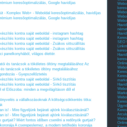
 Prémium keresőoptimalizálás, Google havidíjas
Webol
keres
Webol
tkút - Komplex Web+ - Weboldal keresőoptimalizálás, havidíjas
Webol
 Prémium keresőoptimalizálás, Google havidíjas
Webol
Havid
néme
Havid
készítés kontra saját weboldal - instagram hashtag
Keres
készítés kontra saját weboldal - instagram hashtag
SEO Ü
készítés kontra saját weboldal - Zsákos sittszállítás
Linkm
készítés kontra saját weboldal - Zsákos sittszállítás
keres
ci panelkonyhából, világos élettér.
Havid
keres
Onlin
tói és tanácsok a tökéletes öltöny megtalálásához
Az
Webol
 és tanácsok a tökéletes öltöny megtalálásához
Keres
gondozás - Gyepszellőztetés
Keres
észítés kontra saját weboldal - Sírkő tisztítás
marke
Havid
észítés kontra saját weboldal - Sírkő tisztítás
Webol
 el
Előszoba: minden a megvilágításon dől el
Marke
Webol
könyvelés a vállalkozásoknak
A költségcsökkentés titka:
Keres
ak
Ügyn
Keres
 is! - Mire figyeljünk bejárati ajtónk kiválasztásánál?
Arcul
 is! - Mire figyeljünk bejárati ajtónk kiválasztásánál?
Webár
 gurtjait?
Miért fontos időben cserélni a redőnyök gurtjait?
Onlin
koronája
A cserepeslemez, a modern tetőfedés koronája
Keres