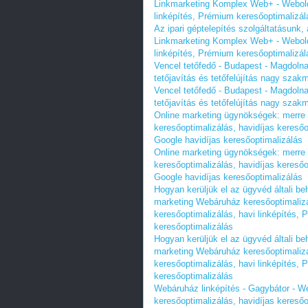
Linkmarketing Komplex Web+ - Weboldal
linképítés, Prémium keresőoptimalizál
Az ipari géptelepítés szolgáltatásunk
Linkmarketing Komplex Web+ - Weboldal
linképítés, Prémium keresőoptimalizál
Vencel tetőfedő - Budapest - Magdolnan
tetőjavítás és tetőfelújítás nagy szakm
Vencel tetőfedő - Budapest - Magdolnan
tetőjavítás és tetőfelújítás nagy szakm
Online marketing ügynökségek: merre
keresőoptimalizálás, havidíjas keresőo
Google havidíjas keresőoptimalizálás
Online marketing ügynökségek: merre
keresőoptimalizálás, havidíjas keresőo
Google havidíjas keresőoptimalizálás
Hogyan kerüljük el az ügyvéd általi b
marketing Webáruház keresőoptimalizá
keresőoptimalizálás, havi linképítés,
keresőoptimalizálás
Hogyan kerüljük el az ügyvéd általi b
marketing Webáruház keresőoptimalizá
keresőoptimalizálás, havi linképítés,
keresőoptimalizálás
Webáruház linképítés - Gagybátor - 
keresőoptimalizálás, havidíjas keresőo