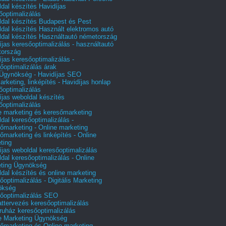
dal készítés Havidíjas
őoptimalizálás
dal készítés Budapest és Pest
dal készítés Használt elektromos autó
dal készítés Használtautó németország
íjas keresőoptimalizálás - használtautó
tország
íjas keresőoptimalizálás -
őoptimalizálás árak
gynökség - Havidíjas SEO
arketing, linképítés - Havidíjas honlap
őoptimalizálás
íjas weboldal készítés
őoptimalizálás
e marketing és keresőmarketing
dal keresőoptimalizálás -
őmarketing - Online marketing
őmarketing és linképítés - Online
ting
íjas weboldal keresőoptimalizálás
dal keresőoptimalizálás - Online
ting Ügynökség
dal készítés és online marketing
őoptimalizálás - Digitális Marketing
ökség
őoptimalizálás SEO
attervezés keresőoptimalizálás
uház keresőoptimalizálás
e Marketing Ügynökség
őmarketing és Online marketing