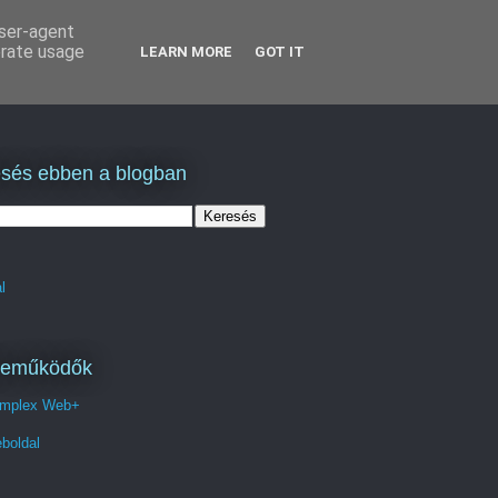
user-agent
erate usage
LEARN MORE
GOT IT
sés ebben a blogban
l
reműködők
mplex Web+
boldal