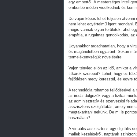
egy embertől. A mesterséges intelligen
emberibb módon viselkednek és komm
De vajon képes lehet teljesen átvenni
nem lehet egyértelmű igent mondani. B
mégis vannak olyan területek, ahol egy
empátia, a rugalmas gondolkodás, az
Ugyanakkor tagadhatatlan, hogy a virtu
és magánéletben egyaránt. Sokan már 
termelékenységük növelésére.
Vajon tényleg eljön az idő, amikor a 
titkárok szerepét? Lehet, hogy ez túlz
fejlődésen megy keresztül, és egyre t
A technológia rohamos fejlődésével 
az irodai dolgozók vagy a fizikai mun
az adminisztratív és szervezési feladato
asszisztens szolgáltatás, amely nemcs
megtakarítani nekünk. De mi is pontosa
használata?
A virtuális asszisztens egy digitális s
mailek kezeléséről, naptárak szinkroni