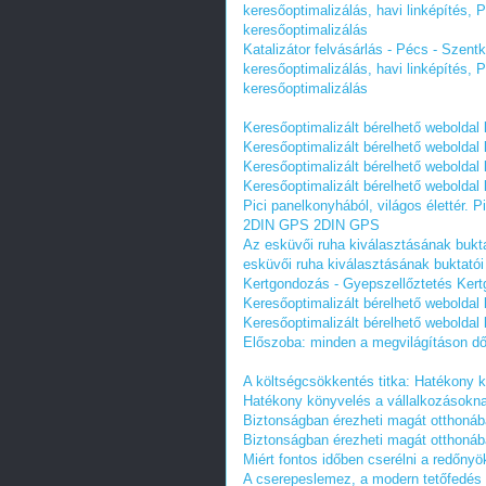
keresőoptimalizálás, havi linképítés,
keresőoptimalizálás
Katalizátor felvásárlás - Pécs - Szen
keresőoptimalizálás, havi linképítés,
keresőoptimalizálás
Keresőoptimalizált bérelhető weboldal 
Keresőoptimalizált bérelhető weboldal 
Keresőoptimalizált bérelhető weboldal 
Keresőoptimalizált bérelhető weboldal 
Pici panelkonyhából, világos élettér.
Pi
2DIN GPS
2DIN GPS
Az esküvői ruha kiválasztásának bukta
esküvői ruha kiválasztásának buktatói
Kertgondozás - Gyepszellőztetés
Kert
Keresőoptimalizált bérelhető weboldal k
Keresőoptimalizált bérelhető weboldal k
Előszoba: minden a megvilágításon dől
A költségcsökkentés titka: Hatékony 
Hatékony könyvelés a vállalkozásokn
Biztonságban érezheti magát otthonában
Biztonságban érezheti magát otthonában
Miért fontos időben cserélni a redőnyök
A cserepeslemez, a modern tetőfedés 