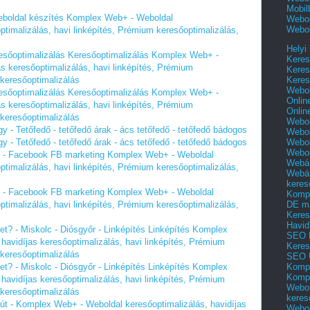
Mobil
Weboldal készítés Komplex Web+ - Weboldal
Webol
Webol
ptimalizálás, havi linképítés, Prémium keresőoptimalizálás,
Helyi
eresőoptimalizálás Keresőoptimalizálás Komplex Web+ -
Keres
as keresőoptimalizálás, havi linképítés, Prémium
Keres
Keres
 keresőoptimalizálás
Webol
eresőoptimalizálás Keresőoptimalizálás Komplex Web+ -
Onlin
as keresőoptimalizálás, havi linképítés, Prémium
Onlin
 keresőoptimalizálás
Webol
y - Tetőfedő - tetőfedő árak - ács tetőfedő - tetőfedő bádogos
Webol
Webol
y - Tetőfedő - tetőfedő árak - ács tetőfedő - tetőfedő bádogos
Webo
ő - Facebook FB marketing Komplex Web+ - Weboldal
Webár
ptimalizálás, havi linképítés, Prémium keresőoptimalizálás,
Webár
keres
ő - Facebook FB marketing Komplex Web+ - Weboldal
Kompl
DE m
ptimalizálás, havi linképítés, Prémium keresőoptimalizálás,
Keres
Havid
? - Miskolc - Diósgyőr - Linképítés Linképítés Komplex
SEO 
havidíjas keresőoptimalizálás, havi linképítés, Prémium
Keres
 keresőoptimalizálás
SEO 
Kompl
? - Miskolc - Diósgyőr - Linképítés Linképítés Komplex
Kompl
havidíjas keresőoptimalizálás, havi linképítés, Prémium
Webol
 keresőoptimalizálás
keres
tkút - Komplex Web+ - Weboldal keresőoptimalizálás, havidíjas
Webol