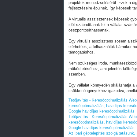
projektek menedzseléséről. Ezek a dig
fejlesztéseire épülnek, így képesek tan
A virtuális asszisztensek képesek gyo
időt szabadítanak fel a vállalat szám
összpontosíthassanak.
Egy virtuális asszisztens sosem alszik
elérhetőek, a felhasználók bármikor h
támogatáshoz.
Nem szükséges iroda, munkaeszközök va
működtetéséhez, ami jelentős költség
szemben.
Egy vállalat könnyedén skálázhatja a 
csökkenő igényekhez igazodva, anélk
Tetőjavítás - Keresőoptimalizálás We
keresőoptimalizálás, havidíjas keresőo
Google havidíjas keresőoptimalizálás
Tetőjavítás - Keresőoptimalizálás We
keresőoptimalizálás, havidíjas keresőo
Google havidíjas keresőoptimalizálás
Az ipari géptelepítés szolgáltatásunk