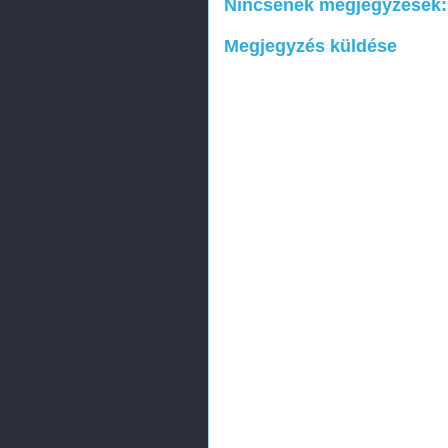
Nincsenek megjegyzések:
Megjegyzés küldése