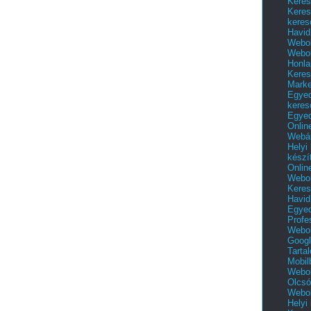
Keres
Keres
keres
Havid
Webol
Webol
Honla
Keres
Mark
Egyed
keres
Egyed
Onlin
Webár
Helyi
készí
Onlin
Webol
Keres
Havid
Egyed
Profe
Webol
Googl
Tarta
Mobil
Webol
Olcsó
Webol
Helyi